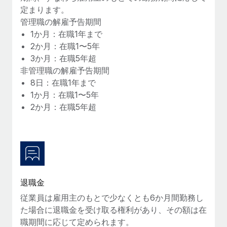
定まります。
福利厚生
管理職の解雇予告期間
ブログ
従業員の福利厚生を簡単に管理
1か月：在職1年まで
2か月：在職1〜5年
Remoteの製品アップデート：GustoとXeroの統合お
よびContractor Management Plus（契約社員管理
3か月：在職5年超
プラス）
非管理職の解雇予告期間
8日：在職1年まで
Remoteの使命は、世界のどこにいても、あらゆる規模の企業が
1か月：在職1〜5年
業務に最適な人材を採用し、管理し、給与を支給できるようにす
2か月：在職5年超
ることです。この数週間で、新しい統合、機能、改良点をリリー
スしました。...
詳細を見る
給与詐欺：種類、事例、ビジネスを守る方法
退職金
給与, 賃金は詐欺の特に魅力的な標的です。多額の資金がシステ
従業員は雇用主のもとで少なくとも6か月間勤務し
ム間で頻繁に移動しているためです。このため、自社のビジネス
た場合に退職金を受け取る権利があり、その額は在
を保護することは極めて重要です。...
職期間に応じて定められます。