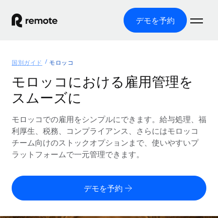
デモを予約
ホーム
国別ガイド
モロッコ
製品
モロッコにおける雇用管理を
スムーズに
ソリューション
グローバル雇用
グローバル給与処理
モロッコでの雇用をシンプルにできます。給与処理、福
リソース
各国の制度に対応
コンプライアンス対応の給与処理を手軽に
利厚生、税務、コンプライアンス、さらにはモロッコ
国別ガイド
チーム向けのストックオプションまで、使いやすいプ
価格
ツールと計算ツール
Employer of Record（EOR）
/国別のグローバル雇用支援を検索する
ラットフォームで一元管理できます。
グローバル展開をコストをかけずに実現
誤分類リスク判定ツール
米国州エクスプローラー
国別に従業員の誤分類リスクを確認する
Contractor of Record
米国の各州において採用プロセスを簡素化する
日本語
デモを予約
世界中の契約社員と法令を遵守して契約
従業員コスト計算ツール
Remoteを他社と比較
各国の総従業員コストを計算する
契約社員管理
English
他社と比較した、当社の強みを確認する