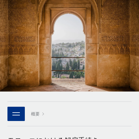
世界中の契約社員をオンボーディングし、管理
契約社員の報酬計算ツール
ログイン
Nederlands
グローバルな契約社員向けに、通貨オプションと支払スピー
PEO
成長の段階
ドを確認する
複雑な雇用関連業務を外部委託
Français
スタートアップ
成長中の企業向けのアジャイルなグローバルHR・給与処理ソ
REMOTEで学習
Deutsch
リューション
インフラ
リサーチおよびガイド
Remote統合
ミッドマーケット
Español
人事機能をワークフローにシームレスに統合する
活用事例
カスタマイズされた人事ソリューションでチームを拡大する
Italiano
プラットフォーム
HR用語集
企業
チームのための人事の基本機能を内蔵
大企業向けのグローバルHR
Português (Portugal)
チェックリストおよびテンプレート
接続
新しい
職務内容ライブラリ
日本語
当社のMCPを使用して、あらゆるAIツールをRemoteに接続
パートナーに登録
戦略的テクノロジーパートナー
ウェビナー
統合
概要
한국어
グローバルな人事機能を柔軟に自社プラットフォームへ統合
基本的なビジネスツールを活用して業務プロセスを効率化す
イベント
る
中文（简体）
パートナーとして登録
ニュースルーム