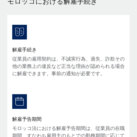
モロッコにおける解雇手続き
当社とのパートナーシップの可能性を検討する
サービス
給与・人材情報
Remote Build
近日リリース予定
専門家に相談
統合とAI自動化に関するコンサルティング
情報センター
グローバル人事・コンプライアンスの専門サポート
サポートを依頼する
バックグラウンドチェック
活用事例
解雇手続き
候補者の選考プロセスをシンプルに
すべてのリソースを表示する
従業員の雇用契約は、不誠実行為、過失、詐欺その
Compliance Watchtower
他の業務上の違反など正当な理由が認められる場合
コンプライアンスリスクを先回りして対応
ブログ
に解雇できます。事前の通知が必要です。
グローバル給与処理
デバイス管理
ITデバイスを世界規模で提供・管理
EORおよびPEO
法人設立
契約社員管理
法令順守した法人をスピーディに設立
税務
解雇予告期間
移住・転勤
モロッコ法における解雇予告期間は、従業員の在職
ブログを読む
従業員の異動をスムーズに
期間、すなわち雇用主のもとでの勤務期間に応じて