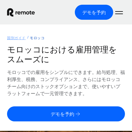
デモを予約
ホーム
国別ガイド
モロッコ
製品
モロッコにおける雇用管理を
スムーズに
ソリューション
グローバル雇用
グローバル給与処理
モロッコでの雇用をシンプルにできます。給与処理、福
リソース
各国の制度に対応
コンプライアンス対応の給与処理を手軽に
利厚生、税務、コンプライアンス、さらにはモロッコ
国別ガイド
チーム向けのストックオプションまで、使いやすいプ
価格
ツールと計算ツール
Employer of Record（EOR）
/国別のグローバル雇用支援を検索する
ラットフォームで一元管理できます。
グローバル展開をコストをかけずに実現
誤分類リスク判定ツール
米国州エクスプローラー
国別に従業員の誤分類リスクを確認する
Contractor of Record
米国の各州において採用プロセスを簡素化する
日本語
デモを予約
世界中の契約社員と法令を遵守して契約
従業員コスト計算ツール
Remoteを他社と比較
各国の総従業員コストを計算する
契約社員管理
English
他社と比較した、当社の強みを確認する