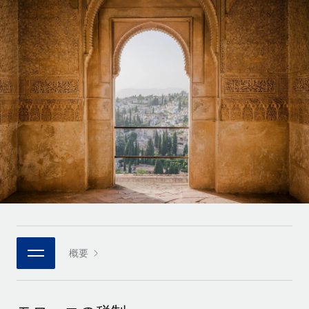
世界中の契約社員をオンボーディングし、管理
契約社員の報酬計算ツール
ログイン
Nederlands
グローバルな契約社員向けに、通貨オプションと支払スピー
PEO
成長の段階
ドを確認する
複雑な雇用関連業務を外部委託
Français
スタートアップ
成長中の企業向けのアジャイルなグローバルHR・給与処理ソ
REMOTEで学習
Deutsch
リューション
インフラ
リサーチおよびガイド
Remote統合
ミッドマーケット
Español
人事機能をワークフローにシームレスに統合する
活用事例
カスタマイズされた人事ソリューションでチームを拡大する
Italiano
プラットフォーム
HR用語集
企業
チームのための人事の基本機能を内蔵
大企業向けのグローバルHR
Português (Portugal)
チェックリストおよびテンプレート
接続
新しい
職務内容ライブラリ
日本語
当社のMCPを使用して、あらゆるAIツールをRemoteに接続
パートナーに登録
戦略的テクノロジーパートナー
ウェビナー
統合
概要
한국어
グローバルな人事機能を柔軟に自社プラットフォームへ統合
基本的なビジネスツールを活用して業務プロセスを効率化す
イベント
る
中文（简体）
パートナーとして登録
ニュースルーム