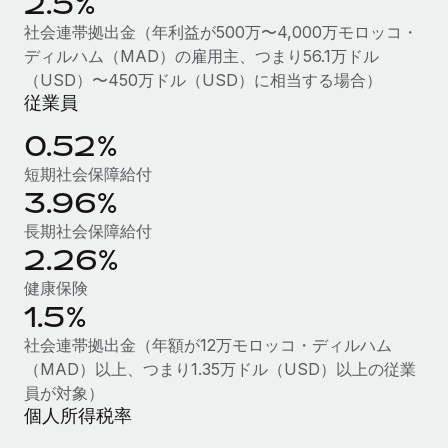
2.5%
福利厚生
社会連帯拠出金（年利益が500万〜4,000万モロッコ・
ブログ
従業員の福利厚生を簡単に管理
ディルハム（MAD）の雇用主、つまり56.1万ドル
（USD）〜450万ドル（USD）に相当する場合）
Remoteの製品アップデート：GustoとXeroの統合お
従業員
よびContractor Management Plus（契約社員管理
プラス）
0.52%
Remoteの使命は、世界のどこにいても、あらゆる規模の企業が
短期社会保障給付
業務に最適な人材を採用し、管理し、給与を支給できるようにす
3.96%
ることです。この数週間で、新しい統合、機能、改良点をリリー
長期社会保障給付
スしました。...
2.26%
詳細を見る
健康保険
1.5%
社会連帯拠出金（年額が12万モロッコ・ディルハム
給与詐欺：種類、事例、ビジネスを守る方法
（MAD）以上、つまり1.35万ドル（USD）以上の従業
給与, 賃金は詐欺の特に魅力的な標的です。多額の資金がシステ
員が対象）
ム間で頻繁に移動しているためです。このため、自社のビジネス
個人所得税率
を保護することは極めて重要です。...