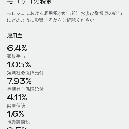
モロッコの税制
当社とのパートナーシップの可能性を検討する
サービス
給与・人材情報
モロッコにおける雇用税が給与処理および従業員の給与
Remote Build
近日リリース予定
にどのように影響するかをご確認ください。
専門家に相談
統合とAI自動化に関するコンサルティング
情報センター
グローバル人事・コンプライアンスの専門サポート
雇用主
サポートを依頼する
バックグラウンドチェック
活用事例
6.4%
候補者の選考プロセスをシンプルに
すべてのリソースを表示する
家族手当
Compliance Watchtower
1.05%
コンプライアンスリスクを先回りして対応
ブログ
短期社会保障給付
グローバル給与処理
デバイス管理
7.93%
ITデバイスを世界規模で提供・管理
EORおよびPEO
長期社会保障給付
4.11%
法人設立
契約社員管理
健康保険
法令順守した法人をスピーディに設立
税務
1.6%
移住・転勤
職業訓練税
ブログを読む
従業員の異動をスムーズに