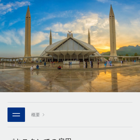
世界中の契約社員をオンボーディングし、管理
契約社員の報酬計算ツール
ログイン
Nederlands
グローバルな契約社員向けに、通貨オプションと支払スピー
PEO
成長の段階
ドを確認する
複雑な雇用関連業務を外部委託
Français
スタートアップ
成長中の企業向けのアジャイルなグローバルHR・給与処理ソ
REMOTEで学習
Deutsch
リューション
インフラ
リサーチおよびガイド
Remote統合
ミッドマーケット
Español
人事機能をワークフローにシームレスに統合する
活用事例
カスタマイズされた人事ソリューションでチームを拡大する
Italiano
プラットフォーム
HR用語集
企業
チームのための人事の基本機能を内蔵
大企業向けのグローバルHR
Português (Portugal)
チェックリストおよびテンプレート
接続
新しい
職務内容ライブラリ
日本語
当社のMCPを使用して、あらゆるAIツールをRemoteに接続
パートナーに登録
戦略的テクノロジーパートナー
ウェビナー
統合
概要
한국어
グローバルな人事機能を柔軟に自社プラットフォームへ統合
基本的なビジネスツールを活用して業務プロセスを効率化す
イベント
る
中文（简体）
パートナーとして登録
ニュースルーム