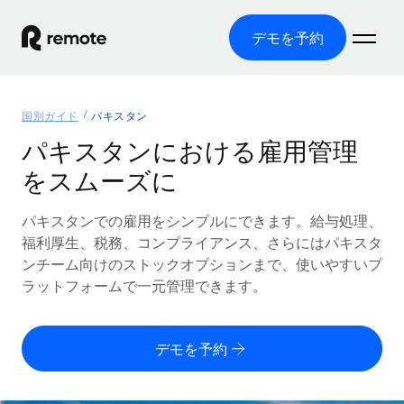
デモを予約
ホーム
国別ガイド
パキスタン
製品
パキスタンにおける雇用管理
をスムーズに
ソリューション
グローバル雇用
グローバル給与処理
パキスタンでの雇用をシンプルにできます。給与処理、
リソース
各国の制度に対応
コンプライアンス対応の給与処理を手軽に
福利厚生、税務、コンプライアンス、さらにはパキスタ
国別ガイド
ンチーム向けのストックオプションまで、使いやすいプ
価格
ツールと計算ツール
Employer of Record（EOR）
/国別のグローバル雇用支援を検索する
ラットフォームで一元管理できます。
グローバル展開をコストをかけずに実現
誤分類リスク判定ツール
米国州エクスプローラー
国別に従業員の誤分類リスクを確認する
Contractor of Record
米国の各州において採用プロセスを簡素化する
日本語
デモを予約
世界中の契約社員と法令を遵守して契約
従業員コスト計算ツール
Remoteを他社と比較
各国の総従業員コストを計算する
契約社員管理
English
他社と比較した、当社の強みを確認する