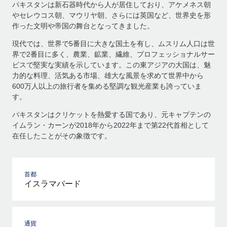
パキスタンは新石器時代から人が居住しており、アケメネス朝
やセレウコス朝、マウリヤ朝、さらには英国など、世界史を形
作った文明や帝国の舞台となってきました。
現代では、世界で5番目に大きな国土を有し、ムスリム人口は世
界で2番目に多く、農業、鉱業、繊維、プロフェッショナルサー
ビスで堅実な実績を示しています。この東アジアの大国は、魅
力的な料理、活気ある市場、雄大な風景を求めて世界中から
600万人以上の旅行者を集める堅調な観光産業も誇っていま
す。
パキスタンはクリケットを熱愛する国であり、元キャプテンの
イムラン・カーンが2018年から2022年まで第22代首相として
在任したことがその象徴です。
首都
イスラマバード
通貨