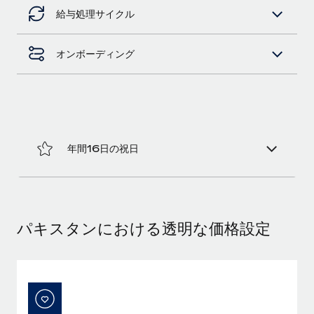
給与処理サイクル
福利厚生
ブログ
従業員の福利厚生を簡単に管理
オンボーディング
Remoteの製品アップデート：GustoとXeroの統合お
よびContractor Management Plus（契約社員管理
プラス）
Remoteの使命は、世界のどこにいても、あらゆる規模の企業が
業務に最適な人材を採用し、管理し、給与を支給できるようにす
ることです。この数週間で、新しい統合、機能、改良点をリリー
年間16日の祝日
スしました。...
詳細を見る
パキスタンにおける透明な価格設定
給与詐欺：種類、事例、ビジネスを守る方法
給与, 賃金は詐欺の特に魅力的な標的です。多額の資金がシステ
ム間で頻繁に移動しているためです。このため、自社のビジネス
を保護することは極めて重要です。...