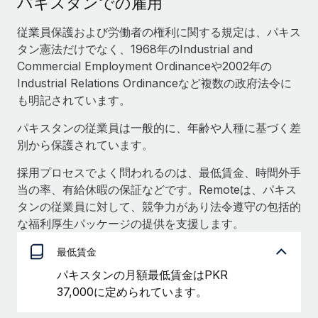
パキスタンでの雇用
当社とのパートナーシップの可能性を検討する
サービス
給与・人材情報
従業員保護および労働者の権利に関する規定は、パキス
Remote Build
近日リリース予定
タン憲法だけでなく、1968年のIndustrial and
専門家に相談
統合とAI自動化に関するコンサルティング
情報センター
Commercial Employment Ordinanceや2002年の
グローバル人事・コンプライアンスの専門サポート
Industrial Relations Ordinanceなど複数の政府法令に
サポートを依頼する
バックグラウンドチェック
活用事例
も明記されています。
候補者の選考プロセスをシンプルに
すべてのリソースを表示する
パキスタンの従業員は一般的に、年齢や人種に基づく差
別から保護されています。
Compliance Watchtower
コンプライアンスリスクを先回りして対応
ブログ
採用プロセスでよく問われるのは、最低賃金、時間外手
グローバル給与処理
当の率、有給休暇の保証などです。Remoteは、パキス
デバイス管理
タンの従業員に対して、競争力があり法令遵守の包括的
ITデバイスを世界規模で提供・管理
EORおよびPEO
な福利厚生パッケージの提供を支援します。
法人設立
契約社員管理
最低賃金
法令順守した法人をスピーディに設立
税務
パキスタンの月額最低賃金はPKR
移住・転勤
37,000に定められています。
ブログを読む
従業員の異動をスムーズに