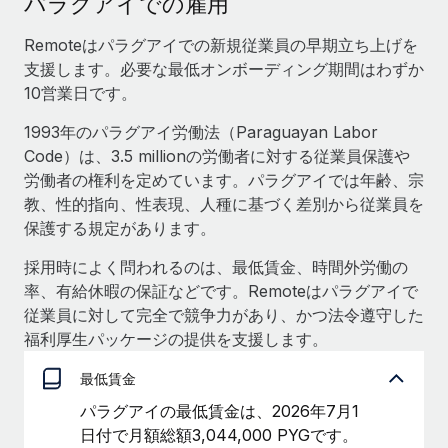
パラグアイでの雇用
当社とのパートナーシップの可能性を検討する
サービス
給与・人材情報
Remoteはパラグアイでの新規従業員の早期立ち上げを
Remote Build
近日リリース予定
支援します。必要な最低オンボーディング期間はわずか
専門家に相談
統合とAI自動化に関するコンサルティング
情報センター
10営業日です。
グローバル人事・コンプライアンスの専門サポート
サポートを依頼する
1993年のパラグアイ労働法（Paraguayan Labor
バックグラウンドチェック
活用事例
Code）は、3.5 millionの労働者に対する従業員保護や
候補者の選考プロセスをシンプルに
すべてのリソースを表示する
労働者の権利を定めています。パラグアイでは年齢、宗
教、性的指向、性表現、人種に基づく差別から従業員を
Compliance Watchtower
保護する規定があります。
コンプライアンスリスクを先回りして対応
ブログ
グローバル給与処理
採用時によく問われるのは、最低賃金、時間外労働の
デバイス管理
率、有給休暇の保証などです。Remoteはパラグアイで
ITデバイスを世界規模で提供・管理
EORおよびPEO
従業員に対して完全で競争力があり、かつ法令遵守した
福利厚生パッケージの提供を支援します。
法人設立
契約社員管理
法令順守した法人をスピーディに設立
最低賃金
税務
移住・転勤
パラグアイの最低賃金は、2026年7月1
ブログを読む
従業員の異動をスムーズに
日付で月額総額3,044,000 PYGです。