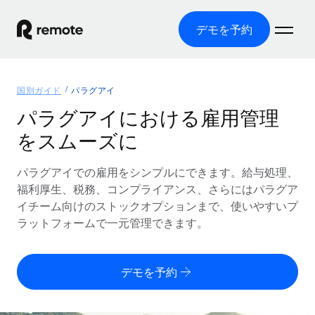
デモを予約
ホーム
国別ガイド
パラグアイ
製品
パラグアイにおける雇用管理
をスムーズに
ソリューション
グローバル雇用
グローバル給与処理
パラグアイでの雇用をシンプルにできます。給与処理、
リソース
各国の制度に対応
コンプライアンス対応の給与処理を手軽に
福利厚生、税務、コンプライアンス、さらにはパラグア
国別ガイド
イチーム向けのストックオプションまで、使いやすいプ
価格
ツールと計算ツール
Employer of Record（EOR）
/国別のグローバル雇用支援を検索する
ラットフォームで一元管理できます。
グローバル展開をコストをかけずに実現
誤分類リスク判定ツール
米国州エクスプローラー
国別に従業員の誤分類リスクを確認する
Contractor of Record
米国の各州において採用プロセスを簡素化する
日本語
デモを予約
世界中の契約社員と法令を遵守して契約
従業員コスト計算ツール
Remoteを他社と比較
各国の総従業員コストを計算する
契約社員管理
English
他社と比較した、当社の強みを確認する