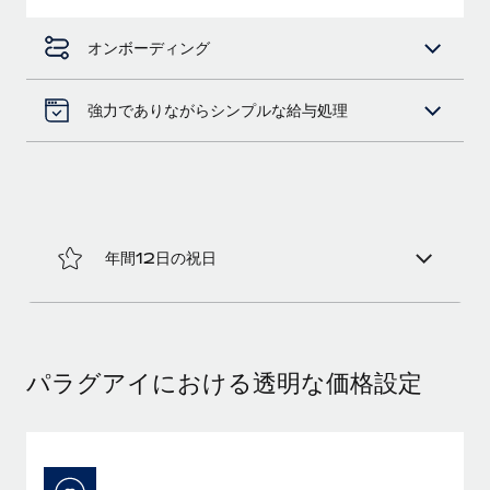
福利厚生
オンボーディング
ブログ
従業員の福利厚生を簡単に管理
Remoteの製品アップデート：GustoとXeroの統合お
強力でありながらシンプルな給与処理
よびContractor Management Plus（契約社員管理
プラス）
Remoteの使命は、世界のどこにいても、あらゆる規模の企業が
業務に最適な人材を採用し、管理し、給与を支給できるようにす
ることです。この数週間で、新しい統合、機能、改良点をリリー
スしました。...
年間12日の祝日
詳細を見る
給与詐欺：種類、事例、ビジネスを守る方法
パラグアイにおける透明な価格設定
給与, 賃金は詐欺の特に魅力的な標的です。多額の資金がシステ
ム間で頻繁に移動しているためです。このため、自社のビジネス
を保護することは極めて重要です。...