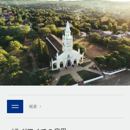
世界中の契約社員をオンボーディングし、管理
契約社員の報酬計算ツール
ログイン
Nederlands
グローバルな契約社員向けに、通貨オプションと支払スピー
PEO
成長の段階
ドを確認する
複雑な雇用関連業務を外部委託
Français
スタートアップ
成長中の企業向けのアジャイルなグローバルHR・給与処理ソ
REMOTEで学習
Deutsch
リューション
インフラ
リサーチおよびガイド
Remote統合
ミッドマーケット
Español
人事機能をワークフローにシームレスに統合する
活用事例
カスタマイズされた人事ソリューションでチームを拡大する
Italiano
プラットフォーム
HR用語集
企業
チームのための人事の基本機能を内蔵
大企業向けのグローバルHR
Português (Portugal)
チェックリストおよびテンプレート
接続
新しい
職務内容ライブラリ
日本語
当社のMCPを使用して、あらゆるAIツールをRemoteに接続
パートナーに登録
戦略的テクノロジーパートナー
ウェビナー
統合
概要
한국어
グローバルな人事機能を柔軟に自社プラットフォームへ統合
基本的なビジネスツールを活用して業務プロセスを効率化す
イベント
る
中文（简体）
パートナーとして登録
ニュースルーム