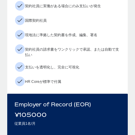
契約社員に実働がある場合にのみ支払いが発生
国際契約社員
現地法に準拠した契約書を作成、編集、署名
契約社員の請求書をワンクリックで承認、または自動で支
払い
支払いを透明化し、完全に可視化
HR Coreが標準で付属
Employer of Record (EOR)
¥
105000
従業員1名/月