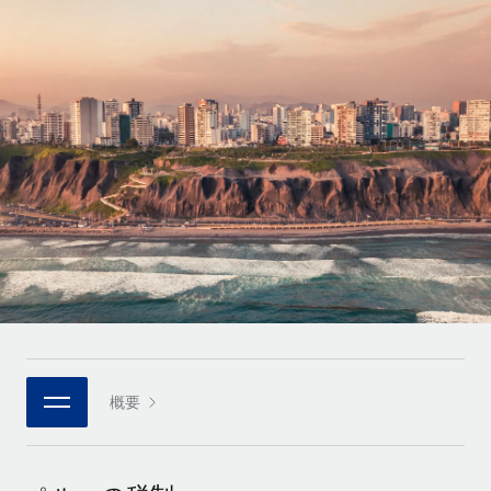
世界中の契約社員をオンボーディングし、管理
契約社員の報酬計算ツール
ログイン
Nederlands
グローバルな契約社員向けに、通貨オプションと支払スピー
PEO
成長の段階
ドを確認する
複雑な雇用関連業務を外部委託
Français
スタートアップ
成長中の企業向けのアジャイルなグローバルHR・給与処理ソ
REMOTEで学習
Deutsch
リューション
インフラ
リサーチおよびガイド
Remote統合
ミッドマーケット
Español
人事機能をワークフローにシームレスに統合する
活用事例
カスタマイズされた人事ソリューションでチームを拡大する
Italiano
プラットフォーム
HR用語集
企業
チームのための人事の基本機能を内蔵
大企業向けのグローバルHR
Português (Portugal)
チェックリストおよびテンプレート
接続
新しい
職務内容ライブラリ
日本語
当社のMCPを使用して、あらゆるAIツールをRemoteに接続
パートナーに登録
戦略的テクノロジーパートナー
ウェビナー
統合
概要
한국어
グローバルな人事機能を柔軟に自社プラットフォームへ統合
基本的なビジネスツールを活用して業務プロセスを効率化す
イベント
る
中文（简体）
パートナーとして登録
ニュースルーム