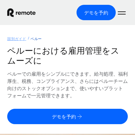
デモを予約
ホーム
国別ガイド
ペルー
製品
ペルーにおける雇用管理をス
ムーズに
ソリューション
グローバル雇用
グローバル給与処理
ペルーでの雇用をシンプルにできます。給与処理、福利
リソース
各国の制度に対応
コンプライアンス対応の給与処理を手軽に
厚生、税務、コンプライアンス、さらにはペルーチーム
国別ガイド
向けのストックオプションまで、使いやすいプラット
価格
ツールと計算ツール
Employer of Record（EOR）
/国別のグローバル雇用支援を検索する
フォームで一元管理できます。
グローバル展開をコストをかけずに実現
誤分類リスク判定ツール
米国州エクスプローラー
国別に従業員の誤分類リスクを確認する
Contractor of Record
米国の各州において採用プロセスを簡素化する
日本語
デモを予約
世界中の契約社員と法令を遵守して契約
従業員コスト計算ツール
Remoteを他社と比較
各国の総従業員コストを計算する
契約社員管理
English
他社と比較した、当社の強みを確認する