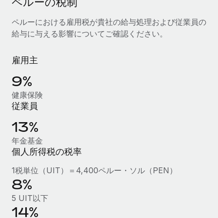
ペルーの税制
当社とのパートナーシップの可能性を検討する
サービス
給与・人材情報
ペルーにおける雇用税が貴社の給与処理および従業員の
Remote Build
近日リリース予定
給与に与える影響についてご確認ください。
専門家に相談
統合とAI自動化に関するコンサルティング
情報センター
グローバル人事・コンプライアンスの専門サポート
雇用主
サポートを依頼する
バックグラウンドチェック
活用事例
9%
候補者の選考プロセスをシンプルに
すべてのリソースを表示する
健康保険
Compliance Watchtower
従業員
コンプライアンスリスクを先回りして対応
ブログ
13%
グローバル給与処理
デバイス管理
年金基金
ITデバイスを世界規模で提供・管理
EORおよびPEO
個人所得税の税率
法人設立
契約社員管理
1税単位（UIT）＝4,400ペルー・ソル（PEN）
法令順守した法人をスピーディに設立
8%
税務
5 UIT以下
移住・転勤
ブログを読む
14%
従業員の異動をスムーズに