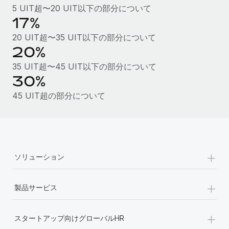
5 UIT超〜20 UIT以下の部分について
福利厚生
17%
ブログ
従業員の福利厚生を簡単に管理
20 UIT超〜35 UIT以下の部分について
Remoteの製品アップデート：GustoとXeroの統合お
20%
よびContractor Management Plus（契約社員管理
35 UIT超〜45 UIT以下の部分について
プラス）
30%
Remoteの使命は、世界のどこにいても、あらゆる規模の企業が
45 UIT超の部分について
業務に最適な人材を採用し、管理し、給与を支給できるようにす
ることです。この数週間で、新しい統合、機能、改良点をリリー
スしました。...
詳細を見る
+
ソリューション
給与詐欺：種類、事例、ビジネスを守る方法
+
製品サービス
給与, 賃金は詐欺の特に魅力的な標的です。多額の資金がシステ
ム間で頻繁に移動しているためです。このため、自社のビジネス
+
を保護することは極めて重要です。...
スタートアップ向けグローバルHR