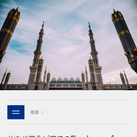
世界中の契約社員をオンボーディングし、管理
契約社員の報酬計算ツール
ログイン
Nederlands
グローバルな契約社員向けに、通貨オプションと支払スピー
PEO
成長の段階
ドを確認する
複雑な雇用関連業務を外部委託
Français
スタートアップ
成長中の企業向けのアジャイルなグローバルHR・給与処理ソ
REMOTEで学習
Deutsch
リューション
インフラ
リサーチおよびガイド
Remote統合
ミッドマーケット
Español
人事機能をワークフローにシームレスに統合する
活用事例
カスタマイズされた人事ソリューションでチームを拡大する
Italiano
プラットフォーム
HR用語集
企業
チームのための人事の基本機能を内蔵
大企業向けのグローバルHR
Português (Portugal)
チェックリストおよびテンプレート
接続
新しい
職務内容ライブラリ
日本語
当社のMCPを使用して、あらゆるAIツールをRemoteに接続
パートナーに登録
戦略的テクノロジーパートナー
ウェビナー
統合
概要
한국어
グローバルな人事機能を柔軟に自社プラットフォームへ統合
基本的なビジネスツールを活用して業務プロセスを効率化す
イベント
る
中文（简体）
パートナーとして登録
ニュースルーム