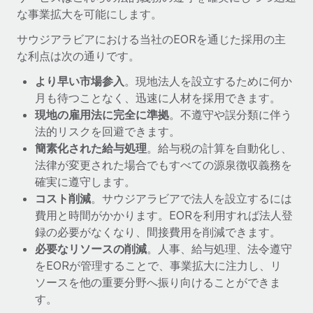
詳細を見る
な事業拡大を可能にします。
サウジアラビアにおける当社のEORを通じた採用の主
な利点は次の通りです。
より早い市場参入
。現地法人を設立するために何か
月も待つことなく、迅速に人材を採用できます。
現地の雇用法に完全に準拠
。不遵守や誤分類に伴う
法的リスクを回避できます。
簡素化された給与処理
。給与税の計算を自動化し、
法律が変更された場合でもすべての源泉徴収義務を
確実に遵守します。
コスト削減
。サウジアラビアで法人を設立するには
費用と時間がかかります。EORを利用すれば法人登
録の必要がなくなり、間接費用を削減できます。
必要なリソースの削減
。人事、給与処理、法令遵守
をEORが管理することで、事業拡大に注力し、リ
ソースを他の重要分野へ振り向けることができま
す。