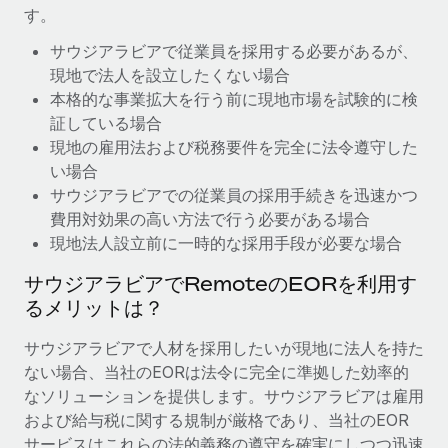
す。
福利厚生
ブログ
サウジアラビアで従業員を採用する必要があるが、
従業員の福利厚生を簡単に管理
現地で法人を設立したくない場合
Remoteの製品アップデート：GustoとXeroの統合お
本格的な事業拡大を行う前に現地市場を試験的に検
よびContractor Management Plus（契約社員管理
証している場合
プラス）
現地の雇用法および税務要件を完全に法令遵守した
Remoteの使命は、世界のどこにいても、あらゆる規模の企業が
い場合
業務に最適な人材を採用し、管理し、給与を支給できるようにす
サウジアラビアでの従業員の採用手続きを迅速かつ
ることです。この数週間で、新しい統合、機能、改良点をリリー
費用対効果の高い方法で行う必要がある場合
スしました。...
現地法人設立前に一時的な採用手段が必要な場合
詳細を見る
サウジアラビアでRemoteのEORを利用す
るメリットは？
給与詐欺：種類、事例、ビジネスを守る方法
サウジアラビアで人材を採用したいが現地に法人を持た
ない場合、当社のEORは法令に完全に準拠した効率的
給与, 賃金は詐欺の特に魅力的な標的です。多額の資金がシステ
なソリューションを提供します。サウジアラビアは雇用
ム間で頻繁に移動しているためです。このため、自社のビジネス
および給与税に関する規制が厳格であり、当社のEOR
を保護することは極めて重要です。...
サービスはこれらの法的義務の遵守を確実にしつつ迅速