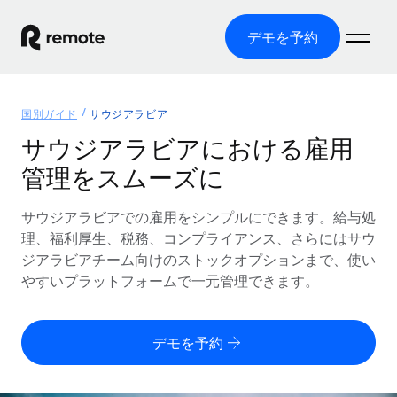
デモを予約
ホーム
国別ガイド
サウジアラビア
製品
サウジアラビアにおける雇用
管理をスムーズに
ソリューション
グローバル雇用
グローバル給与処理
サウジアラビアでの雇用をシンプルにできます。給与処
リソース
各国の制度に対応
コンプライアンス対応の給与処理を手軽に
理、福利厚生、税務、コンプライアンス、さらにはサウ
国別ガイド
ジアラビアチーム向けのストックオプションまで、使い
価格
ツールと計算ツール
Employer of Record（EOR）
/国別のグローバル雇用支援を検索する
やすいプラットフォームで一元管理できます。
グローバル展開をコストをかけずに実現
誤分類リスク判定ツール
米国州エクスプローラー
国別に従業員の誤分類リスクを確認する
Contractor of Record
米国の各州において採用プロセスを簡素化する
日本語
デモを予約
世界中の契約社員と法令を遵守して契約
従業員コスト計算ツール
Remoteを他社と比較
各国の総従業員コストを計算する
契約社員管理
English
他社と比較した、当社の強みを確認する