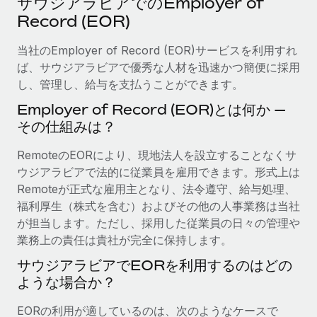
サウジアラビアでのEmployer of
当社とのパートナーシップの可能性を検討する
Record (EOR)
サービス
給与・人材情報
Remote Build
近日リリース予定
専門家に相談
当社のEmployer of Record (EOR)サービスを利用すれ
統合とAI自動化に関するコンサルティング
情報センター
グローバル人事・コンプライアンスの専門サポート
ば、サウジアラビアで優秀な人材を迅速かつ簡便に採用
し、管理し、給与を支払うことができます。
サポートを依頼する
バックグラウンドチェック
活用事例
Employer of Record (EOR)とは何か —
候補者の選考プロセスをシンプルに
すべてのリソースを表示する
その仕組みは？
Compliance Watchtower
RemoteのEORにより、現地法人を設立することなくサ
コンプライアンスリスクを先回りして対応
ブログ
ウジアラビアで法的に従業員を雇用できます。形式上は
グローバル給与処理
Remoteが正式な雇用主となり、法令遵守、給与処理、
デバイス管理
福利厚生（株式を含む）およびその他の人事業務は当社
ITデバイスを世界規模で提供・管理
EORおよびPEO
が担当します。ただし、採用した従業員の日々の管理や
業務上の責任は貴社が完全に保持します。
法人設立
契約社員管理
法令順守した法人をスピーディに設立
サウジアラビアでEORを利用するのはどの
税務
ような場合か？
移住・転勤
ブログを読む
従業員の異動をスムーズに
EORの利用が適しているのは、次のようなケースで