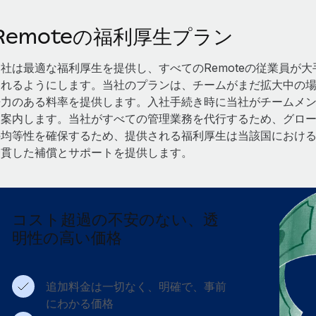
Remoteの福利厚生プラン
当社は最適な福利厚生を提供し、すべてのRemoteの従業員が
られるようにします。当社のプランは、チームがまだ拡大中の
争力のある料率を提供します。入社手続き時に当社がチームメ
を案内します。当社がすべての管理業務を代行するため、グロ
の均等性を確保するため、提供される福利厚生は当該国におけ
一貫した補償とサポートを提供します。
コスト超過の不安のない、透
明性の高い価格
追加料金は一切なく、明確で、事前
にわかる価格