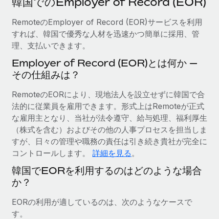
韓国でのEmployer of Record (EOR)
当社とのパートナーシップの可能性を検討する
サービス
給与・人材情報
RemoteのEmployer of Record (EOR)サービスを利用
Remote Build
近日リリース予定
すれば、韓国で優秀な人材を迅速かつ簡単に採用、管
専門家に相談
統合とAI自動化に関するコンサルティング
情報センター
理、支払いできます。
グローバル人事・コンプライアンスの専門サポート
サポートを依頼する
Employer of Record (EOR)とは何か —
バックグラウンドチェック
活用事例
その仕組みは？
候補者の選考プロセスをシンプルに
すべてのリソースを表示する
RemoteのEORにより、現地法人を設立せずに韓国で合
Compliance Watchtower
法的に従業員を雇用できます。形式上はRemoteが正式
コンプライアンスリスクを先回りして対応
ブログ
な雇用主となり、当社が法令遵守、給与処理、福利厚生
グローバル給与処理
（株式を含む）およびその他の人事プロセスを担当しま
デバイス管理
すが、日々の管理や職務の責任は引き続き貴社が完全に
ITデバイスを世界規模で提供・管理
EORおよびPEO
コントロールします。
詳細を見る
。
法人設立
契約社員管理
韓国でEORを利用するのはどのような場合
法令順守した法人をスピーディに設立
か？
税務
移住・転勤
EORの利用が適しているのは、次のようなケースで
ブログを読む
従業員の異動をスムーズに
す。