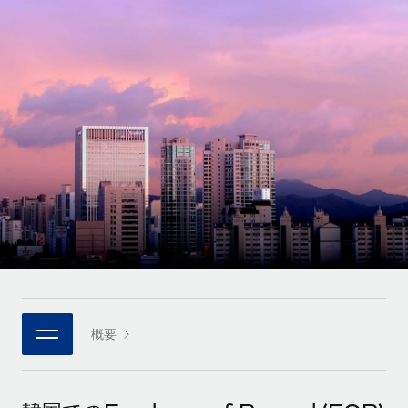
世界中の契約社員をオンボーディングし、管理
契約社員の報酬計算ツール
ログイン
Nederlands
グローバルな契約社員向けに、通貨オプションと支払スピー
PEO
成長の段階
ドを確認する
複雑な雇用関連業務を外部委託
Français
スタートアップ
成長中の企業向けのアジャイルなグローバルHR・給与処理ソ
REMOTEで学習
Deutsch
リューション
インフラ
リサーチおよびガイド
Remote統合
ミッドマーケット
Español
人事機能をワークフローにシームレスに統合する
活用事例
カスタマイズされた人事ソリューションでチームを拡大する
Italiano
プラットフォーム
HR用語集
企業
チームのための人事の基本機能を内蔵
大企業向けのグローバルHR
Português (Portugal)
チェックリストおよびテンプレート
接続
新しい
職務内容ライブラリ
日本語
当社のMCPを使用して、あらゆるAIツールをRemoteに接続
パートナーに登録
戦略的テクノロジーパートナー
ウェビナー
統合
概要
한국어
グローバルな人事機能を柔軟に自社プラットフォームへ統合
基本的なビジネスツールを活用して業務プロセスを効率化す
イベント
る
中文（简体）
パートナーとして登録
ニュースルーム