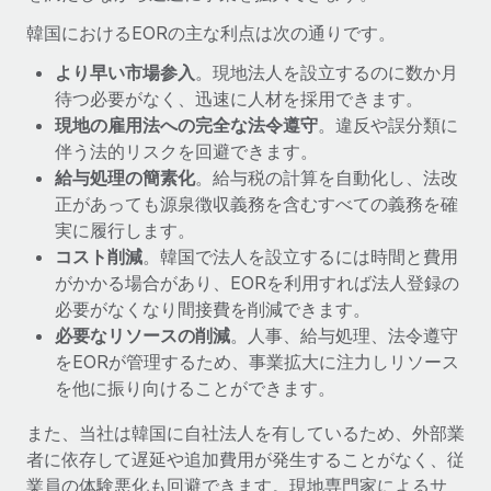
詳細を見る
韓国におけるEORの主な利点は次の通りです。
より早い市場参入
。現地法人を設立するのに数か月
待つ必要がなく、迅速に人材を採用できます。
現地の雇用法への完全な法令遵守
。違反や誤分類に
伴う法的リスクを回避できます。
給与処理の簡素化
。給与税の計算を自動化し、法改
正があっても源泉徴収義務を含むすべての義務を確
実に履行します。
コスト削減
。韓国で法人を設立するには時間と費用
がかかる場合があり、EORを利用すれば法人登録の
必要がなくなり間接費を削減できます。
必要なリソースの削減
。人事、給与処理、法令遵守
をEORが管理するため、事業拡大に注力しリソース
を他に振り向けることができます。
また、当社は韓国に自社法人を有しているため、外部業
者に依存して遅延や追加費用が発生することがなく、従
業員の体験悪化も回避できます。現地専門家によるサ