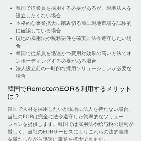
韓国で従業員を採用する必要があるが、現地法人を
福利厚生
ブログ
設立したくない場合
従業員の福利厚生を簡単に管理
本格的な事業拡大に踏み切る前に現地市場を試験的
Remoteの製品アップデート：GustoとXeroの統合お
に確認している場合
よびContractor Management Plus（契約社員管理
現地の雇用法や税務要件を確実に法令遵守したい場
プラス）
合
Remoteの使命は、世界のどこにいても、あらゆる規模の企業が
韓国で従業員を迅速かつ費用対効果の高い方法でオ
業務に最適な人材を採用し、管理し、給与を支給できるようにす
ンボーディングする必要がある場合
ることです。この数週間で、新しい統合、機能、改良点をリリー
法人設立前の一時的な採用ソリューションが必要な
スしました。...
場合
詳細を見る
韓国でRemoteのEORを利用するメリット
は？
給与詐欺：種類、事例、ビジネスを守る方法
韓国で人材を採用したいが現地に法人を持たない場合、
当社のEORは完全に法令遵守した効率的なソリュー
給与, 賃金は詐欺の特に魅力的な標的です。多額の資金がシステ
ションを提供します。韓国では雇用法や給与税の規制が
ム間で頻繁に移動しているためです。このため、自社のビジネス
厳しく、当社のEORサービスによりこれらの法的義務
を保護することは極めて重要です。...
を満たしながら迅速に事業を拡大できます。