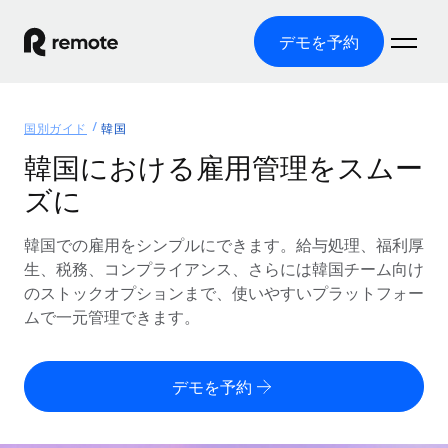
デモを予約
ホーム
国別ガイド
韓国
製品
韓国における雇用管理をスムー
ズに
ソリューション
グローバル雇用
グローバル給与処理
韓国での雇用をシンプルにできます。給与処理、福利厚
リソース
各国の制度に対応
コンプライアンス対応の給与処理を手軽に
生、税務、コンプライアンス、さらには韓国チーム向け
国別ガイド
のストックオプションまで、使いやすいプラットフォー
価格
ツールと計算ツール
Employer of Record（EOR）
/国別のグローバル雇用支援を検索する
ムで一元管理できます。
グローバル展開をコストをかけずに実現
誤分類リスク判定ツール
米国州エクスプローラー
国別に従業員の誤分類リスクを確認する
Contractor of Record
米国の各州において採用プロセスを簡素化する
日本語
デモを予約
世界中の契約社員と法令を遵守して契約
従業員コスト計算ツール
Remoteを他社と比較
各国の総従業員コストを計算する
契約社員管理
English
他社と比較した、当社の強みを確認する