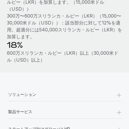
ルピー（LKR）を加算します。（15,000米ドル
福利厚生
（USD））
ブログ
従業員の福利厚生を簡単に管理
300万〜600万スリランカ・ルピー（LKR）（15,000〜
30,000米ドル（USD））：該当部分に対して12%を適
Remoteの製品アップデート：GustoとXeroの統合お
用。超過分には540,000スリランカ・ルピー（LKR）を
よびContractor Management Plus（契約社員管理
加算します。
プラス）
18%
Remoteの使命は、世界のどこにいても、あらゆる規模の企業が
600万スリランカ・ルピー（LKR）以上（30,000米ド
業務に最適な人材を採用し、管理し、給与を支給できるようにす
ル（USD）以上）
ることです。この数週間で、新しい統合、機能、改良点をリリー
スしました。...
詳細を見る
+
ソリューション
給与詐欺：種類、事例、ビジネスを守る方法
+
給与, 賃金は詐欺の特に魅力的な標的です。多額の資金がシステ
製品サービス
ム間で頻繁に移動しているためです。このため、自社のビジネス
を保護することは極めて重要です。...
+
スタートアップ向けグローバルHR