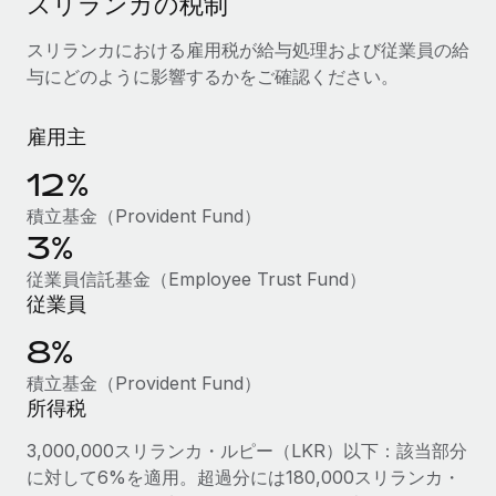
スリランカの税制
当社とのパートナーシップの可能性を検討する
サービス
給与・人材情報
スリランカにおける雇用税が給与処理および従業員の給
Remote Build
近日リリース予定
与にどのように影響するかをご確認ください。
専門家に相談
統合とAI自動化に関するコンサルティング
情報センター
グローバル人事・コンプライアンスの専門サポート
雇用主
サポートを依頼する
バックグラウンドチェック
活用事例
12%
候補者の選考プロセスをシンプルに
すべてのリソースを表示する
積立基金（Provident Fund）
Compliance Watchtower
3%
コンプライアンスリスクを先回りして対応
ブログ
従業員信託基金（Employee Trust Fund）
グローバル給与処理
従業員
デバイス管理
ITデバイスを世界規模で提供・管理
EORおよびPEO
8%
法人設立
契約社員管理
積立基金（Provident Fund）
法令順守した法人をスピーディに設立
所得税
税務
3,000,000スリランカ・ルピー（LKR）以下：該当部分
移住・転勤
ブログを読む
に対して6%を適用。超過分には180,000スリランカ・
従業員の異動をスムーズに