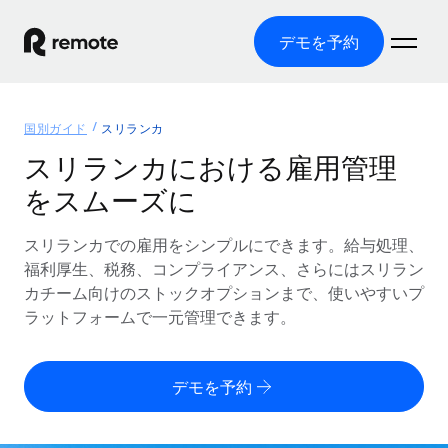
デモを予約
ホーム
国別ガイド
スリランカ
製品
スリランカにおける雇用管理
をスムーズに
ソリューション
グローバル雇用
グローバル給与処理
スリランカでの雇用をシンプルにできます。給与処理、
リソース
各国の制度に対応
コンプライアンス対応の給与処理を手軽に
福利厚生、税務、コンプライアンス、さらにはスリラン
国別ガイド
カチーム向けのストックオプションまで、使いやすいプ
価格
ツールと計算ツール
Employer of Record（EOR）
/国別のグローバル雇用支援を検索する
ラットフォームで一元管理できます。
グローバル展開をコストをかけずに実現
誤分類リスク判定ツール
米国州エクスプローラー
国別に従業員の誤分類リスクを確認する
Contractor of Record
米国の各州において採用プロセスを簡素化する
日本語
デモを予約
世界中の契約社員と法令を遵守して契約
従業員コスト計算ツール
Remoteを他社と比較
各国の総従業員コストを計算する
契約社員管理
English
他社と比較した、当社の強みを確認する