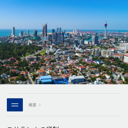
世界中の契約社員をオンボーディングし、管理
契約社員の報酬計算ツール
ログイン
Nederlands
グローバルな契約社員向けに、通貨オプションと支払スピー
PEO
成長の段階
ドを確認する
複雑な雇用関連業務を外部委託
Français
スタートアップ
成長中の企業向けのアジャイルなグローバルHR・給与処理ソ
REMOTEで学習
Deutsch
リューション
インフラ
リサーチおよびガイド
Remote統合
ミッドマーケット
Español
人事機能をワークフローにシームレスに統合する
活用事例
カスタマイズされた人事ソリューションでチームを拡大する
Italiano
プラットフォーム
HR用語集
企業
チームのための人事の基本機能を内蔵
大企業向けのグローバルHR
Português (Portugal)
チェックリストおよびテンプレート
接続
新しい
職務内容ライブラリ
日本語
当社のMCPを使用して、あらゆるAIツールをRemoteに接続
パートナーに登録
戦略的テクノロジーパートナー
ウェビナー
統合
概要
한국어
グローバルな人事機能を柔軟に自社プラットフォームへ統合
基本的なビジネスツールを活用して業務プロセスを効率化す
イベント
る
中文（简体）
パートナーとして登録
ニュースルーム