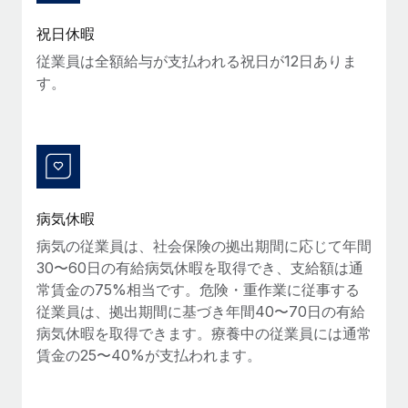
福利厚生
詳細を見る
祝日休暇
ブログ
従業員の福利厚生を簡単に管理
従業員は全額給与が支払われる祝日が12日ありま
す。
Remoteの製品アップデート：GustoとXeroの統合お
よびContractor Management Plus（契約社員管理
プラス）
Remoteの使命は、世界のどこにいても、あらゆる規模の企業が
業務に最適な人材を採用し、管理し、給与を支給できるようにす
ることです。この数週間で、新しい統合、機能、改良点をリリー
スしました。...
病気休暇
病気の従業員は、社会保険の拠出期間に応じて年間
詳細を見る
30〜60日の有給病気休暇を取得でき、支給額は通
常賃金の75%相当です。危険・重作業に従事する
従業員は、拠出期間に基づき年間40〜70日の有給
給与詐欺：種類、事例、ビジネスを守る方法
病気休暇を取得できます。療養中の従業員には通常
給与, 賃金は詐欺の特に魅力的な標的です。多額の資金がシステ
賃金の25〜40%が支払われます。
ム間で頻繁に移動しているためです。このため、自社のビジネス
を保護することは極めて重要です。...