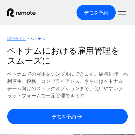
デモを予約
ホーム
国別ガイド
ベトナム
製品
ベトナムにおける雇用管理を
スムーズに
ソリューション
グローバル雇用
グローバル給与処理
ベトナムでの雇用をシンプルにできます。給与処理、福
リソース
各国の制度に対応
コンプライアンス対応の給与処理を手軽に
利厚生、税務、コンプライアンス、さらにはベトナム
国別ガイド
チーム向けのストックオプションまで、使いやすいプ
価格
ツールと計算ツール
Employer of Record（EOR）
/国別のグローバル雇用支援を検索する
ラットフォームで一元管理できます。
グローバル展開をコストをかけずに実現
誤分類リスク判定ツール
米国州エクスプローラー
国別に従業員の誤分類リスクを確認する
Contractor of Record
米国の各州において採用プロセスを簡素化する
日本語
デモを予約
世界中の契約社員と法令を遵守して契約
従業員コスト計算ツール
Remoteを他社と比較
各国の総従業員コストを計算する
契約社員管理
English
他社と比較した、当社の強みを確認する