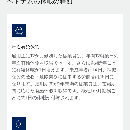
ベトナムの休暇の種類
当社とのパートナーシップの可能性を検討する
サービス
給与・人材情報
Remote Build
近日リリース予定
専門家に相談
統合とAI自動化に関するコンサルティング
情報センター
グローバル人事・コンプライアンスの専門サポート
サポートを依頼する
バックグラウンドチェック
活用事例
年次有給休暇
候補者の選考プロセスをシンプルに
すべてのリソースを表示する
Reverse Tech、契約社員管理と給与処理でRemote
雇用主に12か月勤務した従業員は、年間12就業日の
と戦略的提携
Compliance Watchtower
年次有給休暇を取得できます。さらに勤続5年ごと
コンプライアンスリスクを先回りして対応
ブログ
Reverse Techの概要 健康とウェルネスのスタートアップである
に有給休暇が1日増えます。未成年者は14日、採掘
Reverse...
グローバル給与処理
などの激務・危険業務に従事する労働者は16日に
デバイス管理
なります。雇用期間が1年未満の従業員は、在籍期
ITデバイスを世界規模で提供・管理
詳細を見る
EORおよびPEO
間に応じた有給休暇を取得でき、概ね1か月勤務ご
とに約1日の休暇が付与されます。
法人設立
契約社員管理
法令順守した法人をスピーディに設立
AIのパイオニアであるWeaviateは、Remoteを使
税務
い、どのようにしてワークフォースを120%に増やした
移住・転勤
のか
ブログを読む
従業員の異動をスムーズに
Weaviateの概要...