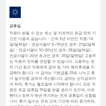
복리후생
블로그
손쉬운 직원 복리후생 관리
Remote 제품 관련 소식: Gusto 및 Xero와의 통합과
Remote Contractor Management Plus
공휴일
Remote의 사명은 모든 규모의 기업이 전 세계 어디서든 업무에 가
직원이 받을 수 있는 최소 및 지속적인 유급 연차 기
장 적합 사람을 찾아 채용 및 관리하고 급여를 지급하도록 돕는 것
간은 다음과 같습니다: - 근속 5년 미만인 직원: 14
입니다. 이를 위해 최근 몇 주 동안 새로운...
일(달력일) - 연공서열이 5~10년인 경우: 21일(달력
자세히 알아보기
일) - 연공서열이 10~20년인 경우: 28일(달력일) -
연공서열이 20년 초과인 경우: 35일(달력일) 고용주
는 직원의 연차를 연장할 수 있습니다. 고용주는 연
Shootsta가 Remote를 통해 네 개의 시장에서 글로벌
차 기간 동안 직원에게 급여 및 기타 복리후생을 지
채용을 확장한 방법
급해야 합니다. 이 급여는 기본급을 25로 나누고 휴
가 일수만큼 곱하여 계산합니다. 급여는 선지급되어
비디오 콘텐츠를 활용한 마케팅이 계속해서 인기를 끌면서, 기업들
야 하며, 휴가는 월요일에 시작해야 합니다. 모든 직
에게는 흥미롭고 전문적인 비디오 제작이 어느 때보다 중요해졌습
원은 유급 공휴일 15일을 받을 권리가 있으며, 아르
니다. 그러나 대부분의 회사들은 그렇게 높은 품질의...
헨티나 정부가 매년 추가하는 연계 공휴일이 포함됩
자세히 알아보기
니다. 휴가 일수는 연속 근속 기간에 따라 증가하며,