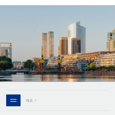
전 세계 계약자의 온보딩 및 관리
계약자 지급 계산기
로그인
Nederlands
글로벌 계약직을 위한 통화 옵션과 지급 소요 시간 확인
PEO
성장 단계
복잡한 고용 업무를 아웃소싱
Français
스타트업
REMOTE와 함께 배우기
성장하는 기업을 위한 민첩한 글로벌 HR 및 급여 솔루션
Deutsch
리서치 및 가이드
인프라
중견기업
Remote 통합
사례 연구
맞춤형 HR 솔루션으로 팀 확장
Español
HR을 워크플로에 매끄럽게 통합
HR 용어집
엔터프라이즈
Italiano
플랫폼
대기업을 위한 글로벌 HR
체크리스트 및 템플릿
팀을 위한 통합된 핵심 HR 기능
Português (Portugal)
직무 설명 라이브러리
연결
새로운
REMOTE 파트너 되기
日本語
MCP를 사용하여 모든 AI 도구를 Remote에 연결 가능
전략적 기술 파트너
웨비나
통합
플랫폼에 글로벌 HR을 유연하게 통합
한국어
이벤트
핵심 비즈니스 도구로 프로세스를 간소화
개요
파트너 되기
中文（简体）
뉴스룸
Remote와의 파트너십 기회 탐색