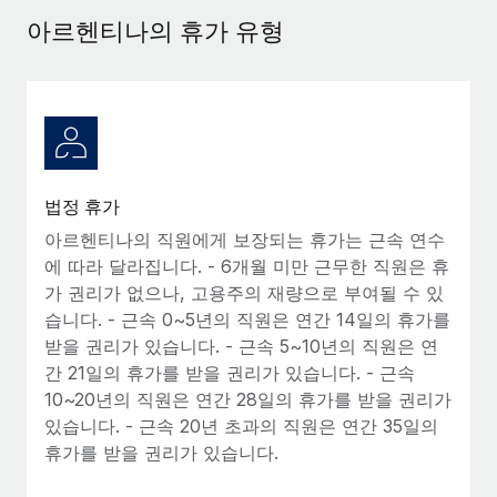
서비스
급여 및 인재 인사이트
Remote Build
곧 제공 예정
아르헨티나의 휴가 유형
전문가 상담
통합 및 AI 자동화 컨설팅
인사이트 센터
글로벌 인사 및 규정 준수 업무 처리에 전문가 지원 제공
지원받기
신원 조사
사례 연구
채용 후보자 심사 프로세스 간소화
모든 리소스 보기
Compliance Watchtower
법정 휴가
규정 준수 관련 위험에 선제적으로 대응
블로그
아르헨티나의 직원에게 보장되는 휴가는 근속 연수
글로벌 급여
에 따라 달라집니다. - 6개월 미만 근무한 직원은 휴
기기 관리
가 권리가 없으나, 고용주의 재량으로 부여될 수 있
전 세계 IT 장비 제공 및 추적 관리
EOR 및 PEO
습니다. - 근속 0~5년의 직원은 연간 14일의 휴가를
받을 권리가 있습니다. - 근속 5~10년의 직원은 연
법인 설립
계약자 관리
간 21일의 휴가를 받을 권리가 있습니다. - 근속
법인 설립을 빠르고 준법적으로 지원
10~20년의 직원은 연간 28일의 휴가를 받을 권리가
세금
있습니다. - 근속 20년 초과의 직원은 연간 35일의
글로벌 인재 이동 및 전근
블로그 둘러보기
휴가를 받을 권리가 있습니다.
직원 해외 이전을 간편하게 처리