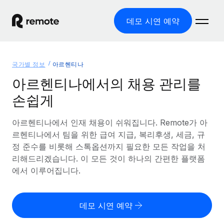
데모 시연 예약
홈
국가별 정보
아르헨티나
제품
아르헨티나에서의 채용 관리를
손쉽게
솔루션
글로벌 고용
글로벌 급여
아르헨티나에서 인재 채용이 쉬워집니다. Remote가 아
리소스
글로벌 서비스 제공
규정을 준수하며 급여 지급을 손쉽게 처리
르헨티나에서 팀을 위한 급여 지급, 복리후생, 세금, 규
국가별 정보
정 준수를 비롯해 스톡옵션까지 필요한 모든 작업을 처
요금
도구 및 계산기
기록상 고용주(EOR)
국가별 글로벌 채용 지원 알아보기
리해드리겠습니다. 이 모든 것이 하나의 간편한 플랫폼
법인 설립 비용 없이 전 세계로 사업을 확장
오분류 리스크 평가 도구
에서 이루어집니다.
미국 주별 정보
국가별 직원 오분류 리스크 확인
기록상 계약자
미국 모든 주 전역에서 채용 업무를 간소화
한국어
전 세계에서 규정을 준수하며 계약자 고용
직원 비용 계산기
데모 시연 예약
Remote와 다른 솔루션 비교
국가별 총 인건비 계산
계약자 관리
English
다른 업체들과 비교해보기