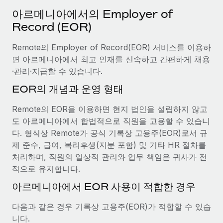
서비스
급여 및 인재 인사이트
Remote Build
곧 제공 예정
아르메니아에서의 Employer of
전문가 상담
통합 및 AI 자동화 컨설팅
Record (EOR)
인사이트 센터
글로벌 인사 및 규정 준수 업무 처리에 전문가 지원 제공
Remote의 Employer of Record(EOR) 서비스를 이용하
지원받기
신원 조사
사례 연구
면 아르메니아에서 최고 인재를 신속하고 간편하게 채용
채용 후보자 심사 프로세스 간소화
모든 리소스 보기
·관리·지급할 수 있습니다.
AI 분야의 선구자인 Weaviate가 Remote와 협력하여
EOR의 개념과 운영 형태
조직 규모를 120% 성장시킨 방법
Compliance Watchtower
규정 준수 관련 위험에 선제적으로 대응
블로그
Weaviate 한눈에 보기 Weaviate는 오픈 소스, AI 우선 인프라를
Remote의 EOR을 이용하면 현지 법인을 설립하지 않고
구축합니다. 이 회사의 미션은 전 세계 개발자 및 운영자
글로벌 급여
도 아르메니아에서 합법적으로 직원을 고용할 수 있습니
기기 관리
(DevOps/MLOps)에게 AI 네이티브...
다. 형식상 Remote가 공식 기록상 고용주(EOR)로서 규
전 세계 IT 장비 제공 및 추적 관리
EOR 및 PEO
제 준수, 급여, 복리후생(지분 포함) 및 기타 HR 절차를
자세히 알아보기
처리하며, 직원의 일상적 관리와 업무 책임은 귀사가 전
법인 설립
계약자 관리
적으로 유지합니다.
법인 설립을 빠르고 준법적으로 지원
세금
계약직 관리와 급여 업무를 위해 Remote와 전략적 파
아르메니아에서 EOR 사용이 적합한 경우
글로벌 인재 이동 및 전근
트너십을 맺은 Reverse Tech
블로그 둘러보기
직원 해외 이전을 간편하게 처리
다음과 같은 경우 기록상 고용주(EOR)가 적합할 수 있습
Reverse Tech 한눈에 보기 건강 및 웰니스 스타트업인 Reverse
니다.
Tech는 Remote와 파트너십을 맺고 글로벌 계약직 인력 및 미국