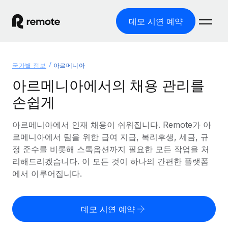
데모 시연 예약
홈
국가별 정보
아르메니아
제품
아르메니아에서의 채용 관리를
손쉽게
솔루션
글로벌 고용
글로벌 급여
아르메니아에서 인재 채용이 쉬워집니다. Remote가 아
리소스
글로벌 서비스 제공
규정을 준수하며 급여 지급을 손쉽게 처리
르메니아에서 팀을 위한 급여 지급, 복리후생, 세금, 규
국가별 정보
정 준수를 비롯해 스톡옵션까지 필요한 모든 작업을 처
요금
도구 및 계산기
기록상 고용주(EOR)
국가별 글로벌 채용 지원 알아보기
리해드리겠습니다. 이 모든 것이 하나의 간편한 플랫폼
법인 설립 비용 없이 전 세계로 사업을 확장
오분류 리스크 평가 도구
에서 이루어집니다.
미국 주별 정보
국가별 직원 오분류 리스크 확인
기록상 계약자
미국 모든 주 전역에서 채용 업무를 간소화
한국어
전 세계에서 규정을 준수하며 계약자 고용
직원 비용 계산기
데모 시연 예약
Remote와 다른 솔루션 비교
국가별 총 인건비 계산
계약자 관리
English
다른 업체들과 비교해보기