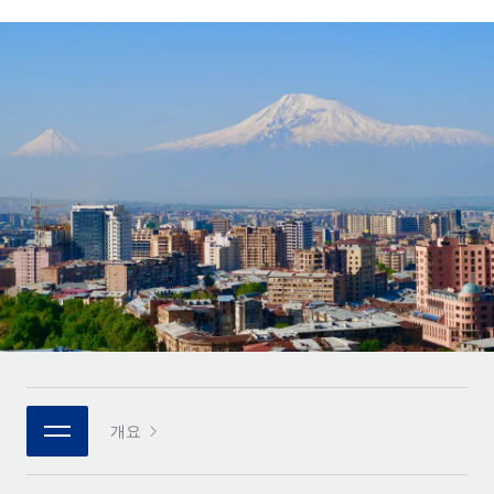
전 세계 계약자의 온보딩 및 관리
계약자 지급 계산기
로그인
Nederlands
글로벌 계약직을 위한 통화 옵션과 지급 소요 시간 확인
PEO
성장 단계
복잡한 고용 업무를 아웃소싱
Français
스타트업
REMOTE와 함께 배우기
성장하는 기업을 위한 민첩한 글로벌 HR 및 급여 솔루션
Deutsch
리서치 및 가이드
인프라
중견기업
Remote 통합
사례 연구
맞춤형 HR 솔루션으로 팀 확장
Español
HR을 워크플로에 매끄럽게 통합
HR 용어집
엔터프라이즈
Italiano
플랫폼
대기업을 위한 글로벌 HR
체크리스트 및 템플릿
팀을 위한 통합된 핵심 HR 기능
Português (Portugal)
직무 설명 라이브러리
연결
새로운
REMOTE 파트너 되기
日本語
MCP를 사용하여 모든 AI 도구를 Remote에 연결 가능
전략적 기술 파트너
웨비나
통합
플랫폼에 글로벌 HR을 유연하게 통합
한국어
이벤트
핵심 비즈니스 도구로 프로세스를 간소화
개요
파트너 되기
中文（简体）
뉴스룸
Remote와의 파트너십 기회 탐색