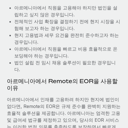
복리후생
블로그
급여 관리를 통해 국제 노동법...
아르메니아에서 직원을 고용해야 하지만 법인을 설
손쉬운 직원 복리후생 관리
립하고 싶지 않은 경우입니다.
자세히 알아보기
Remote 제품 관련 소식: Gusto 및 Xero와의 통합과
전체적인 사업 확장을 결정하기 전에 현지 시장을 시
Remote Contractor Management Plus
험해 보고자 하는 경우입니다.
Remote의 사명은 모든 규모의 기업이 전 세계 어디서든 업무에 가
현지 고용법과 세무 요건을 완전히 준수하고자 하는
장 적합 사람을 찾아 채용 및 관리하고 급여를 지급하도록 돕는 것
경우입니다.
입니다. 이를 위해 최근 몇 주 동안 새로운...
아르메니아에서 직원을 빠르고 비용 효율적으로 온
보딩해야 하는 경우입니다.
자세히 알아보기
법인 설립 전 임시 채용 솔루션이 필요한 경우입니
다.
Shootsta가 Remote를 통해 네 개의 시장에서 글로벌
아르메니아에서 Remote의 EOR을 사용할
채용을 확장한 방법
이유
비디오 콘텐츠를 활용한 마케팅이 계속해서 인기를 끌면서, 기업들
아르메니아에서 인재를 고용하려 하지만 현지에 법인이
에게는 흥미롭고 전문적인 비디오 제작이 어느 때보다 중요해졌습
없다면, Remote의 EOR은 규제 준수를 완벽히 지원하는
니다. 그러나 대부분의 회사들은 그렇게 높은 품질의...
효율적 솔루션을 제공합니다. 아르메니아는 엄격한 고용
자세히 알아보기
및 급여세 법규를 제정하고 있으며, 당사의 EOR 서비스
는 이러한 법적 의무를 충족하도록 보장하면서 빠르게