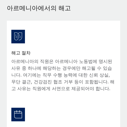
서비스
급여 및 인재 인사이트
Remote Build
곧 제공 예정
아르메니아에서의 해고
전문가 상담
통합 및 AI 자동화 컨설팅
인사이트 센터
글로벌 인사 및 규정 준수 업무 처리에 전문가 지원 제공
지원받기
신원 조사
사례 연구
채용 후보자 심사 프로세스 간소화
모든 리소스 보기
Compliance Watchtower
해고 절차
규정 준수 관련 위험에 선제적으로 대응
블로그
아르메니아의 직원은 아르메니아 노동법에 명시된
글로벌 급여
사유 중 하나에 해당하는 경우에만 해고될 수 있습
기기 관리
니다. 여기에는 직무 수행 능력에 대한 신뢰 상실,
전 세계 IT 장비 제공 및 추적 관리
EOR 및 PEO
무단 결근, 건강검진 협조 거부 등이 포함됩니다. 해
고 사유는 직원에게 서면으로 제공되어야 합니다.
법인 설립
계약자 관리
법인 설립을 빠르고 준법적으로 지원
세금
글로벌 인재 이동 및 전근
블로그 둘러보기
직원 해외 이전을 간편하게 처리