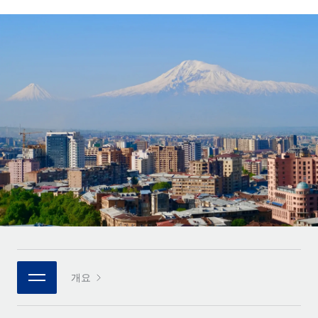
전 세계 계약자의 온보딩 및 관리
계약자 지급 계산기
로그인
Nederlands
글로벌 계약직을 위한 통화 옵션과 지급 소요 시간 확인
PEO
성장 단계
복잡한 고용 업무를 아웃소싱
Français
스타트업
REMOTE와 함께 배우기
성장하는 기업을 위한 민첩한 글로벌 HR 및 급여 솔루션
Deutsch
리서치 및 가이드
인프라
중견기업
Remote 통합
사례 연구
맞춤형 HR 솔루션으로 팀 확장
Español
HR을 워크플로에 매끄럽게 통합
HR 용어집
엔터프라이즈
Italiano
플랫폼
대기업을 위한 글로벌 HR
체크리스트 및 템플릿
팀을 위한 통합된 핵심 HR 기능
Português (Portugal)
직무 설명 라이브러리
연결
새로운
REMOTE 파트너 되기
日本語
MCP를 사용하여 모든 AI 도구를 Remote에 연결 가능
전략적 기술 파트너
웨비나
통합
플랫폼에 글로벌 HR을 유연하게 통합
한국어
이벤트
핵심 비즈니스 도구로 프로세스를 간소화
개요
파트너 되기
中文（简体）
뉴스룸
Remote와의 파트너십 기회 탐색