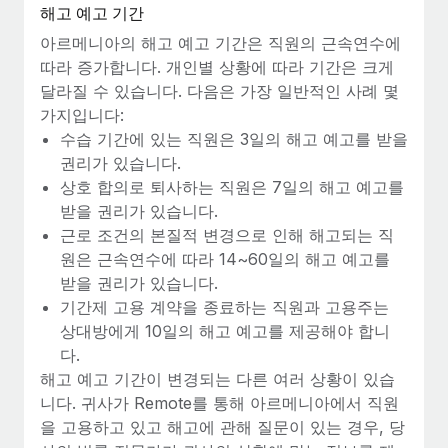
복리후생
해고 예고 기간
블로그
손쉬운 직원 복리후생 관리
아르메니아의 해고 예고 기간은 직원의 근속연수에
따라 증가합니다. 개인별 상황에 따라 기간은 크게
Remote 제품 관련 소식: Gusto 및 Xero와의 통합과
Remote Contractor Management Plus
달라질 수 있습니다. 다음은 가장 일반적인 사례 몇
가지입니다:
Remote의 사명은 모든 규모의 기업이 전 세계 어디서든 업무에 가
수습 기간에 있는 직원은 3일의 해고 예고를 받을
장 적합 사람을 찾아 채용 및 관리하고 급여를 지급하도록 돕는 것
권리가 있습니다.
입니다. 이를 위해 최근 몇 주 동안 새로운...
상호 합의로 퇴사하는 직원은 7일의 해고 예고를
자세히 알아보기
받을 권리가 있습니다.
근로 조건의 본질적 변경으로 인해 해고되는 직
원은 근속연수에 따라 14~60일의 해고 예고를
Shootsta가 Remote를 통해 네 개의 시장에서 글로벌
받을 권리가 있습니다.
채용을 확장한 방법
기간제 고용 계약을 종료하는 직원과 고용주는
상대방에게 10일의 해고 예고를 제공해야 합니
비디오 콘텐츠를 활용한 마케팅이 계속해서 인기를 끌면서, 기업들
다.
에게는 흥미롭고 전문적인 비디오 제작이 어느 때보다 중요해졌습
해고 예고 기간이 변경되는 다른 여러 상황이 있습
니다. 그러나 대부분의 회사들은 그렇게 높은 품질의...
니다. 귀사가 Remote를 통해 아르메니아에서 직원
자세히 알아보기
을 고용하고 있고 해고에 관해 질문이 있는 경우, 당