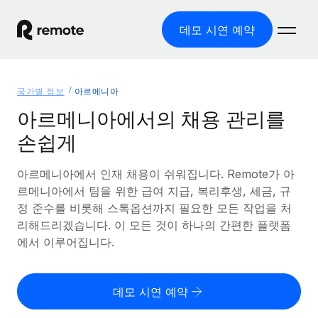
데모 시연 예약
홈
국가별 정보
아르메니아
제품
아르메니아에서의 채용 관리를
손쉽게
솔루션
글로벌 고용
글로벌 급여
아르메니아에서 인재 채용이 쉬워집니다. Remote가 아
리소스
글로벌 서비스 제공
규정을 준수하며 급여 지급을 손쉽게 처리
르메니아에서 팀을 위한 급여 지급, 복리후생, 세금, 규
국가별 정보
정 준수를 비롯해 스톡옵션까지 필요한 모든 작업을 처
요금
도구 및 계산기
기록상 고용주(EOR)
국가별 글로벌 채용 지원 알아보기
리해드리겠습니다. 이 모든 것이 하나의 간편한 플랫폼
법인 설립 비용 없이 전 세계로 사업을 확장
오분류 리스크 평가 도구
에서 이루어집니다.
미국 주별 정보
국가별 직원 오분류 리스크 확인
기록상 계약자
미국 모든 주 전역에서 채용 업무를 간소화
한국어
전 세계에서 규정을 준수하며 계약자 고용
직원 비용 계산기
데모 시연 예약
Remote와 다른 솔루션 비교
국가별 총 인건비 계산
계약자 관리
English
다른 업체들과 비교해보기