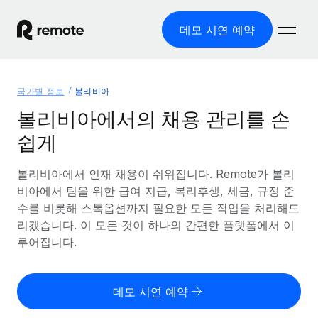
데모 시연 예약
홈
국가별 정보
볼리비아
제품
볼리비아에서의 채용 관리를 손
쉽게
솔루션
글로벌 고용
글로벌 급여
볼리비아에서 인재 채용이 쉬워집니다. Remote가 볼리
리소스
글로벌 서비스 제공
규정을 준수하며 급여 지급을 손쉽게 처리
비아에서 팀을 위한 급여 지급, 복리후생, 세금, 규정 준
국가별 정보
수를 비롯해 스톡옵션까지 필요한 모든 작업을 처리해드
요금
도구 및 계산기
기록상 고용주(EOR)
국가별 글로벌 채용 지원 알아보기
리겠습니다. 이 모든 것이 하나의 간편한 플랫폼에서 이
법인 설립 비용 없이 전 세계로 사업을 확장
오분류 리스크 평가 도구
루어집니다.
미국 주별 정보
국가별 직원 오분류 리스크 확인
기록상 계약자
미국 모든 주 전역에서 채용 업무를 간소화
한국어
전 세계에서 규정을 준수하며 계약자 고용
직원 비용 계산기
데모 시연 예약
Remote와 다른 솔루션 비교
국가별 총 인건비 계산
계약자 관리
English
다른 업체들과 비교해보기