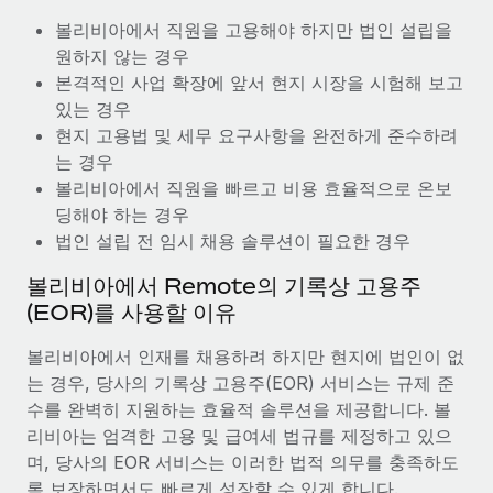
복리후생
블로그
급여 관리를 통해 국제 노동법...
볼리비아에서 직원을 고용해야 하지만 법인 설립을
손쉬운 직원 복리후생 관리
원하지 않는 경우
자세히 알아보기
Remote 제품 관련 소식: Gusto 및 Xero와의 통합과
본격적인 사업 확장에 앞서 현지 시장을 시험해 보고
Remote Contractor Management Plus
있는 경우
Remote의 사명은 모든 규모의 기업이 전 세계 어디서든 업무에 가
현지 고용법 및 세무 요구사항을 완전하게 준수하려
장 적합 사람을 찾아 채용 및 관리하고 급여를 지급하도록 돕는 것
는 경우
입니다. 이를 위해 최근 몇 주 동안 새로운...
볼리비아에서 직원을 빠르고 비용 효율적으로 온보
딩해야 하는 경우
자세히 알아보기
법인 설립 전 임시 채용 솔루션이 필요한 경우
볼리비아에서 Remote의 기록상 고용주
Shootsta가 Remote를 통해 네 개의 시장에서 글로벌
(EOR)를 사용할 이유
채용을 확장한 방법
볼리비아에서 인재를 채용하려 하지만 현지에 법인이 없
비디오 콘텐츠를 활용한 마케팅이 계속해서 인기를 끌면서, 기업들
는 경우, 당사의 기록상 고용주(EOR) 서비스는 규제 준
에게는 흥미롭고 전문적인 비디오 제작이 어느 때보다 중요해졌습
수를 완벽히 지원하는 효율적 솔루션을 제공합니다. 볼
니다. 그러나 대부분의 회사들은 그렇게 높은 품질의...
리비아는 엄격한 고용 및 급여세 법규를 제정하고 있으
자세히 알아보기
며, 당사의 EOR 서비스는 이러한 법적 의무를 충족하도
록 보장하면서도 빠르게 성장할 수 있게 합니다.