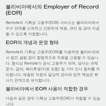
서비스
급여 및 인재 인사이트
Remote Build
곧 제공 예정
볼리비아에서의 Employer of Record
전문가 상담
통합 및 AI 자동화 컨설팅
(EOR)
인사이트 센터
글로벌 인사 및 규정 준수 업무 처리에 전문가 지원 제공
Remote의 기록상 고용주(EOR) 서비스는 볼리비아에서
지원받기
신원 조사
사례 연구
우수 인재를 신속하고 간편하게 채용, 관리 및 급여 지급
채용 후보자 심사 프로세스 간소화
모든 리소스 보기
할 수 있도록 지원합니다.
AI 분야의 선구자인 Weaviate가 Remote와 협력하여
EOR의 개념과 운영 형태
조직 규모를 120% 성장시킨 방법
Compliance Watchtower
규정 준수 관련 위험에 선제적으로 대응
블로그
Weaviate 한눈에 보기 Weaviate는 오픈 소스, AI 우선 인프라를
Remote의 기록상 고용주(EOR)를 이용하면 볼리비아에
구축합니다. 이 회사의 미션은 전 세계 개발자 및 운영자
글로벌 급여
서 법인 설립 없이 합법적으로 직원을 고용할 수 있습니
기기 관리
(DevOps/MLOps)에게 AI 네이티브...
다. 형식상 Remote가 공식 고용주가 되며, 당사는 규제
전 세계 IT 장비 제공 및 추적 관리
EOR 및 PEO
준수, 급여, 복리후생(지분 포함) 및 기타 인사 절차를 처
자세히 알아보기
리합니다. 채용된 직원의 일상적 관리와 업무 책임은 회
법인 설립
계약자 관리
사가 전적으로 유지합니다.
법인 설립을 빠르고 준법적으로 지원
세금
계약직 관리와 급여 업무를 위해 Remote와 전략적 파
볼리비아에서 EOR 사용이 적합한 경우
글로벌 인재 이동 및 전근
트너십을 맺은 Reverse Tech
블로그 둘러보기
직원 해외 이전을 간편하게 처리
다음과 같은 경우 기록상 고용주(EOR)가 적합할 수 있습
Reverse Tech 한눈에 보기 건강 및 웰니스 스타트업인 Reverse
니다:
Tech는 Remote와 파트너십을 맺고 글로벌 계약직 인력 및 미국