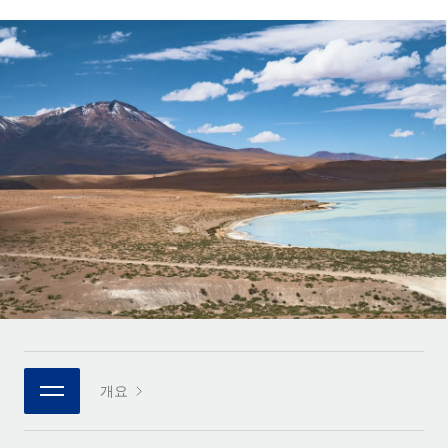
전 세계 계약자의 온보딩 및 관리
계약자 지급 계산기
로그인
Nederlands
글로벌 계약직을 위한 통화 옵션과 지급 소요 시간 확인
PEO
성장 단계
복잡한 고용 업무를 아웃소싱
Français
스타트업
REMOTE와 함께 배우기
성장하는 기업을 위한 민첩한 글로벌 HR 및 급여 솔루션
Deutsch
리서치 및 가이드
인프라
중견기업
Remote 통합
사례 연구
맞춤형 HR 솔루션으로 팀 확장
Español
HR을 워크플로에 매끄럽게 통합
HR 용어집
엔터프라이즈
Italiano
플랫폼
대기업을 위한 글로벌 HR
체크리스트 및 템플릿
팀을 위한 통합된 핵심 HR 기능
Português (Portugal)
직무 설명 라이브러리
연결
새로운
REMOTE 파트너 되기
日本語
MCP를 사용하여 모든 AI 도구를 Remote에 연결 가능
전략적 기술 파트너
웨비나
통합
플랫폼에 글로벌 HR을 유연하게 통합
한국어
이벤트
핵심 비즈니스 도구로 프로세스를 간소화
개요
파트너 되기
中文（简体）
뉴스룸
Remote와의 파트너십 기회 탐색