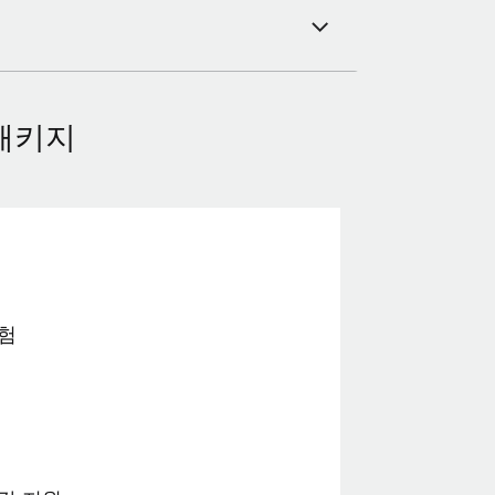
패키지
험