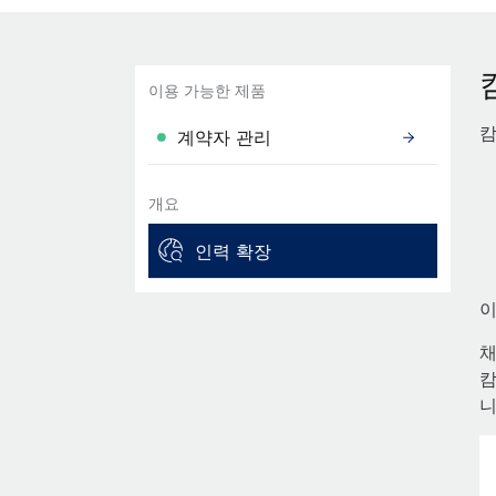
이용 가능한 제품
캄
계약자 관리
개요
인력 확장
이
채
캄
니