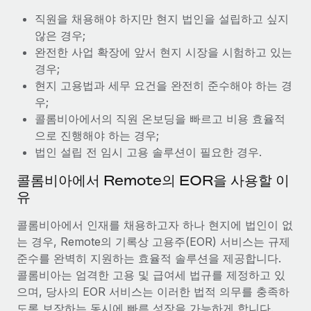
복리후생
블로그
직원을 채용해야 하지만 현지 법인을 설립하고 싶지
손쉬운 직원 복리후생 관리
않은 경우;
Remote 제품 관련 소식: Gusto 및 Xero와의 통합과
완전한 사업 확장에 앞서 현지 시장을 시험하고 있는
Remote Contractor Management Plus
경우;
Remote의 사명은 모든 규모의 기업이 전 세계 어디서든 업무에 가
현지 고용법과 세무 요건을 완전히 준수해야 하는 경
장 적합 사람을 찾아 채용 및 관리하고 급여를 지급하도록 돕는 것
우;
입니다. 이를 위해 최근 몇 주 동안 새로운...
콜롬비아에서의 직원 온보딩을 빠르고 비용 효율적
으로 진행해야 하는 경우;
자세히 알아보기
법인 설립 전 임시 고용 솔루션이 필요한 경우.
콜롬비아에서 Remote의 EOR을 사용할 이
Shootsta가 Remote를 통해 네 개의 시장에서 글로벌
유
채용을 확장한 방법
콜롬비아에서 인재를 채용하고자 하나 현지에 법인이 없
비디오 콘텐츠를 활용한 마케팅이 계속해서 인기를 끌면서, 기업들
는 경우, Remote의 기록상 고용주(EOR) 서비스는 규제
에게는 흥미롭고 전문적인 비디오 제작이 어느 때보다 중요해졌습
준수를 완벽히 지원하는 효율적 솔루션을 제공합니다.
니다. 그러나 대부분의 회사들은 그렇게 높은 품질의...
콜롬비아는 엄격한 고용 및 급여세 법규를 제정하고 있
자세히 알아보기
으며, 당사의 EOR 서비스는 이러한 법적 의무를 충족하
도록 보장하는 동시에 빠른 성장을 가능하게 합니다.