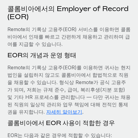
서비스
급여 및 인재 인사이트
Remote Build
곧 제공 예정
콜롬비아에서의 Employer of Record
전문가 상담
통합 및 AI 자동화 컨설팅
(EOR)
인사이트 센터
글로벌 인사 및 규정 준수 업무 처리에 전문가 지원 제공
Remote의 기록상 고용주(EOR) 서비스를 이용하면 콜롬
지원받기
신원 조사
사례 연구
비아에서 인재를 빠르고 간편하게 채용하고 관리하며 급
채용 후보자 심사 프로세스 간소화
모든 리소스 보기
여를 지급할 수 있습니다.
EOR의 개념과 운영 형태
Compliance Watchtower
규정 준수 관련 위험에 선제적으로 대응
블로그
Remote의 기록상 고용주(EOR)를 이용하면 귀사는 현지
글로벌 급여
법인을 설립하지 않고도 콜롬비아에서 합법적으로 직원
기기 관리
을 채용할 수 있습니다. 형식상 Remote가 공식 고용주
전 세계 IT 장비 제공 및 추적 관리
EOR 및 PEO
가 되며, 저희는 규제 준수, 급여, 복리후생(지분 포함)
및 기타 HR 프로세스를 관리합니다 — 다만 귀사는 채용
법인 설립
계약자 관리
된 직원의 일상적 관리와 업무 책임에 대해 전적인 통제
법인 설립을 빠르고 준법적으로 지원
세금
권을 유지합니다.
자세히 알아보기
.
글로벌 인재 이동 및 전근
콜롬비아에서 EOR 사용이 적합한 경우
블로그 둘러보기
직원 해외 이전을 간편하게 처리
EOR는 다음과 같은 경우에 적합할 수 있습니다: