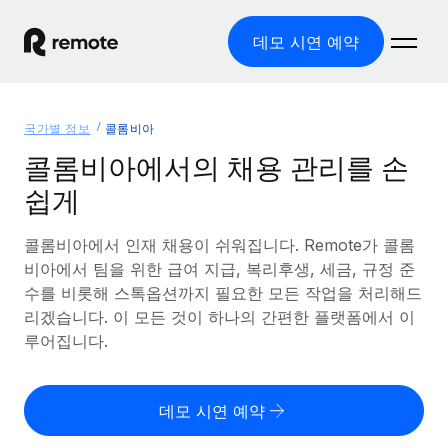
데모 시연 예약
홈
국가별 정보
콜롬비아
제품
콜롬비아에서의 채용 관리를 손
쉽게
솔루션
글로벌 고용
글로벌 급여
콜롬비아에서 인재 채용이 쉬워집니다. Remote가 콜롬
리소스
글로벌 서비스 제공
규정을 준수하며 급여 지급을 손쉽게 처리
비아에서 팀을 위한 급여 지급, 복리후생, 세금, 규정 준
국가별 정보
수를 비롯해 스톡옵션까지 필요한 모든 작업을 처리해드
요금
도구 및 계산기
기록상 고용주(EOR)
국가별 글로벌 채용 지원 알아보기
리겠습니다. 이 모든 것이 하나의 간편한 플랫폼에서 이
법인 설립 비용 없이 전 세계로 사업을 확장
오분류 리스크 평가 도구
루어집니다.
미국 주별 정보
국가별 직원 오분류 리스크 확인
기록상 계약자
미국 모든 주 전역에서 채용 업무를 간소화
한국어
전 세계에서 규정을 준수하며 계약자 고용
직원 비용 계산기
데모 시연 예약
Remote와 다른 솔루션 비교
국가별 총 인건비 계산
계약자 관리
English
다른 업체들과 비교해보기