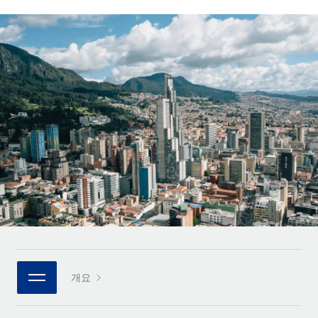
전 세계 계약자의 온보딩 및 관리
계약자 지급 계산기
로그인
Nederlands
글로벌 계약직을 위한 통화 옵션과 지급 소요 시간 확인
PEO
성장 단계
복잡한 고용 업무를 아웃소싱
Français
스타트업
REMOTE와 함께 배우기
성장하는 기업을 위한 민첩한 글로벌 HR 및 급여 솔루션
Deutsch
리서치 및 가이드
인프라
중견기업
Remote 통합
사례 연구
맞춤형 HR 솔루션으로 팀 확장
Español
HR을 워크플로에 매끄럽게 통합
HR 용어집
엔터프라이즈
Italiano
플랫폼
대기업을 위한 글로벌 HR
체크리스트 및 템플릿
팀을 위한 통합된 핵심 HR 기능
Português (Portugal)
직무 설명 라이브러리
연결
새로운
REMOTE 파트너 되기
日本語
MCP를 사용하여 모든 AI 도구를 Remote에 연결 가능
전략적 기술 파트너
웨비나
통합
플랫폼에 글로벌 HR을 유연하게 통합
한국어
이벤트
핵심 비즈니스 도구로 프로세스를 간소화
개요
파트너 되기
中文（简体）
뉴스룸
Remote와의 파트너십 기회 탐색