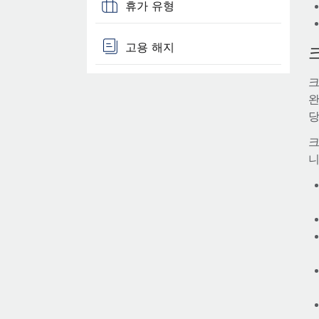
휴가 유형
고용 해지
크
완
당
크
니