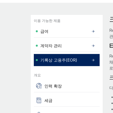
이용 가능한 제품
R
급여
관
계약자 관리
R
기록상 고용주(EOR)
채
로
개요
인력 확장
다
세금