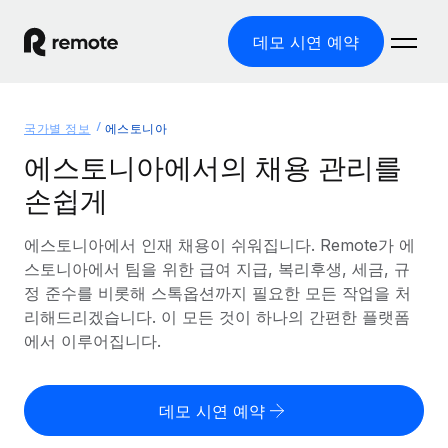
데모 시연 예약
홈
국가별 정보
에스토니아
제품
에스토니아에서의 채용 관리를
손쉽게
솔루션
글로벌 고용
글로벌 급여
에스토니아에서 인재 채용이 쉬워집니다. Remote가 에
리소스
글로벌 서비스 제공
규정을 준수하며 급여 지급을 손쉽게 처리
스토니아에서 팀을 위한 급여 지급, 복리후생, 세금, 규
국가별 정보
정 준수를 비롯해 스톡옵션까지 필요한 모든 작업을 처
요금
도구 및 계산기
기록상 고용주(EOR)
국가별 글로벌 채용 지원 알아보기
리해드리겠습니다. 이 모든 것이 하나의 간편한 플랫폼
법인 설립 비용 없이 전 세계로 사업을 확장
오분류 리스크 평가 도구
에서 이루어집니다.
미국 주별 정보
국가별 직원 오분류 리스크 확인
기록상 계약자
미국 모든 주 전역에서 채용 업무를 간소화
한국어
전 세계에서 규정을 준수하며 계약자 고용
직원 비용 계산기
데모 시연 예약
Remote와 다른 솔루션 비교
국가별 총 인건비 계산
계약자 관리
English
다른 업체들과 비교해보기