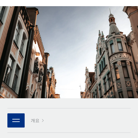
전 세계 계약자의 온보딩 및 관리
계약자 지급 계산기
로그인
Nederlands
글로벌 계약직을 위한 통화 옵션과 지급 소요 시간 확인
PEO
성장 단계
복잡한 고용 업무를 아웃소싱
Français
스타트업
REMOTE와 함께 배우기
성장하는 기업을 위한 민첩한 글로벌 HR 및 급여 솔루션
Deutsch
리서치 및 가이드
인프라
중견기업
Remote 통합
사례 연구
맞춤형 HR 솔루션으로 팀 확장
Español
HR을 워크플로에 매끄럽게 통합
HR 용어집
엔터프라이즈
Italiano
플랫폼
대기업을 위한 글로벌 HR
체크리스트 및 템플릿
팀을 위한 통합된 핵심 HR 기능
Português (Portugal)
직무 설명 라이브러리
연결
새로운
REMOTE 파트너 되기
日本語
MCP를 사용하여 모든 AI 도구를 Remote에 연결 가능
전략적 기술 파트너
웨비나
통합
플랫폼에 글로벌 HR을 유연하게 통합
한국어
이벤트
핵심 비즈니스 도구로 프로세스를 간소화
개요
파트너 되기
中文（简体）
뉴스룸
Remote와의 파트너십 기회 탐색