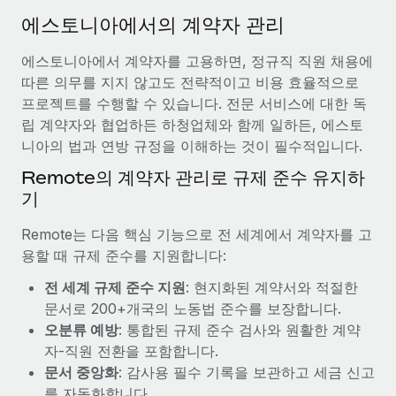
서비스
급여 및 인재 인사이트
Remote Build
곧 제공 예정
에스토니아에서의 계약자 관리
전문가 상담
통합 및 AI 자동화 컨설팅
인사이트 센터
에스토니아에서 계약자를 고용하면, 정규직 직원 채용에
글로벌 인사 및 규정 준수 업무 처리에 전문가 지원 제공
따른 의무를 지지 않고도 전략적이고 비용 효율적으로
지원받기
신원 조사
사례 연구
프로젝트를 수행할 수 있습니다. 전문 서비스에 대한 독
채용 후보자 심사 프로세스 간소화
립 계약자와 협업하든 하청업체와 함께 일하든, 에스토
모든 리소스 보기
니아의 법과 연방 규정을 이해하는 것이 필수적입니다.
Compliance Watchtower
Remote의 계약자 관리로 규제 준수 유지하
규정 준수 관련 위험에 선제적으로 대응
블로그
기
글로벌 급여
기기 관리
Remote는 다음 핵심 기능으로 전 세계에서 계약자를 고
전 세계 IT 장비 제공 및 추적 관리
EOR 및 PEO
용할 때 규제 준수를 지원합니다:
법인 설립
계약자 관리
전 세계 규제 준수 지원
: 현지화된 계약서와 적절한
법인 설립을 빠르고 준법적으로 지원
문서로 200+개국의 노동법 준수를 보장합니다.
세금
오분류 예방
: 통합된 규제 준수 검사와 원활한 계약
글로벌 인재 이동 및 전근
자-직원 전환을 포함합니다.
블로그 둘러보기
직원 해외 이전을 간편하게 처리
문서 중앙화
: 감사용 필수 기록을 보관하고 세금 신고
를 자동화합니다.