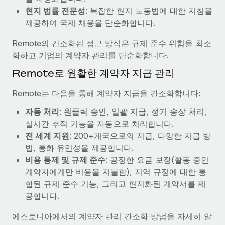
복리후생
현지 법률 전문성
: 복잡한 현지 노동법에 대한 지침을
블로그
손쉬운 직원 복리후생 관리
제공하여 국제 채용을 단순화합니다.
Remote 제품 관련 소식: Gusto 및 Xero와의 통합과
Remote의 간소화된 접근 방식은 규제 준수 위험을 최소
Remote Contractor Management Plus
화하고 기업의 계약자 관리를 단순화합니다.
Remote의 사명은 모든 규모의 기업이 전 세계 어디서든 업무에 가
Remote로 원활한 계약자 지급 관리
장 적합 사람을 찾아 채용 및 관리하고 급여를 지급하도록 돕는 것
입니다. 이를 위해 최근 몇 주 동안 새로운...
Remote는 다음을 통해 계약자 지급을 간소화합니다:
자세히 알아보기
자동 처리
: 원클릭 승인, 일괄 지급, 정기 송장 처리,
실시간 추적 기능을 자동으로 처리합니다.
전 세계 지원
: 200+개국으로의 지급, 다양한 지급 방
Shootsta가 Remote를 통해 네 개의 시장에서 글로벌
법, 통화 유연성을 제공합니다.
채용을 확장한 방법
비용 통제 및 규제 준수
: 공정한 요금 보장(활동 중인
비디오 콘텐츠를 활용한 마케팅이 계속해서 인기를 끌면서, 기업들
계약자에게만 비용을 지불함), 지역 규정에 대한 통
에게는 흥미롭고 전문적인 비디오 제작이 어느 때보다 중요해졌습
합된 규제 준수 기능, 그리고 현지화된 계약서를 제
니다. 그러나 대부분의 회사들은 그렇게 높은 품질의...
공합니다.
자세히 알아보기
에스토니아에서의 계약자 관리 간소화 방법을 자세히 알