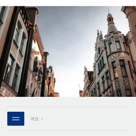
전 세계 계약자의 온보딩 및 관리
계약자 지급 계산기
로그인
Nederlands
글로벌 계약직을 위한 통화 옵션과 지급 소요 시간 확인
PEO
성장 단계
복잡한 고용 업무를 아웃소싱
Français
스타트업
REMOTE와 함께 배우기
성장하는 기업을 위한 민첩한 글로벌 HR 및 급여 솔루션
Deutsch
리서치 및 가이드
인프라
중견기업
Remote 통합
사례 연구
맞춤형 HR 솔루션으로 팀 확장
Español
HR을 워크플로에 매끄럽게 통합
HR 용어집
엔터프라이즈
Italiano
플랫폼
대기업을 위한 글로벌 HR
체크리스트 및 템플릿
팀을 위한 통합된 핵심 HR 기능
Português (Portugal)
직무 설명 라이브러리
연결
새로운
REMOTE 파트너 되기
日本語
MCP를 사용하여 모든 AI 도구를 Remote에 연결 가능
전략적 기술 파트너
웨비나
통합
플랫폼에 글로벌 HR을 유연하게 통합
한국어
이벤트
핵심 비즈니스 도구로 프로세스를 간소화
개요
파트너 되기
中文（简体）
뉴스룸
Remote와의 파트너십 기회 탐색