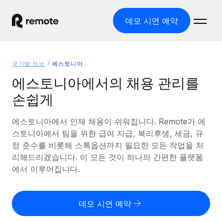
데모 시연 예약
홈
국가별 정보
에스토니아
제품
에스토니아에서의 채용 관리를
손쉽게
솔루션
글로벌 고용
글로벌 급여
에스토니아에서 인재 채용이 쉬워집니다. Remote가 에
리소스
글로벌 서비스 제공
규정을 준수하며 급여 지급을 손쉽게 처리
스토니아에서 팀을 위한 급여 지급, 복리후생, 세금, 규
국가별 정보
정 준수를 비롯해 스톡옵션까지 필요한 모든 작업을 처
요금
도구 및 계산기
기록상 고용주(EOR)
국가별 글로벌 채용 지원 알아보기
리해드리겠습니다. 이 모든 것이 하나의 간편한 플랫폼
법인 설립 비용 없이 전 세계로 사업을 확장
오분류 리스크 평가 도구
에서 이루어집니다.
미국 주별 정보
국가별 직원 오분류 리스크 확인
기록상 계약자
미국 모든 주 전역에서 채용 업무를 간소화
한국어
전 세계에서 규정을 준수하며 계약자 고용
직원 비용 계산기
데모 시연 예약
Remote와 다른 솔루션 비교
국가별 총 인건비 계산
계약자 관리
English
다른 업체들과 비교해보기