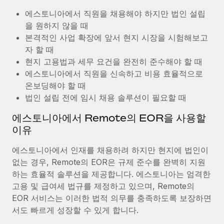
복리후생
블로그
에스토니아에서 직원을 채용해야 하지만 법인 설립
손쉬운 직원 복리후생 관리
을 원하지 않을 때
Remote 제품 관련 소식: Gusto 및 Xero와의 통합과
본격적인 사업 확장에 앞서 현지 시장을 시험해보고
Remote Contractor Management Plus
자 할 때
Remote의 사명은 모든 규모의 기업이 전 세계 어디서든 업무에 가
현지 고용법과 세무 요건을 완전히 준수해야 할 때
장 적합 사람을 찾아 채용 및 관리하고 급여를 지급하도록 돕는 것
에스토니아에서 직원을 신속하고 비용 효율적으로
입니다. 이를 위해 최근 몇 주 동안 새로운...
온보딩해야 할 때
법인 설립 전에 임시 채용 솔루션이 필요할 때
자세히 알아보기
에스토니아에서 Remote의 EOR을 사용할
이유
Shootsta가 Remote를 통해 네 개의 시장에서 글로벌
채용을 확장한 방법
에스토니아에서 인재를 채용하려 하지만 현지에 법인이
없는 경우, Remote의 EOR은 규제 준수를 완벽히 지원
비디오 콘텐츠를 활용한 마케팅이 계속해서 인기를 끌면서, 기업들
하는 효율적 솔루션을 제공합니다. 에스토니아는 엄격한
에게는 흥미롭고 전문적인 비디오 제작이 어느 때보다 중요해졌습
고용 및 급여세 법규를 제정하고 있으며, Remote의
니다. 그러나 대부분의 회사들은 그렇게 높은 품질의...
EOR 서비스는 이러한 법적 의무를 충족하도록 보장하면
자세히 알아보기
서도 빠르게 성장할 수 있게 합니다.