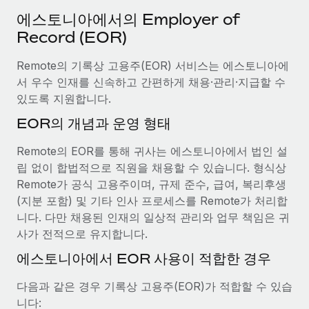
서비스
급여 및 인재 인사이트
Remote Build
곧 제공 예정
에스토니아에서의 Employer of
전문가 상담
통합 및 AI 자동화 컨설팅
Record (EOR)
인사이트 센터
글로벌 인사 및 규정 준수 업무 처리에 전문가 지원 제공
Remote의 기록상 고용주(EOR) 서비스는 에스토니아에
지원받기
신원 조사
사례 연구
서 우수 인재를 신속하고 간편하게 채용·관리·지급할 수
채용 후보자 심사 프로세스 간소화
모든 리소스 보기
있도록 지원합니다.
EOR의 개념과 운영 형태
Compliance Watchtower
규정 준수 관련 위험에 선제적으로 대응
블로그
Remote의 EOR를 통해 귀사는 에스토니아에서 법인 설
글로벌 급여
립 없이 합법적으로 직원을 채용할 수 있습니다. 형식상
기기 관리
Remote가 공식 고용주이며, 규제 준수, 급여, 복리후생
전 세계 IT 장비 제공 및 추적 관리
EOR 및 PEO
(지분 포함) 및 기타 인사 프로세스를 Remote가 처리합
니다. 다만 채용된 인재의 일상적 관리와 업무 책임은 귀
법인 설립
계약자 관리
사가 전적으로 유지합니다.
법인 설립을 빠르고 준법적으로 지원
세금
에스토니아에서 EOR 사용이 적합한 경우
글로벌 인재 이동 및 전근
블로그 둘러보기
직원 해외 이전을 간편하게 처리
다음과 같은 경우 기록상 고용주(EOR)가 적합할 수 있습
니다: