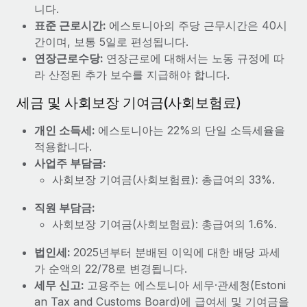
복리후생
니다.
블로그
손쉬운 직원 복리후생 관리
표준 근로시간:
에스토니아의 주당 근무시간은 40시
간이며, 보통 5일로 편성됩니다.
Remote 제품 관련 소식: Gusto 및 Xero와의 통합과
연장근로수당:
연장근로에 대해서는 노동 규정에 따
Remote Contractor Management Plus
라 산정된 추가 보수를 지급해야 합니다.
Remote의 사명은 모든 규모의 기업이 전 세계 어디서든 업무에 가
장 적합 사람을 찾아 채용 및 관리하고 급여를 지급하도록 돕는 것
세금 및 사회보장 기여금(사회보험료)
입니다. 이를 위해 최근 몇 주 동안 새로운...
개인 소득세:
에스토니아는 22%의 단일 소득세율을
자세히 알아보기
적용합니다.
사업주 부담금:
사회보장 기여금(사회보험료): 총급여의 33%.
Shootsta가 Remote를 통해 네 개의 시장에서 글로벌
채용을 확장한 방법
직원 부담금:
사회보장 기여금(사회보험료): 총급여의 1.6%.
비디오 콘텐츠를 활용한 마케팅이 계속해서 인기를 끌면서, 기업들
에게는 흥미롭고 전문적인 비디오 제작이 어느 때보다 중요해졌습
법인세:
2025년부터 분배된 이익에 대한 배당 과세
니다. 그러나 대부분의 회사들은 그렇게 높은 품질의...
가 순액의 22/78로 변경됩니다.
세무 신고:
고용주는 에스토니아 세무·관세청(Estoni
자세히 알아보기
an Tax and Customs Board)에 급여세 및 기여금을