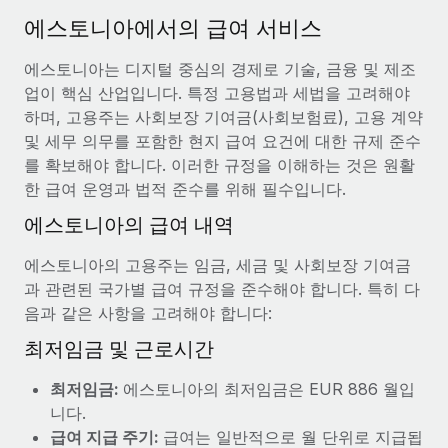
서비스
급여 및 인재 인사이트
Remote Build
곧 제공 예정
에스토니아에서의 급여 서비스
전문가 상담
통합 및 AI 자동화 컨설팅
인사이트 센터
에스토니아는 디지털 중심의 경제로 기술, 금융 및 제조
글로벌 인사 및 규정 준수 업무 처리에 전문가 지원 제공
업이 핵심 산업입니다. 특정 고용법과 세법을 고려해야
지원받기
신원 조사
사례 연구
하며, 고용주는 사회보장 기여금(사회보험료), 고용 계약
채용 후보자 심사 프로세스 간소화
및 세무 의무를 포함한 현지 급여 요건에 대한 규제 준수
모든 리소스 보기
를 확보해야 합니다. 이러한 규정을 이해하는 것은 원활
Compliance Watchtower
한 급여 운영과 법적 준수를 위해 필수입니다.
규정 준수 관련 위험에 선제적으로 대응
블로그
에스토니아의 급여 내역
글로벌 급여
기기 관리
에스토니아의 고용주는 임금, 세금 및 사회보장 기여금
전 세계 IT 장비 제공 및 추적 관리
EOR 및 PEO
과 관련된 국가별 급여 규정을 준수해야 합니다. 특히 다
음과 같은 사항을 고려해야 합니다:
법인 설립
계약자 관리
법인 설립을 빠르고 준법적으로 지원
최저임금 및 근로시간
세금
글로벌 인재 이동 및 전근
최저임금:
에스토니아의 최저임금은 EUR 886 월입
블로그 둘러보기
직원 해외 이전을 간편하게 처리
니다.
급여 지급 주기:
급여는 일반적으로 월 단위로 지급됩