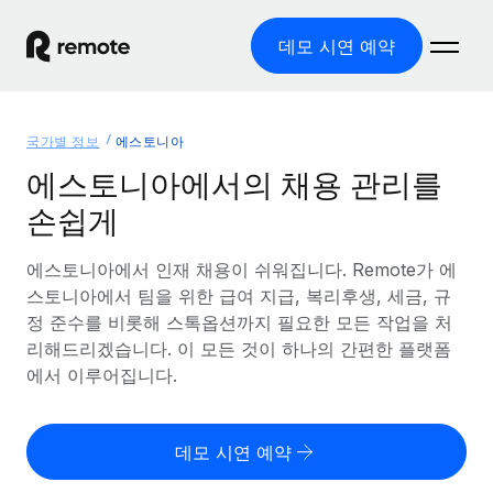
데모 시연 예약
홈
국가별 정보
에스토니아
제품
에스토니아에서의 채용 관리를
손쉽게
솔루션
글로벌 고용
글로벌 급여
에스토니아에서 인재 채용이 쉬워집니다. Remote가 에
리소스
글로벌 서비스 제공
규정을 준수하며 급여 지급을 손쉽게 처리
스토니아에서 팀을 위한 급여 지급, 복리후생, 세금, 규
국가별 정보
정 준수를 비롯해 스톡옵션까지 필요한 모든 작업을 처
요금
도구 및 계산기
기록상 고용주(EOR)
국가별 글로벌 채용 지원 알아보기
리해드리겠습니다. 이 모든 것이 하나의 간편한 플랫폼
법인 설립 비용 없이 전 세계로 사업을 확장
오분류 리스크 평가 도구
에서 이루어집니다.
미국 주별 정보
국가별 직원 오분류 리스크 확인
기록상 계약자
미국 모든 주 전역에서 채용 업무를 간소화
한국어
전 세계에서 규정을 준수하며 계약자 고용
직원 비용 계산기
데모 시연 예약
Remote와 다른 솔루션 비교
국가별 총 인건비 계산
계약자 관리
English
다른 업체들과 비교해보기