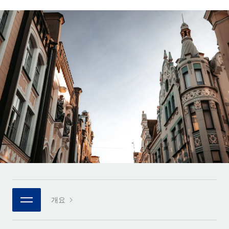
전 세계 계약자의 온보딩 및 관리
계약자 지급 계산기
로그인
Nederlands
글로벌 계약직을 위한 통화 옵션과 지급 소요 시간 확인
PEO
성장 단계
복잡한 고용 업무를 아웃소싱
Français
스타트업
REMOTE와 함께 배우기
성장하는 기업을 위한 민첩한 글로벌 HR 및 급여 솔루션
Deutsch
리서치 및 가이드
인프라
중견기업
Remote 통합
사례 연구
맞춤형 HR 솔루션으로 팀 확장
Español
HR을 워크플로에 매끄럽게 통합
HR 용어집
엔터프라이즈
Italiano
플랫폼
대기업을 위한 글로벌 HR
체크리스트 및 템플릿
팀을 위한 통합된 핵심 HR 기능
Português (Portugal)
직무 설명 라이브러리
연결
새로운
REMOTE 파트너 되기
日本語
MCP를 사용하여 모든 AI 도구를 Remote에 연결 가능
전략적 기술 파트너
웨비나
통합
플랫폼에 글로벌 HR을 유연하게 통합
한국어
이벤트
핵심 비즈니스 도구로 프로세스를 간소화
개요
파트너 되기
中文（简体）
뉴스룸
Remote와의 파트너십 기회 탐색