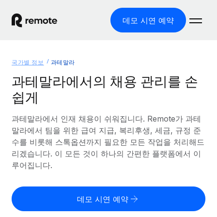
데모 시연 예약
홈
국가별 정보
과테말라
제품
과테말라에서의 채용 관리를 손
쉽게
솔루션
글로벌 고용
글로벌 급여
과테말라에서 인재 채용이 쉬워집니다. Remote가 과테
리소스
글로벌 서비스 제공
규정을 준수하며 급여 지급을 손쉽게 처리
말라에서 팀을 위한 급여 지급, 복리후생, 세금, 규정 준
국가별 정보
수를 비롯해 스톡옵션까지 필요한 모든 작업을 처리해드
요금
도구 및 계산기
기록상 고용주(EOR)
국가별 글로벌 채용 지원 알아보기
리겠습니다. 이 모든 것이 하나의 간편한 플랫폼에서 이
법인 설립 비용 없이 전 세계로 사업을 확장
오분류 리스크 평가 도구
루어집니다.
미국 주별 정보
국가별 직원 오분류 리스크 확인
기록상 계약자
미국 모든 주 전역에서 채용 업무를 간소화
한국어
전 세계에서 규정을 준수하며 계약자 고용
직원 비용 계산기
데모 시연 예약
Remote와 다른 솔루션 비교
국가별 총 인건비 계산
계약자 관리
English
다른 업체들과 비교해보기