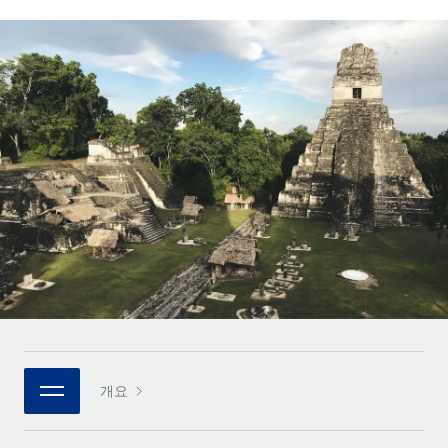
전 세계 계약자의 온보딩 및 관리
계약자 지급 계산기
로그인
Nederlands
글로벌 계약직을 위한 통화 옵션과 지급 소요 시간 확인
PEO
성장 단계
복잡한 고용 업무를 아웃소싱
Français
스타트업
REMOTE와 함께 배우기
성장하는 기업을 위한 민첩한 글로벌 HR 및 급여 솔루션
Deutsch
리서치 및 가이드
인프라
중견기업
Remote 통합
사례 연구
맞춤형 HR 솔루션으로 팀 확장
Español
HR을 워크플로에 매끄럽게 통합
HR 용어집
엔터프라이즈
Italiano
플랫폼
대기업을 위한 글로벌 HR
체크리스트 및 템플릿
팀을 위한 통합된 핵심 HR 기능
Português (Portugal)
직무 설명 라이브러리
연결
새로운
REMOTE 파트너 되기
日本語
MCP를 사용하여 모든 AI 도구를 Remote에 연결 가능
전략적 기술 파트너
웨비나
통합
플랫폼에 글로벌 HR을 유연하게 통합
한국어
이벤트
핵심 비즈니스 도구로 프로세스를 간소화
개요
파트너 되기
中文（简体）
뉴스룸
Remote와의 파트너십 기회 탐색