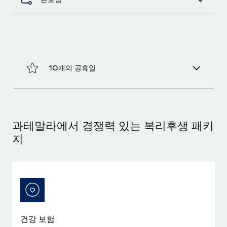
복리후생
블로그
손쉬운 직원 복리후생 관리
Remote 제품 관련 소식: Gusto 및 Xero와의 통합과
Remote Contractor Management Plus
Remote의 사명은 모든 규모의 기업이 전 세계 어디서든 업무에 가
10개의 공휴일
장 적합 사람을 찾아 채용 및 관리하고 급여를 지급하도록 돕는 것
입니다. 이를 위해 최근 몇 주 동안 새로운...
자세히 알아보기
과테말라에서 경쟁력 있는 복리후생 패키
지
Shootsta가 Remote를 통해 네 개의 시장에서 글로벌
채용을 확장한 방법
비디오 콘텐츠를 활용한 마케팅이 계속해서 인기를 끌면서, 기업들
에게는 흥미롭고 전문적인 비디오 제작이 어느 때보다 중요해졌습
니다. 그러나 대부분의 회사들은 그렇게 높은 품질의...
자세히 알아보기
건강 보험