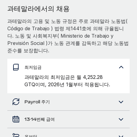
서비스
급여 및 인재 인사이트
Remote Build
곧 제공 예정
과테말라에서의 채용
전문가 상담
통합 및 AI 자동화 컨설팅
인사이트 센터
과테말라의 고용 및 노동 규정은 주로 과테말라 노동법(
글로벌 인사 및 규정 준수 업무 처리에 전문가 지원 제공
Código de Trabajo ) 법령 제1441호에 의해 규율됩니
지원받기
신원 조사
사례 연구
다. 노동 및 사회복지부( Ministerio de Trabajo y
채용 후보자 심사 프로세스 간소화
Previsión Social )가 노동 관계를 감독하고 해당 노동법
모든 리소스 보기
준수를 보장합니다.
Compliance Watchtower
규정 준수 관련 위험에 선제적으로 대응
블로그
최저임금
글로벌 급여
기기 관리
과테말라의 최저임금은 월 4,252.28
전 세계 IT 장비 제공 및 추적 관리
GTQ이며, 2026년 1월부터 적용됩니다.
EOR 및 PEO
법인 설립
계약자 관리
Payroll 주기
법인 설립을 빠르고 준법적으로 지원
세금
글로벌 인재 이동 및 전근
13·14번째 급여
블로그 둘러보기
직원 해외 이전을 간편하게 처리
온보딩