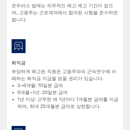
복리후생
온두라스 법에는 의무적인 해고 예고 기간이 없으
블로그
손쉬운 직원 복리후생 관리
며, 고용주는 근로계약에서 합의된 사항을 준수하면
됩니다.
Remote 제품 관련 소식: Gusto 및 Xero와의 통합과
Remote Contractor Management Plus
Remote의 사명은 모든 규모의 기업이 전 세계 어디서든 업무에 가
장 적합 사람을 찾아 채용 및 관리하고 급여를 지급하도록 돕는 것
입니다. 이를 위해 최근 몇 주 동안 새로운...
자세히 알아보기
퇴직금
부당하게 해고된 직원은 고용주와의 근속연수에 비
례하는 퇴직금 지급을 받을 권리가 있습니다.
Shootsta가 Remote를 통해 네 개의 시장에서 글로벌
3~6개월: 10일분 급여
채용을 확장한 방법
6개월~1년: 20일분 급여
비디오 콘텐츠를 활용한 마케팅이 계속해서 인기를 끌면서, 기업들
1년 이상: 근무한 매 1년마다 1개월분 급여를 지급
에게는 흥미롭고 전문적인 비디오 제작이 어느 때보다 중요해졌습
하며, 최대 25개월분 급여로 상한합니다.
니다. 그러나 대부분의 회사들은 그렇게 높은 품질의...
자세히 알아보기