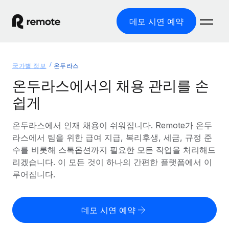
데모 시연 예약
홈
국가별 정보
온두라스
제품
온두라스에서의 채용 관리를 손
쉽게
솔루션
글로벌 고용
글로벌 급여
온두라스에서 인재 채용이 쉬워집니다. Remote가 온두
리소스
글로벌 서비스 제공
규정을 준수하며 급여 지급을 손쉽게 처리
라스에서 팀을 위한 급여 지급, 복리후생, 세금, 규정 준
국가별 정보
수를 비롯해 스톡옵션까지 필요한 모든 작업을 처리해드
요금
도구 및 계산기
기록상 고용주(EOR)
국가별 글로벌 채용 지원 알아보기
리겠습니다. 이 모든 것이 하나의 간편한 플랫폼에서 이
법인 설립 비용 없이 전 세계로 사업을 확장
오분류 리스크 평가 도구
루어집니다.
미국 주별 정보
국가별 직원 오분류 리스크 확인
기록상 계약자
미국 모든 주 전역에서 채용 업무를 간소화
한국어
전 세계에서 규정을 준수하며 계약자 고용
직원 비용 계산기
데모 시연 예약
Remote와 다른 솔루션 비교
국가별 총 인건비 계산
계약자 관리
English
다른 업체들과 비교해보기