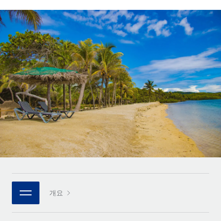
전 세계 계약자의 온보딩 및 관리
계약자 지급 계산기
로그인
Nederlands
글로벌 계약직을 위한 통화 옵션과 지급 소요 시간 확인
PEO
성장 단계
복잡한 고용 업무를 아웃소싱
Français
스타트업
REMOTE와 함께 배우기
성장하는 기업을 위한 민첩한 글로벌 HR 및 급여 솔루션
Deutsch
리서치 및 가이드
인프라
중견기업
Remote 통합
사례 연구
맞춤형 HR 솔루션으로 팀 확장
Español
HR을 워크플로에 매끄럽게 통합
HR 용어집
엔터프라이즈
Italiano
플랫폼
대기업을 위한 글로벌 HR
체크리스트 및 템플릿
팀을 위한 통합된 핵심 HR 기능
Português (Portugal)
직무 설명 라이브러리
연결
새로운
REMOTE 파트너 되기
日本語
MCP를 사용하여 모든 AI 도구를 Remote에 연결 가능
전략적 기술 파트너
웨비나
통합
플랫폼에 글로벌 HR을 유연하게 통합
한국어
이벤트
핵심 비즈니스 도구로 프로세스를 간소화
개요
파트너 되기
中文（简体）
뉴스룸
Remote와의 파트너십 기회 탐색