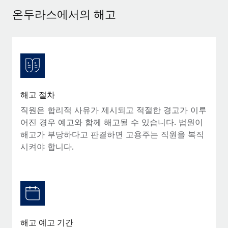
서비스
급여 및 인재 인사이트
Remote Build
곧 제공 예정
온두라스에서의 해고
전문가 상담
통합 및 AI 자동화 컨설팅
인사이트 센터
글로벌 인사 및 규정 준수 업무 처리에 전문가 지원 제공
지원받기
신원 조사
사례 연구
채용 후보자 심사 프로세스 간소화
모든 리소스 보기
Compliance Watchtower
해고 절차
규정 준수 관련 위험에 선제적으로 대응
블로그
직원은 합리적 사유가 제시되고 적절한 경고가 이루
글로벌 급여
어진 경우 예고와 함께 해고될 수 있습니다. 법원이
기기 관리
해고가 부당하다고 판결하면 고용주는 직원을 복직
전 세계 IT 장비 제공 및 추적 관리
EOR 및 PEO
시켜야 합니다.
법인 설립
계약자 관리
법인 설립을 빠르고 준법적으로 지원
세금
글로벌 인재 이동 및 전근
블로그 둘러보기
직원 해외 이전을 간편하게 처리
해고 예고 기간