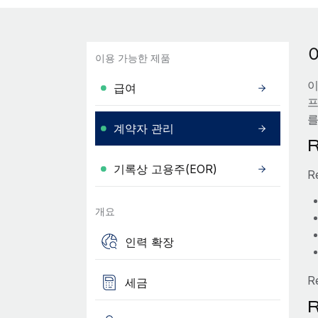
이용 가능한 제품
이
급여
프
를
계약자 관리
기록상 고용주(EOR)
R
개요
인력 확장
R
세금