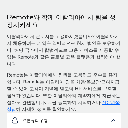
서비스
급여 및 인재 인사이트
Remote Build
곧 제공 예정
전문가 상담
통합 및 AI 자동화 컨설팅
Remote와 함께 이탈리아에서 팀을 성
인사이트 센터
글로벌 인사 및 규정 준수 업무 처리에 전문가 지원 제공
장시키세요
지원받기
신원 조사
사례 연구
이탈리아에서 근로자를 고용하시겠습니까? 이탈리아에
채용 후보자 심사 프로세스 간소화
모든 리소스 보기
서 채용하려는 기업은 일반적으로 현지 법인을 보유하거
나, 해당 국가에서 합법적으로 고용 서비스를 제공할 수
Compliance Watchtower
있는 Remote와 같은 글로벌 고용 플랫폼과 협력해야 합
규정 준수 관련 위험에 선제적으로 대응
블로그
니다.
글로벌 급여
기기 관리
Remote는 이탈리아에서 팀원을 고용하고 준수를 유지
전 세계 IT 장비 제공 및 추적 관리
EOR 및 PEO
합니다. Remote는 이탈리아 팀을 채용·온보딩·급여지급
할 수 있어 고객이 지역에 별도의 HR 서비스를 구축할
법인 설립
계약자 관리
필요가 없습니다. 또한 이탈리아의 계약자에게 지급하는
법인 설립을 빠르고 준법적으로 지원
절차도 간편합니다. 지금 등록하여 시작하거나
전문가와
세금
상담
해 자세한 정보를 확인하세요.
글로벌 인재 이동 및 전근
블로그 둘러보기
직원 해외 이전을 간편하게 처리
오분류의 위험