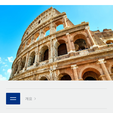
전 세계 계약자의 온보딩 및 관리
계약자 지급 계산기
로그인
Nederlands
글로벌 계약직을 위한 통화 옵션과 지급 소요 시간 확인
PEO
성장 단계
복잡한 고용 업무를 아웃소싱
Français
스타트업
REMOTE와 함께 배우기
성장하는 기업을 위한 민첩한 글로벌 HR 및 급여 솔루션
Deutsch
리서치 및 가이드
인프라
중견기업
Remote 통합
사례 연구
맞춤형 HR 솔루션으로 팀 확장
Español
HR을 워크플로에 매끄럽게 통합
HR 용어집
엔터프라이즈
Italiano
플랫폼
대기업을 위한 글로벌 HR
체크리스트 및 템플릿
팀을 위한 통합된 핵심 HR 기능
Português (Portugal)
직무 설명 라이브러리
연결
새로운
REMOTE 파트너 되기
日本語
MCP를 사용하여 모든 AI 도구를 Remote에 연결 가능
전략적 기술 파트너
웨비나
통합
플랫폼에 글로벌 HR을 유연하게 통합
한국어
이벤트
핵심 비즈니스 도구로 프로세스를 간소화
개요
파트너 되기
中文（简体）
뉴스룸
Remote와의 파트너십 기회 탐색