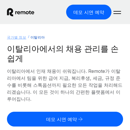
데모 시연 예약
홈
국가별 정보
이탈리아
제품
이탈리아에서의 채용 관리를 손
쉽게
솔루션
글로벌 고용
글로벌 급여
이탈리아에서 인재 채용이 쉬워집니다. Remote가 이탈
리소스
글로벌 서비스 제공
규정을 준수하며 급여 지급을 손쉽게 처리
리아에서 팀을 위한 급여 지급, 복리후생, 세금, 규정 준
국가별 정보
수를 비롯해 스톡옵션까지 필요한 모든 작업을 처리해드
요금
도구 및 계산기
기록상 고용주(EOR)
국가별 글로벌 채용 지원 알아보기
리겠습니다. 이 모든 것이 하나의 간편한 플랫폼에서 이
법인 설립 비용 없이 전 세계로 사업을 확장
오분류 리스크 평가 도구
루어집니다.
미국 주별 정보
국가별 직원 오분류 리스크 확인
기록상 계약자
미국 모든 주 전역에서 채용 업무를 간소화
한국어
전 세계에서 규정을 준수하며 계약자 고용
직원 비용 계산기
데모 시연 예약
Remote와 다른 솔루션 비교
국가별 총 인건비 계산
계약자 관리
English
다른 업체들과 비교해보기