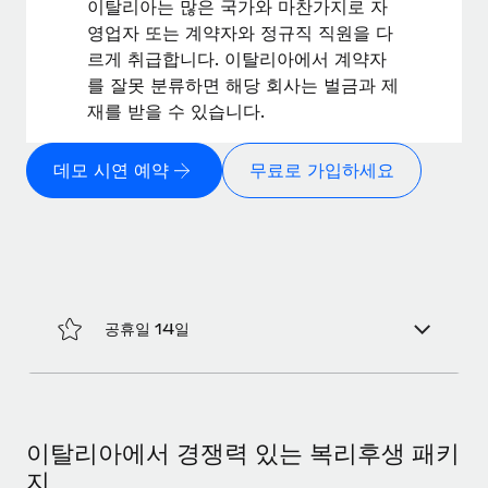
복리후생
이탈리아는 많은 국가와 마찬가지로 자
블로그
영업자 또는 계약자와 정규직 직원을 다
손쉬운 직원 복리후생 관리
르게 취급합니다. 이탈리아에서 계약자
Remote 제품 관련 소식: Gusto 및 Xero와의 통합과
를 잘못 분류하면 해당 회사는 벌금과 제
Remote Contractor Management Plus
재를 받을 수 있습니다.
Remote의 사명은 모든 규모의 기업이 전 세계 어디서든 업무에 가
장 적합 사람을 찾아 채용 및 관리하고 급여를 지급하도록 돕는 것
데모 시연 예약
무료로 가입하세요
입니다. 이를 위해 최근 몇 주 동안 새로운...
자세히 알아보기
Shootsta가 Remote를 통해 네 개의 시장에서 글로벌
채용을 확장한 방법
공휴일 14일
비디오 콘텐츠를 활용한 마케팅이 계속해서 인기를 끌면서, 기업들
에게는 흥미롭고 전문적인 비디오 제작이 어느 때보다 중요해졌습
니다. 그러나 대부분의 회사들은 그렇게 높은 품질의...
이탈리아에서 경쟁력 있는 복리후생 패키
자세히 알아보기
지