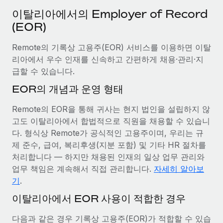
서비스
급여 및 인재 인사이트
Remote Build
곧 제공 예정
이탈리아에서의 Employer of Record
전문가 상담
통합 및 AI 자동화 컨설팅
(EOR)
인사이트 센터
글로벌 인사 및 규정 준수 업무 처리에 전문가 지원 제공
Remote의 기록상 고용주(EOR) 서비스를 이용하면 이탈
지원받기
신원 조사
사례 연구
리아에서 우수 인재를 신속하고 간편하게 채용·관리·지
채용 후보자 심사 프로세스 간소화
모든 리소스 보기
급할 수 있습니다.
EOR의 개념과 운영 형태
Compliance Watchtower
규정 준수 관련 위험에 선제적으로 대응
블로그
Remote의 EOR을 통해 귀사는 현지 법인을 설립하지 않
글로벌 급여
고도 이탈리아에서 합법적으로 직원을 채용할 수 있습니
기기 관리
다. 형식상 Remote가 공식적인 고용주이며, 우리는 규
전 세계 IT 장비 제공 및 추적 관리
EOR 및 PEO
제 준수, 급여, 복리후생(지분 포함) 및 기타 HR 절차를
처리합니다 — 하지만 채용된 인재의 일상 업무 관리와
법인 설립
계약자 관리
업무 책임은 계속해서 직접 관리합니다.
자세히 알아보
법인 설립을 빠르고 준법적으로 지원
세금
기
.
글로벌 인재 이동 및 전근
이탈리아에서 EOR 사용이 적합한 경우
블로그 둘러보기
직원 해외 이전을 간편하게 처리
다음과 같은 경우 기록상 고용주(EOR)가 적합할 수 있습