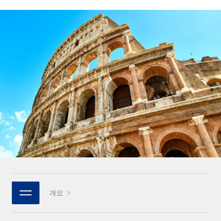
전 세계 계약자의 온보딩 및 관리
계약자 지급 계산기
로그인
Nederlands
글로벌 계약직을 위한 통화 옵션과 지급 소요 시간 확인
PEO
성장 단계
복잡한 고용 업무를 아웃소싱
Français
스타트업
REMOTE와 함께 배우기
성장하는 기업을 위한 민첩한 글로벌 HR 및 급여 솔루션
Deutsch
리서치 및 가이드
인프라
중견기업
Remote 통합
사례 연구
맞춤형 HR 솔루션으로 팀 확장
Español
HR을 워크플로에 매끄럽게 통합
HR 용어집
엔터프라이즈
Italiano
플랫폼
대기업을 위한 글로벌 HR
체크리스트 및 템플릿
팀을 위한 통합된 핵심 HR 기능
Português (Portugal)
직무 설명 라이브러리
연결
새로운
REMOTE 파트너 되기
日本語
MCP를 사용하여 모든 AI 도구를 Remote에 연결 가능
전략적 기술 파트너
웨비나
통합
플랫폼에 글로벌 HR을 유연하게 통합
한국어
이벤트
핵심 비즈니스 도구로 프로세스를 간소화
개요
파트너 되기
中文（简体）
뉴스룸
Remote와의 파트너십 기회 탐색