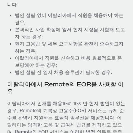
복리후생
니다:
블로그
손쉬운 직원 복리후생 관리
법인 설립 없이 이탈리아에서 직원을 채용해야 하는
Remote 제품 관련 소식: Gusto 및 Xero와의 통합과
경우;
Remote Contractor Management Plus
본격적인 사업 확장에 앞서 현지 시장을 시험해 보고
Remote의 사명은 모든 규모의 기업이 전 세계 어디서든 업무에 가
자 하는 경우;
장 적합 사람을 찾아 채용 및 관리하고 급여를 지급하도록 돕는 것
현지 고용법 및 세무 요구사항을 완전히 준수하고자
입니다. 이를 위해 최근 몇 주 동안 새로운...
하는 경우;
이탈리아에서 직원을 신속하고 비용 효율적으로 온
자세히 알아보기
보딩해야 하는 경우;
법인 설립 전 임시 채용 솔루션이 필요한 경우.
Shootsta가 Remote를 통해 네 개의 시장에서 글로벌
이탈리아에서 Remote의 EOR을 사용할 이
채용을 확장한 방법
유
비디오 콘텐츠를 활용한 마케팅이 계속해서 인기를 끌면서, 기업들
이탈리아에서 인재를 채용하려 하지만 현지 법인이 없는
에게는 흥미롭고 전문적인 비디오 제작이 어느 때보다 중요해졌습
경우, Remote의 기록상 고용주(EOR) 서비스는 규제 준
니다. 그러나 대부분의 회사들은 그렇게 높은 품질의...
수를 완벽히 지원하는 효율적 솔루션을 제공합니다. 이
자세히 알아보기
탈리아는 엄격한 고용 및 급여세 법규를 제정하고 있으
며, Remote의 EOR 서비스는 이러한 법적 의무를 충족