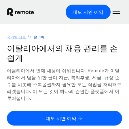
데모 시연 예약
홈
국가별 정보
이탈리아
제품
이탈리아에서의 채용 관리를 손
쉽게
솔루션
글로벌 고용
글로벌 급여
이탈리아에서 인재 채용이 쉬워집니다. Remote가 이탈
리소스
글로벌 서비스 제공
규정을 준수하며 급여 지급을 손쉽게 처리
리아에서 팀을 위한 급여 지급, 복리후생, 세금, 규정 준
국가별 정보
수를 비롯해 스톡옵션까지 필요한 모든 작업을 처리해드
요금
도구 및 계산기
기록상 고용주(EOR)
국가별 글로벌 채용 지원 알아보기
리겠습니다. 이 모든 것이 하나의 간편한 플랫폼에서 이
법인 설립 비용 없이 전 세계로 사업을 확장
오분류 리스크 평가 도구
루어집니다.
미국 주별 정보
국가별 직원 오분류 리스크 확인
기록상 계약자
미국 모든 주 전역에서 채용 업무를 간소화
한국어
전 세계에서 규정을 준수하며 계약자 고용
직원 비용 계산기
데모 시연 예약
Remote와 다른 솔루션 비교
국가별 총 인건비 계산
계약자 관리
English
다른 업체들과 비교해보기