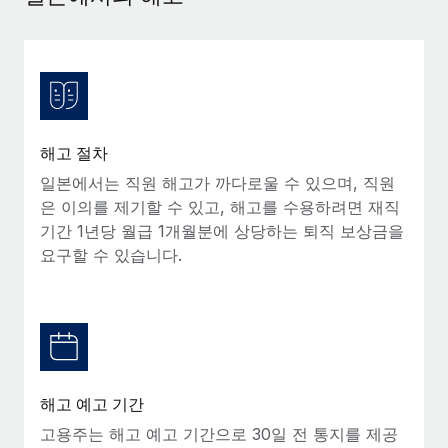
서비스
급여 및 인재 인사이트
Remote Build
곧 제공 예정
전문가 상담
통합 및 AI 자동화 컨설팅
인사이트 센터
글로벌 인사 및 규정 준수 업무 처리에 전문가 지원 제공
지원받기
신원 조사
사례 연구
채용 후보자 심사 프로세스 간소화
모든 리소스 보기
해고 절차
Compliance Watchtower
일본에서는 직원 해고가 까다로울 수 있으며, 직원
규정 준수 관련 위험에 선제적으로 대응
은 이의를 제기할 수 있고, 해고를 수용하려면 재직
블로그
기간 1년당 월급 1개월분에 상당하는 퇴직 보상금을
글로벌 급여
기기 관리
요구할 수 있습니다.
전 세계 IT 장비 제공 및 추적 관리
EOR 및 PEO
법인 설립
계약자 관리
법인 설립을 빠르고 준법적으로 지원
세금
글로벌 인재 이동 및 전근
블로그 둘러보기
해고 예고 기간
직원 해외 이전을 간편하게 처리
고용주는 해고 예고 기간으로 30일 전 통지를 제공