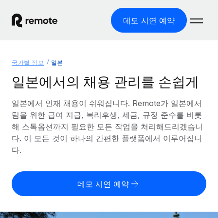
데모 시연 예약
홈
국가별 정보
일본
제품
일본에서의 채용 관리를 손쉽게
솔루션
글로벌 고용
일본에서 인재 채용이 쉬워집니다. Remote가 일본에서
팀을 위한 급여 지급, 복리후생, 세금, 규정 준수를 비롯
글로벌 급여
리소스
글로벌 서비스 제공
해 스톡옵션까지 필요한 모든 작업을 처리해드리겠습니
규정을 준수하며 급여 지급을 손쉽게 처리
다. 이 모든 것이 하나의 간편한 플랫폼에서 이루어집니
국가별 정보
요금
도구 및 계산기
기록상 고용주(EOR)
다.
국가별 글로벌 채용 지원 알아보기
법인 설립 비용 없이 전 세계로 사업을 확장
오분류 리스크 평가 도구
미국 주별 정보
국가별 직원 오분류 리스크 확인
기록상 계약자
미국 모든 주 전역에서 채용 업무를 간소화
데모 시연 예약
한국어
전 세계에서 규정을 준수하며 계약자 고용
직원 비용 계산기
Remote와 다른 솔루션 비교
국가별 총 인건비 계산
계약자 관리
English
다른 업체들과 비교해보기