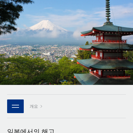
전 세계 계약자의 온보딩 및 관리
계약자 지급 계산기
로그인
Nederlands
글로벌 계약직을 위한 통화 옵션과 지급 소요 시간 확인
PEO
성장 단계
복잡한 고용 업무를 아웃소싱
Français
스타트업
REMOTE와 함께 배우기
성장하는 기업을 위한 민첩한 글로벌 HR 및 급여 솔루션
Deutsch
리서치 및 가이드
인프라
중견기업
Remote 통합
사례 연구
맞춤형 HR 솔루션으로 팀 확장
Español
HR을 워크플로에 매끄럽게 통합
HR 용어집
엔터프라이즈
Italiano
플랫폼
대기업을 위한 글로벌 HR
체크리스트 및 템플릿
팀을 위한 통합된 핵심 HR 기능
Português (Portugal)
직무 설명 라이브러리
연결
새로운
REMOTE 파트너 되기
日本語
MCP를 사용하여 모든 AI 도구를 Remote에 연결 가능
전략적 기술 파트너
웨비나
개요
통합
플랫폼에 글로벌 HR을 유연하게 통합
한국어
이벤트
핵심 비즈니스 도구로 프로세스를 간소화
파트너 되기
中文（简体）
뉴스룸
Remote와의 파트너십 기회 탐색
일본에서의 해고