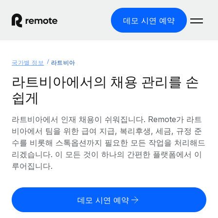
데모 시연 예약
홈
국가별 정보
라트비아
제품
라트비아에서의 채용 관리를 손
쉽게
솔루션
글로벌 고용
글로벌 급여
라트비아에서 인재 채용이 쉬워집니다. Remote가 라트
리소스
글로벌 서비스 제공
규정을 준수하며 급여 지급을 손쉽게 처리
비아에서 팀을 위한 급여 지급, 복리후생, 세금, 규정 준
국가별 정보
수를 비롯해 스톡옵션까지 필요한 모든 작업을 처리해드
요금
도구 및 계산기
기록상 고용주(EOR)
국가별 글로벌 채용 지원 알아보기
리겠습니다. 이 모든 것이 하나의 간편한 플랫폼에서 이
법인 설립 비용 없이 전 세계로 사업을 확장
오분류 리스크 평가 도구
루어집니다.
미국 주별 정보
국가별 직원 오분류 리스크 확인
기록상 계약자
미국 모든 주 전역에서 채용 업무를 간소화
한국어
전 세계에서 규정을 준수하며 계약자 고용
직원 비용 계산기
데모 시연 예약
Remote와 다른 솔루션 비교
국가별 총 인건비 계산
계약자 관리
English
다른 업체들과 비교해보기