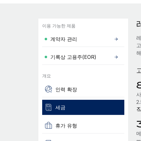
이용 가능한 제품
레
계약자 관리
고
해
기록상 고용주(EOR)
개요
인력 확장
사
2
세금
휴가 유형
메