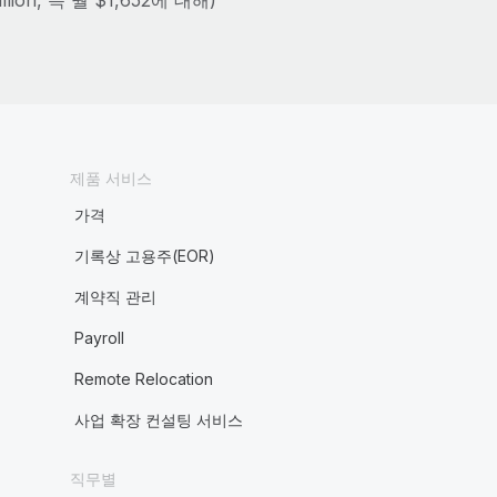
illion, 즉 월 $1,652에 대해)
제품 서비스
가격
기록상 고용주(EOR)
계약직 관리
Payroll
Remote Relocation
사업 확장 컨설팅 서비스
직무별