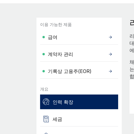
이용 가능한 제품
리
급여
대
에
계약자 관리
채
는
기록상 고용주(EOR)
합
개요
인력 확장
세금