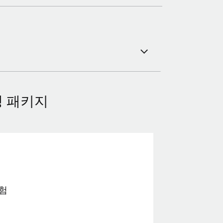
 패키지
험