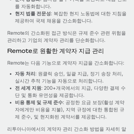
복리후생
를 자동화합니다.
블로그
손쉬운 직원 복리후생 관리
현지 법률 전문성
: 복잡한 현지 노동법에 대한 지침을
Remote 제품 관련 소식: Gusto 및 Xero와의 통합과
제공하여 국제 채용을 간소화합니다.
Remote Contractor Management Plus
Remote의 간소화된 접근 방식은 규제 준수 관련 위험을
Remote의 사명은 모든 규모의 기업이 전 세계 어디서든 업무에 가
관리하고 기업의 계약자 관리를 단순화합니다.
장 적합 사람을 찾아 채용 및 관리하고 급여를 지급하도록 돕는 것
Remote로 원활한 계약자 지급 관리
입니다. 이를 위해 최근 몇 주 동안 새로운...
자세히 알아보기
Remote는 다음 기능으로 계약자 지급을 간소화합니다:
자동 처리
: 원클릭 승인, 일괄 지급, 정기 송장 처리,
실시간 추적 기능을 자동으로 처리합니다.
Shootsta가 Remote를 통해 네 개의 시장에서 글로벌
전 세계 지원
: 200+개국에서의 지급, 다양한 결제 수
채용을 확장한 방법
단 및 통화 유연성을 제공합니다.
비디오 콘텐츠를 활용한 마케팅이 계속해서 인기를 끌면서, 기업들
비용 통제 및 규제 준수
: 공정한 요금 보장(활성 계약
에게는 흥미롭고 전문적인 비디오 제작이 어느 때보다 중요해졌습
자에게만 비용을 지불), 지역 규정에 대한 통합된 규
니다. 그러나 대부분의 회사들은 그렇게 높은 품질의...
제 준수, 및 현지화된 계약서를 제공합니다.
자세히 알아보기
리투아니아에서의 계약자 관리 간소화 방법을 자세히 알