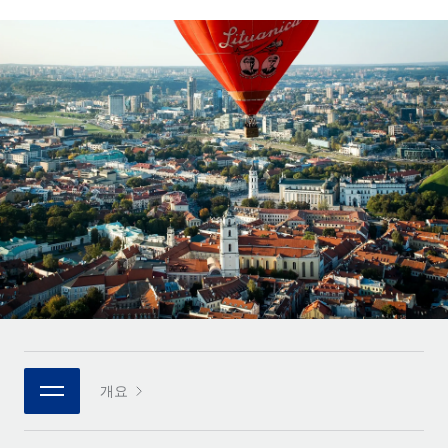
전 세계 계약자의 온보딩 및 관리
계약자 지급 계산기
로그인
Nederlands
글로벌 계약직을 위한 통화 옵션과 지급 소요 시간 확인
PEO
성장 단계
복잡한 고용 업무를 아웃소싱
Français
스타트업
REMOTE와 함께 배우기
성장하는 기업을 위한 민첩한 글로벌 HR 및 급여 솔루션
Deutsch
리서치 및 가이드
인프라
중견기업
Remote 통합
사례 연구
맞춤형 HR 솔루션으로 팀 확장
Español
HR을 워크플로에 매끄럽게 통합
HR 용어집
엔터프라이즈
Italiano
플랫폼
대기업을 위한 글로벌 HR
체크리스트 및 템플릿
팀을 위한 통합된 핵심 HR 기능
Português (Portugal)
직무 설명 라이브러리
연결
새로운
REMOTE 파트너 되기
日本語
MCP를 사용하여 모든 AI 도구를 Remote에 연결 가능
전략적 기술 파트너
웨비나
통합
플랫폼에 글로벌 HR을 유연하게 통합
한국어
이벤트
핵심 비즈니스 도구로 프로세스를 간소화
개요
파트너 되기
中文（简体）
뉴스룸
Remote와의 파트너십 기회 탐색