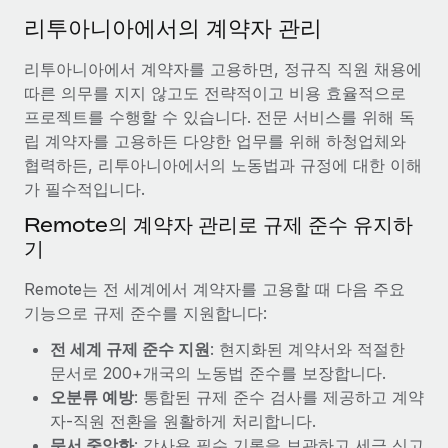
서비스
급여 및 인재 인사이트
Remote Build
곧 제공 예정
리투아니아에서의 계약자 관리
전문가 상담
통합 및 AI 자동화 컨설팅
인사이트 센터
리투아니아에서 계약자를 고용하면, 정규직 직원 채용에
글로벌 인사 및 규정 준수 업무 처리에 전문가 지원 제공
따른 의무를 지지 않고도 전략적이고 비용 효율적으로
지원받기
신원 조사
사례 연구
프로젝트를 수행할 수 있습니다. 전문 서비스를 위해 독
채용 후보자 심사 프로세스 간소화
립 계약자를 고용하든 다양한 업무를 위해 하청업체와
모든 리소스 보기
협력하든, 리투아니아에서의 노동법과 규정에 대한 이해
Compliance Watchtower
가 필수적입니다.
규정 준수 관련 위험에 선제적으로 대응
블로그
Remote의 계약자 관리로 규제 준수 유지하
글로벌 급여
기
기기 관리
전 세계 IT 장비 제공 및 추적 관리
EOR 및 PEO
Remote는 전 세계에서 계약자를 고용할 때 다음 주요
기능으로 규제 준수를 지원합니다:
법인 설립
계약자 관리
법인 설립을 빠르고 준법적으로 지원
전 세계 규제 준수 지원
: 현지화된 계약서와 적절한
세금
문서로 200+개국의 노동법 준수를 보장합니다.
글로벌 인재 이동 및 전근
오분류 예방
: 통합된 규제 준수 검사를 제공하고 계약
블로그 둘러보기
직원 해외 이전을 간편하게 처리
자-직원 전환을 원활하게 처리합니다.
문서 중앙화
: 감사용 필수 기록을 보관하고 세금 신고