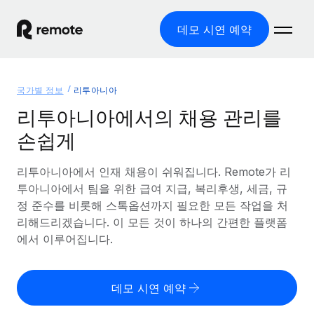
데모 시연 예약
홈
국가별 정보
리투아니아
제품
리투아니아에서의 채용 관리를
손쉽게
솔루션
글로벌 고용
글로벌 급여
리투아니아에서 인재 채용이 쉬워집니다. Remote가 리
리소스
글로벌 서비스 제공
규정을 준수하며 급여 지급을 손쉽게 처리
투아니아에서 팀을 위한 급여 지급, 복리후생, 세금, 규
국가별 정보
정 준수를 비롯해 스톡옵션까지 필요한 모든 작업을 처
요금
도구 및 계산기
기록상 고용주(EOR)
국가별 글로벌 채용 지원 알아보기
리해드리겠습니다. 이 모든 것이 하나의 간편한 플랫폼
법인 설립 비용 없이 전 세계로 사업을 확장
오분류 리스크 평가 도구
에서 이루어집니다.
미국 주별 정보
국가별 직원 오분류 리스크 확인
기록상 계약자
미국 모든 주 전역에서 채용 업무를 간소화
한국어
전 세계에서 규정을 준수하며 계약자 고용
직원 비용 계산기
데모 시연 예약
Remote와 다른 솔루션 비교
국가별 총 인건비 계산
계약자 관리
English
다른 업체들과 비교해보기