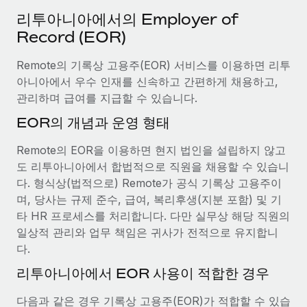
서비스
급여 및 인재 인사이트
Remote Build
곧 제공 예정
리투아니아에서의 Employer of
전문가 상담
통합 및 AI 자동화 컨설팅
Record (EOR)
인사이트 센터
글로벌 인사 및 규정 준수 업무 처리에 전문가 지원 제공
Remote의 기록상 고용주(EOR) 서비스를 이용하면 리투
지원받기
신원 조사
사례 연구
아니아에서 우수 인재를 신속하고 간편하게 채용하고,
채용 후보자 심사 프로세스 간소화
모든 리소스 보기
관리하며 급여를 지급할 수 있습니다.
EOR의 개념과 운영 형태
Compliance Watchtower
규정 준수 관련 위험에 선제적으로 대응
블로그
Remote의 EOR을 이용하면 현지 법인을 설립하지 않고
글로벌 급여
도 리투아니아에서 합법적으로 직원을 채용할 수 있습니
기기 관리
다. 형식상(법적으로) Remote가 공식 기록상 고용주이
전 세계 IT 장비 제공 및 추적 관리
EOR 및 PEO
며, 당사는 규제 준수, 급여, 복리후생(지분 포함) 및 기
타 HR 프로세스를 처리합니다. 다만 실무상 해당 직원의
법인 설립
계약자 관리
일상적 관리와 업무 책임은 귀사가 전적으로 유지합니
법인 설립을 빠르고 준법적으로 지원
세금
다.
글로벌 인재 이동 및 전근
리투아니아에서 EOR 사용이 적합한 경우
블로그 둘러보기
직원 해외 이전을 간편하게 처리
다음과 같은 경우 기록상 고용주(EOR)가 적합할 수 있습