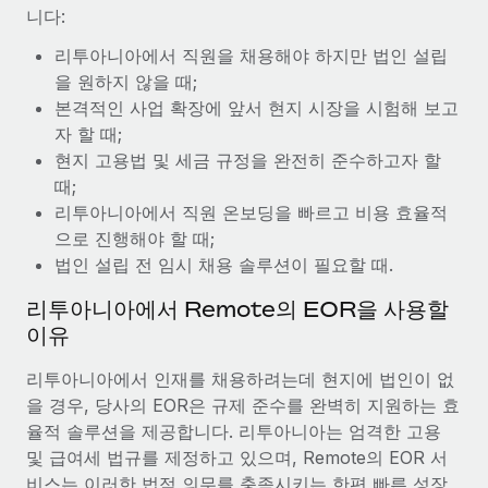
복리후생
니다:
블로그
손쉬운 직원 복리후생 관리
리투아니아에서 직원을 채용해야 하지만 법인 설립
Remote 제품 관련 소식: Gusto 및 Xero와의 통합과
을 원하지 않을 때;
Remote Contractor Management Plus
본격적인 사업 확장에 앞서 현지 시장을 시험해 보고
Remote의 사명은 모든 규모의 기업이 전 세계 어디서든 업무에 가
자 할 때;
장 적합 사람을 찾아 채용 및 관리하고 급여를 지급하도록 돕는 것
현지 고용법 및 세금 규정을 완전히 준수하고자 할
입니다. 이를 위해 최근 몇 주 동안 새로운...
때;
리투아니아에서 직원 온보딩을 빠르고 비용 효율적
자세히 알아보기
으로 진행해야 할 때;
법인 설립 전 임시 채용 솔루션이 필요할 때.
Shootsta가 Remote를 통해 네 개의 시장에서 글로벌
리투아니아에서 Remote의 EOR을 사용할
채용을 확장한 방법
이유
비디오 콘텐츠를 활용한 마케팅이 계속해서 인기를 끌면서, 기업들
리투아니아에서 인재를 채용하려는데 현지에 법인이 없
에게는 흥미롭고 전문적인 비디오 제작이 어느 때보다 중요해졌습
을 경우, 당사의 EOR은 규제 준수를 완벽히 지원하는 효
니다. 그러나 대부분의 회사들은 그렇게 높은 품질의...
율적 솔루션을 제공합니다. 리투아니아는 엄격한 고용
자세히 알아보기
및 급여세 법규를 제정하고 있으며, Remote의 EOR 서
비스는 이러한 법적 의무를 충족시키는 한편 빠른 성장