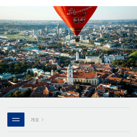
전 세계 계약자의 온보딩 및 관리
계약자 지급 계산기
로그인
Nederlands
글로벌 계약직을 위한 통화 옵션과 지급 소요 시간 확인
PEO
성장 단계
복잡한 고용 업무를 아웃소싱
Français
스타트업
REMOTE와 함께 배우기
성장하는 기업을 위한 민첩한 글로벌 HR 및 급여 솔루션
Deutsch
리서치 및 가이드
인프라
중견기업
Remote 통합
사례 연구
맞춤형 HR 솔루션으로 팀 확장
Español
HR을 워크플로에 매끄럽게 통합
HR 용어집
엔터프라이즈
Italiano
플랫폼
대기업을 위한 글로벌 HR
체크리스트 및 템플릿
팀을 위한 통합된 핵심 HR 기능
Português (Portugal)
직무 설명 라이브러리
연결
새로운
REMOTE 파트너 되기
日本語
MCP를 사용하여 모든 AI 도구를 Remote에 연결 가능
전략적 기술 파트너
웨비나
통합
플랫폼에 글로벌 HR을 유연하게 통합
한국어
이벤트
핵심 비즈니스 도구로 프로세스를 간소화
개요
파트너 되기
中文（简体）
뉴스룸
Remote와의 파트너십 기회 탐색