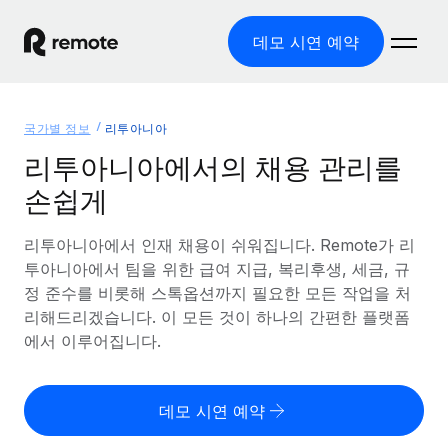
데모 시연 예약
홈
국가별 정보
리투아니아
제품
리투아니아에서의 채용 관리를
손쉽게
솔루션
글로벌 고용
글로벌 급여
리투아니아에서 인재 채용이 쉬워집니다. Remote가 리
리소스
글로벌 서비스 제공
규정을 준수하며 급여 지급을 손쉽게 처리
투아니아에서 팀을 위한 급여 지급, 복리후생, 세금, 규
국가별 정보
정 준수를 비롯해 스톡옵션까지 필요한 모든 작업을 처
요금
도구 및 계산기
기록상 고용주(EOR)
국가별 글로벌 채용 지원 알아보기
리해드리겠습니다. 이 모든 것이 하나의 간편한 플랫폼
법인 설립 비용 없이 전 세계로 사업을 확장
오분류 리스크 평가 도구
에서 이루어집니다.
미국 주별 정보
국가별 직원 오분류 리스크 확인
기록상 계약자
미국 모든 주 전역에서 채용 업무를 간소화
한국어
전 세계에서 규정을 준수하며 계약자 고용
직원 비용 계산기
데모 시연 예약
Remote와 다른 솔루션 비교
국가별 총 인건비 계산
계약자 관리
English
다른 업체들과 비교해보기