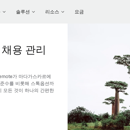
품
솔루션
리소스
요금
채용 관리
emote가 마다가스카르에
정 준수를 비롯해 스톡옵션까
이 모든 것이 하나의 간편한