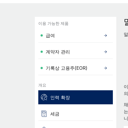
이용 가능한 제품
말
급여
계약자 관리
기록상 고용주(EOR)
개요
이
의
인력 확장
채
는
세금
니