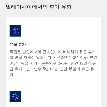
서비스
급여 및 인재 인사이트
Remote Build
곧 제공 예정
말레이시아에서의 휴가 유형
전문가 상담
통합 및 AI 자동화 컨설팅
인사이트 센터
글로벌 인사 및 규정 준수 업무 처리에 전문가 지원 제공
지원받기
신원 조사
사례 연구
채용 후보자 심사 프로세스 간소화
모든 리소스 보기
Compliance Watchtower
유급 휴가
규정 준수 관련 위험에 선제적으로 대응
블로그
직원은 법인에서의 근속연수에 비례하여 유급 휴가
글로벌 급여
를 받을 자격이 있습니다. - 근속연수 2년 이하: 연간
기기 관리
8일의 유급 휴가 - 근속연수 2~5년: 연간 12일의 유
전 세계 IT 장비 제공 및 추적 관리
EOR 및 PEO
급 휴가 - 근속연수 5년 이상: 연간 16일의 유급 휴
가
법인 설립
계약자 관리
법인 설립을 빠르고 준법적으로 지원
세금
글로벌 인재 이동 및 전근
블로그 둘러보기
직원 해외 이전을 간편하게 처리