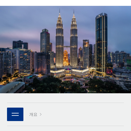
전 세계 계약자의 온보딩 및 관리
계약자 지급 계산기
로그인
Nederlands
글로벌 계약직을 위한 통화 옵션과 지급 소요 시간 확인
PEO
성장 단계
복잡한 고용 업무를 아웃소싱
Français
스타트업
REMOTE와 함께 배우기
성장하는 기업을 위한 민첩한 글로벌 HR 및 급여 솔루션
Deutsch
리서치 및 가이드
인프라
중견기업
Remote 통합
사례 연구
맞춤형 HR 솔루션으로 팀 확장
Español
HR을 워크플로에 매끄럽게 통합
HR 용어집
엔터프라이즈
Italiano
플랫폼
대기업을 위한 글로벌 HR
체크리스트 및 템플릿
팀을 위한 통합된 핵심 HR 기능
Português (Portugal)
직무 설명 라이브러리
연결
새로운
REMOTE 파트너 되기
日本語
MCP를 사용하여 모든 AI 도구를 Remote에 연결 가능
전략적 기술 파트너
웨비나
통합
플랫폼에 글로벌 HR을 유연하게 통합
한국어
이벤트
핵심 비즈니스 도구로 프로세스를 간소화
개요
파트너 되기
中文（简体）
뉴스룸
Remote와의 파트너십 기회 탐색