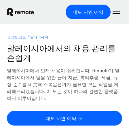
데모 시연 예약
홈
국가별 정보
말레이시아
제품
말레이시아에서의 채용 관리를
손쉽게
솔루션
글로벌 고용
글로벌 급여
말레이시아에서 인재 채용이 쉬워집니다. Remote가 말
리소스
글로벌 서비스 제공
규정을 준수하며 급여 지급을 손쉽게 처리
레이시아에서 팀을 위한 급여 지급, 복리후생, 세금, 규
국가별 정보
정 준수를 비롯해 스톡옵션까지 필요한 모든 작업을 처
요금
도구 및 계산기
기록상 고용주(EOR)
국가별 글로벌 채용 지원 알아보기
리해드리겠습니다. 이 모든 것이 하나의 간편한 플랫폼
법인 설립 비용 없이 전 세계로 사업을 확장
오분류 리스크 평가 도구
에서 이루어집니다.
미국 주별 정보
국가별 직원 오분류 리스크 확인
기록상 계약자
미국 모든 주 전역에서 채용 업무를 간소화
한국어
전 세계에서 규정을 준수하며 계약자 고용
직원 비용 계산기
데모 시연 예약
Remote와 다른 솔루션 비교
국가별 총 인건비 계산
계약자 관리
English
다른 업체들과 비교해보기