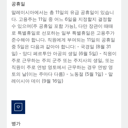
복리후생
공휴일
블로그
손쉬운 직원 복리후생 관리
말레이시아에서는 총 11일의 유급 공휴일이 있습니
다. 고용주는 11일 중 어느 6일을 지정할지 결정할
Remote 제품 관련 소식: Gusto 및 Xero와의 통합과
Remote Contractor Management Plus
수 있으며(주 공휴일 포함 가능), 다만 장관이 때때
로 특별휴일로 선포하는 일부 특별휴일은 고용주가
Remote의 사명은 모든 규모의 기업이 전 세계 어디서든 업무에 가
준수해야 합니다. 직원에게 부여되는 11일의 공휴일
장 적합 사람을 찾아 채용 및 관리하고 급여를 지급하도록 돕는 것
중 5일은 다음과 같아야 합니다: - 국경일 (8월 31
입니다. 이를 위해 최근 몇 주 동안 새로운...
일) - 앙디 페르투안 아공의 생일 (6월 5일) - 직원이
자세히 알아보기
주로 근무하는 주의 군주 또는 주지사의 생일, 또는
직원이 주로 연방 영토에서 근무하는 경우 연방 영
토의 날(이는 주마다 다름) - 노동절 (5월 1일) - 말
Shootsta가 Remote를 통해 네 개의 시장에서 글로벌
레이시아 데이 (9월 16일)
채용을 확장한 방법
비디오 콘텐츠를 활용한 마케팅이 계속해서 인기를 끌면서, 기업들
에게는 흥미롭고 전문적인 비디오 제작이 어느 때보다 중요해졌습
니다. 그러나 대부분의 회사들은 그렇게 높은 품질의...
자세히 알아보기
병가