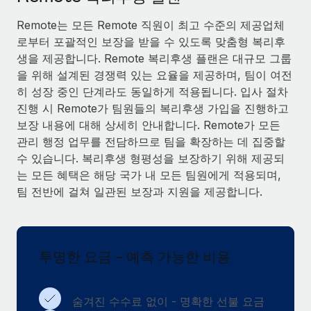
서비스
급여 및 인재 인사이트
Remote Build
곧 제공 예정
Remote는 모든 Remote 직원이 최고 수준의 제공업체
전문가 상담
통합 및 AI 자동화 컨설팅
인사이트 센터
로부터 포괄적인 보장을 받을 수 있도록 맞춤형 복리후
글로벌 인사 및 규정 준수 업무 처리에 전문가 지원 제공
생을 제공합니다. Remote 복리후생 플랜은 대규모 그룹
지원받기
을 위해 설계된 경쟁력 있는 요율을 제공하며, 팀이 여전
신원 조사
사례 연구
히 성장 중인 단계라도 동일하게 적용됩니다. 입사 절차
채용 후보자 심사 프로세스 간소화
모든 리소스 보기
진행 시 Remote가 팀원들의 복리후생 가입을 진행하고
보장 내용에 대해 상세히 안내합니다. Remote가 모든
Compliance Watchtower
관리 행정 업무를 전담하므로 팀을 확장하는 데 집중할
규정 준수 관련 위험에 선제적으로 대응
블로그
수 있습니다. 복리후생 형평성을 보장하기 위해 제공되
글로벌 급여
기기 관리
는 모든 혜택은 해당 국가 내 모든 팀원에게 적용되며,
전 세계 IT 장비 제공 및 추적 관리
팀 전반에 걸쳐 일관된 보장과 지원을 제공합니다.
EOR 및 PEO
법인 설립
계약자 관리
법인 설립을 빠르고 준법적으로 지원
세금
투명한 요금 - 예측 가능한 비용
글로벌 인재 이동 및 전근
블로그 둘러보기
직원 해외 이전을 간편하게 처리
숨겨진 수수료 없이 - 명확한 선불 요금