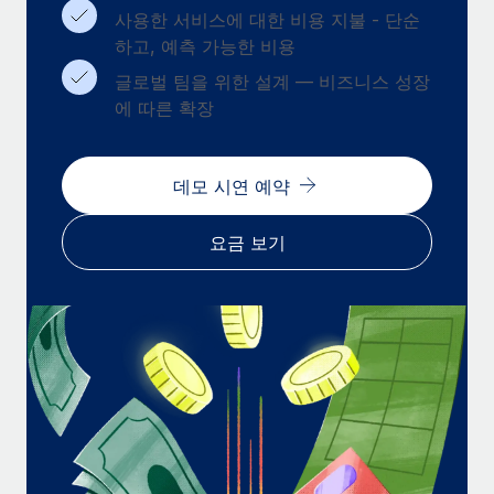
복리후생
사용한 서비스에 대한 비용 지불 - 단순
블로그
손쉬운 직원 복리후생 관리
하고, 예측 가능한 비용
Remote 제품 관련 소식: Gusto 및 Xero와의 통합과
글로벌 팀을 위한 설계 — 비즈니스 성장
Remote Contractor Management Plus
에 따른 확장
Remote의 사명은 모든 규모의 기업이 전 세계 어디서든 업무에 가
장 적합 사람을 찾아 채용 및 관리하고 급여를 지급하도록 돕는 것
데모 시연 예약
입니다. 이를 위해 최근 몇 주 동안 새로운...
자세히 알아보기
요금 보기
Shootsta가 Remote를 통해 네 개의 시장에서 글로벌
채용을 확장한 방법
비디오 콘텐츠를 활용한 마케팅이 계속해서 인기를 끌면서, 기업들
에게는 흥미롭고 전문적인 비디오 제작이 어느 때보다 중요해졌습
니다. 그러나 대부분의 회사들은 그렇게 높은 품질의...
자세히 알아보기