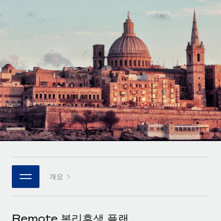
전 세계 계약자의 온보딩 및 관리
계약자 지급 계산기
로그인
Nederlands
글로벌 계약직을 위한 통화 옵션과 지급 소요 시간 확인
PEO
성장 단계
복잡한 고용 업무를 아웃소싱
Français
스타트업
REMOTE와 함께 배우기
성장하는 기업을 위한 민첩한 글로벌 HR 및 급여 솔루션
Deutsch
리서치 및 가이드
인프라
중견기업
Remote 통합
사례 연구
맞춤형 HR 솔루션으로 팀 확장
Español
HR을 워크플로에 매끄럽게 통합
HR 용어집
엔터프라이즈
Italiano
플랫폼
대기업을 위한 글로벌 HR
체크리스트 및 템플릿
팀을 위한 통합된 핵심 HR 기능
Português (Portugal)
직무 설명 라이브러리
연결
새로운
REMOTE 파트너 되기
日本語
MCP를 사용하여 모든 AI 도구를 Remote에 연결 가능
전략적 기술 파트너
웨비나
개요
통합
플랫폼에 글로벌 HR을 유연하게 통합
한국어
이벤트
핵심 비즈니스 도구로 프로세스를 간소화
파트너 되기
中文（简体）
뉴스룸
Remote와의 파트너십 기회 탐색
Remote 복리후생 플랜