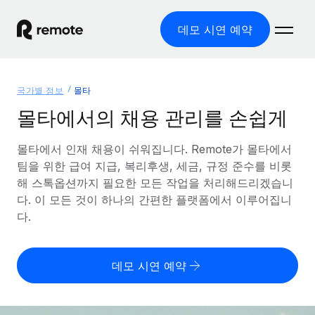
데모 시연 예약
홈
국가별 정보
몰타
제품
몰타에서의 채용 관리를 손쉽게
솔루션
글로벌 고용
몰타에서 인재 채용이 쉬워집니다. Remote가 몰타에서
팀을 위한 급여 지급, 복리후생, 세금, 규정 준수를 비롯
글로벌 급여
리소스
글로벌 서비스 제공
해 스톡옵션까지 필요한 모든 작업을 처리해드리겠습니
규정을 준수하며 급여 지급을 손쉽게 처리
다. 이 모든 것이 하나의 간편한 플랫폼에서 이루어집니
국가별 정보
요금
도구 및 계산기
기록상 고용주(EOR)
다.
국가별 글로벌 채용 지원 알아보기
법인 설립 비용 없이 전 세계로 사업을 확장
오분류 리스크 평가 도구
미국 주별 정보
국가별 직원 오분류 리스크 확인
기록상 계약자
미국 모든 주 전역에서 채용 업무를 간소화
데모 시연 예약
한국어
전 세계에서 규정을 준수하며 계약자 고용
직원 비용 계산기
Remote와 다른 솔루션 비교
국가별 총 인건비 계산
계약자 관리
English
다른 업체들과 비교해보기