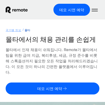
데모 시연 예약
홈
국가별 정보
몰타
제품
몰타에서의 채용 관리를 손쉽게
솔루션
글로벌 고용
몰타에서 인재 채용이 쉬워집니다. Remote가 몰타에서
팀을 위한 급여 지급, 복리후생, 세금, 규정 준수를 비롯
글로벌 급여
리소스
글로벌 서비스 제공
해 스톡옵션까지 필요한 모든 작업을 처리해드리겠습니
규정을 준수하며 급여 지급을 손쉽게 처리
다. 이 모든 것이 하나의 간편한 플랫폼에서 이루어집니
국가별 정보
요금
도구 및 계산기
기록상 고용주(EOR)
다.
국가별 글로벌 채용 지원 알아보기
법인 설립 비용 없이 전 세계로 사업을 확장
오분류 리스크 평가 도구
미국 주별 정보
국가별 직원 오분류 리스크 확인
기록상 계약자
미국 모든 주 전역에서 채용 업무를 간소화
데모 시연 예약
한국어
전 세계에서 규정을 준수하며 계약자 고용
직원 비용 계산기
Remote와 다른 솔루션 비교
국가별 총 인건비 계산
계약자 관리
English
다른 업체들과 비교해보기