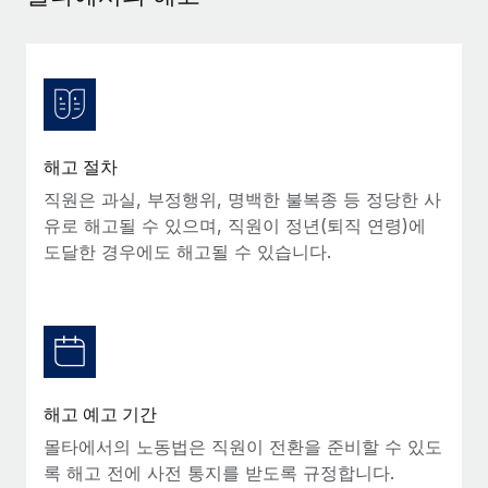
서비스
급여 및 인재 인사이트
Remote Build
곧 제공 예정
전문가 상담
통합 및 AI 자동화 컨설팅
인사이트 센터
글로벌 인사 및 규정 준수 업무 처리에 전문가 지원 제공
지원받기
신원 조사
사례 연구
채용 후보자 심사 프로세스 간소화
모든 리소스 보기
해고 절차
Compliance Watchtower
직원은 과실, 부정행위, 명백한 불복종 등 정당한 사
규정 준수 관련 위험에 선제적으로 대응
유로 해고될 수 있으며, 직원이 정년(퇴직 연령)에
블로그
도달한 경우에도 해고될 수 있습니다.
글로벌 급여
기기 관리
전 세계 IT 장비 제공 및 추적 관리
EOR 및 PEO
법인 설립
계약자 관리
법인 설립을 빠르고 준법적으로 지원
세금
해고 예고 기간
글로벌 인재 이동 및 전근
블로그 둘러보기
몰타에서의 노동법은 직원이 전환을 준비할 수 있도
직원 해외 이전을 간편하게 처리
록 해고 전에 사전 통지를 받도록 규정합니다.