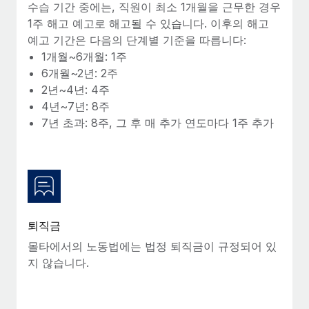
복리후생
수습 기간 중에는, 직원이 최소 1개월을 근무한 경우
블로그
손쉬운 직원 복리후생 관리
1주 해고 예고로 해고될 수 있습니다. 이후의 해고
예고 기간은 다음의 단계별 기준을 따릅니다:
Remote 제품 관련 소식: Gusto 및 Xero와의 통합과
1개월~6개월: 1주
Remote Contractor Management Plus
6개월~2년: 2주
Remote의 사명은 모든 규모의 기업이 전 세계 어디서든 업무에 가
2년~4년: 4주
장 적합 사람을 찾아 채용 및 관리하고 급여를 지급하도록 돕는 것
4년~7년: 8주
입니다. 이를 위해 최근 몇 주 동안 새로운...
7년 초과: 8주, 그 후 매 추가 연도마다 1주 추가
자세히 알아보기
Shootsta가 Remote를 통해 네 개의 시장에서 글로벌
채용을 확장한 방법
퇴직금
비디오 콘텐츠를 활용한 마케팅이 계속해서 인기를 끌면서, 기업들
에게는 흥미롭고 전문적인 비디오 제작이 어느 때보다 중요해졌습
몰타에서의 노동법에는 법정 퇴직금이 규정되어 있
니다. 그러나 대부분의 회사들은 그렇게 높은 품질의...
지 않습니다.
자세히 알아보기