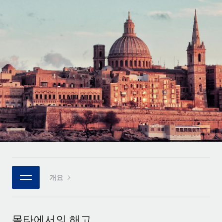
전 세계 계약자의 온보딩 및 관리
계약자 지급 계산기
로그인
Nederlands
글로벌 계약직을 위한 통화 옵션과 지급 소요 시간 확인
PEO
성장 단계
복잡한 고용 업무를 아웃소싱
Français
스타트업
REMOTE와 함께 배우기
성장하는 기업을 위한 민첩한 글로벌 HR 및 급여 솔루션
Deutsch
리서치 및 가이드
인프라
중견기업
Remote 통합
사례 연구
맞춤형 HR 솔루션으로 팀 확장
Español
HR을 워크플로에 매끄럽게 통합
HR 용어집
엔터프라이즈
Italiano
플랫폼
대기업을 위한 글로벌 HR
체크리스트 및 템플릿
팀을 위한 통합된 핵심 HR 기능
Português (Portugal)
직무 설명 라이브러리
연결
새로운
REMOTE 파트너 되기
日本語
MCP를 사용하여 모든 AI 도구를 Remote에 연결 가능
전략적 기술 파트너
웨비나
개요
통합
플랫폼에 글로벌 HR을 유연하게 통합
한국어
이벤트
핵심 비즈니스 도구로 프로세스를 간소화
파트너 되기
中文（简体）
뉴스룸
Remote와의 파트너십 기회 탐색
몰타에서의 해고