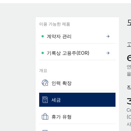
이용 가능한 제품
계약자 관리
기록상 고용주(EOR)
연
개요
을
인력 확장
세금
C
휴가 유형
(
사