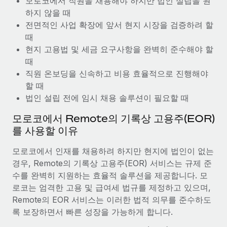
모로코에서 직원을 채용해야 하지만 법인 설립을 원
복리후생
블로그
급여 관리를 통해 국제 노동법...
하지 않을 때
손쉬운 직원 복리후생 관리
전면적인 사업 확장에 앞서 현지 시장을 검증하려 할
자세히 알아보기
Remote 제품 관련 소식: Gusto 및 Xero와의 통합과
때
Remote Contractor Management Plus
현지 고용법 및 세금 요구사항을 완벽히 준수해야 할
때
Remote의 사명은 모든 규모의 기업이 전 세계 어디서든 업무에 가
직원 온보딩을 신속하고 비용 효율적으로 진행해야
장 적합 사람을 찾아 채용 및 관리하고 급여를 지급하도록 돕는 것
할 때
입니다. 이를 위해 최근 몇 주 동안 새로운...
법인 설립 전에 임시 채용 솔루션이 필요할 때
자세히 알아보기
모로코에서 Remote의 기록상 고용주(EOR)
를 사용할 이유
Shootsta가 Remote를 통해 네 개의 시장에서 글로벌
채용을 확장한 방법
모로코에서 인재를 채용하려 하지만 현지에 법인이 없는
경우, Remote의 기록상 고용주(EOR) 서비스는 규제 준
비디오 콘텐츠를 활용한 마케팅이 계속해서 인기를 끌면서, 기업들
수를 완벽히 지원하는 효율적 솔루션을 제공합니다. 모
에게는 흥미롭고 전문적인 비디오 제작이 어느 때보다 중요해졌습
로코는 엄격한 고용 및 급여세 법규를 제정하고 있으며,
니다. 그러나 대부분의 회사들은 그렇게 높은 품질의...
Remote의 EOR 서비스는 이러한 법적 의무를 준수하도
자세히 알아보기
록 보장하면서 빠른 성장을 가능하게 합니다.