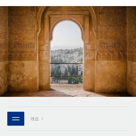
전 세계 계약자의 온보딩 및 관리
계약자 지급 계산기
로그인
Nederlands
글로벌 계약직을 위한 통화 옵션과 지급 소요 시간 확인
PEO
성장 단계
복잡한 고용 업무를 아웃소싱
Français
스타트업
REMOTE와 함께 배우기
성장하는 기업을 위한 민첩한 글로벌 HR 및 급여 솔루션
Deutsch
리서치 및 가이드
인프라
중견기업
Remote 통합
사례 연구
맞춤형 HR 솔루션으로 팀 확장
Español
HR을 워크플로에 매끄럽게 통합
HR 용어집
엔터프라이즈
Italiano
플랫폼
대기업을 위한 글로벌 HR
체크리스트 및 템플릿
팀을 위한 통합된 핵심 HR 기능
Português (Portugal)
직무 설명 라이브러리
연결
새로운
REMOTE 파트너 되기
日本語
MCP를 사용하여 모든 AI 도구를 Remote에 연결 가능
전략적 기술 파트너
웨비나
통합
플랫폼에 글로벌 HR을 유연하게 통합
한국어
이벤트
핵심 비즈니스 도구로 프로세스를 간소화
개요
파트너 되기
中文（简体）
뉴스룸
Remote와의 파트너십 기회 탐색