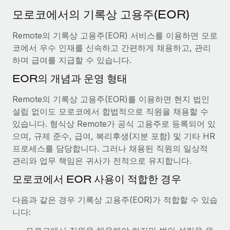
서비스
급여 및 인재 인사이트
Remote Build
곧 제공 예정
모로코에서의 기록상 고용주(EOR)
전문가 상담
통합 및 AI 자동화 컨설팅
인사이트 센터
Remote의 기록상 고용주(EOR) 서비스를 이용하면 모로
글로벌 인사 및 규정 준수 업무 처리에 전문가 지원 제공
코에서 우수 인재를 신속하고 간편하게 채용하고, 관리
지원받기
신원 조사
사례 연구
하며 급여를 지급할 수 있습니다.
채용 후보자 심사 프로세스 간소화
모든 리소스 보기
EOR의 개념과 운영 형태
AI 분야의 선구자인 Weaviate가 Remote와 협력하여
조직 규모를 120% 성장시킨 방법
Compliance Watchtower
Remote의 기록상 고용주(EOR)를 이용하면 현지 법인
규정 준수 관련 위험에 선제적으로 대응
블로그
Weaviate 한눈에 보기 Weaviate는 오픈 소스, AI 우선 인프라를
설립 없이도 모로코에서 합법적으로 직원을 채용할 수
구축합니다. 이 회사의 미션은 전 세계 개발자 및 운영자
글로벌 급여
있습니다. 형식상 Remote가 공식 고용주로 등록되어 있
기기 관리
(DevOps/MLOps)에게 AI 네이티브...
으며, 규제 준수, 급여, 복리후생(지분 포함) 및 기타 HR
전 세계 IT 장비 제공 및 추적 관리
EOR 및 PEO
프로세스를 담당합니다. 그러나 채용된 직원의 일상적
자세히 알아보기
관리와 업무 책임은 귀사가 전적으로 유지합니다.
법인 설립
계약자 관리
법인 설립을 빠르고 준법적으로 지원
모로코에서 EOR 사용이 적합한 경우
세금
계약직 관리와 급여 업무를 위해 Remote와 전략적 파
글로벌 인재 이동 및 전근
다음과 같은 경우 기록상 고용주(EOR)가 적합할 수 있습
트너십을 맺은 Reverse Tech
블로그 둘러보기
직원 해외 이전을 간편하게 처리
니다:
Reverse Tech 한눈에 보기 건강 및 웰니스 스타트업인 Reverse
Tech는 Remote와 파트너십을 맺고 글로벌 계약직 인력 및 미국