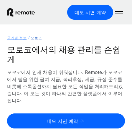
데모 시연 예약
홈
국가별 정보
모로코
제품
모로코에서의 채용 관리를 손쉽
게
솔루션
글로벌 고용
글로벌 급여
모로코에서 인재 채용이 쉬워집니다. Remote가 모로코
리소스
글로벌 서비스 제공
규정을 준수하며 급여 지급을 손쉽게 처리
에서 팀을 위한 급여 지급, 복리후생, 세금, 규정 준수를
국가별 정보
비롯해 스톡옵션까지 필요한 모든 작업을 처리해드리겠
요금
도구 및 계산기
기록상 고용주(EOR)
국가별 글로벌 채용 지원 알아보기
습니다. 이 모든 것이 하나의 간편한 플랫폼에서 이루어
법인 설립 비용 없이 전 세계로 사업을 확장
오분류 리스크 평가 도구
집니다.
미국 주별 정보
국가별 직원 오분류 리스크 확인
기록상 계약자
미국 모든 주 전역에서 채용 업무를 간소화
한국어
전 세계에서 규정을 준수하며 계약자 고용
직원 비용 계산기
데모 시연 예약
Remote와 다른 솔루션 비교
국가별 총 인건비 계산
계약자 관리
English
다른 업체들과 비교해보기