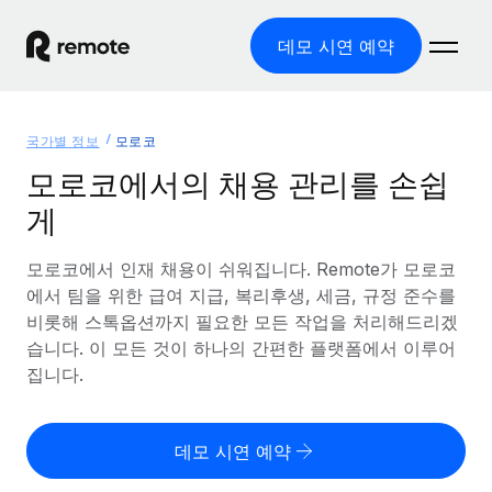
데모 시연 예약
홈
국가별 정보
모로코
제품
모로코에서의 채용 관리를 손쉽
게
솔루션
글로벌 고용
글로벌 급여
모로코에서 인재 채용이 쉬워집니다. Remote가 모로코
리소스
글로벌 서비스 제공
규정을 준수하며 급여 지급을 손쉽게 처리
에서 팀을 위한 급여 지급, 복리후생, 세금, 규정 준수를
국가별 정보
비롯해 스톡옵션까지 필요한 모든 작업을 처리해드리겠
요금
도구 및 계산기
기록상 고용주(EOR)
국가별 글로벌 채용 지원 알아보기
습니다. 이 모든 것이 하나의 간편한 플랫폼에서 이루어
법인 설립 비용 없이 전 세계로 사업을 확장
오분류 리스크 평가 도구
집니다.
미국 주별 정보
국가별 직원 오분류 리스크 확인
기록상 계약자
미국 모든 주 전역에서 채용 업무를 간소화
한국어
전 세계에서 규정을 준수하며 계약자 고용
직원 비용 계산기
데모 시연 예약
Remote와 다른 솔루션 비교
국가별 총 인건비 계산
계약자 관리
English
다른 업체들과 비교해보기