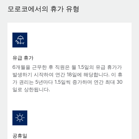
서비스
급여 및 인재 인사이트
Remote Build
곧 제공 예정
모로코에서의 휴가 유형
전문가 상담
통합 및 AI 자동화 컨설팅
인사이트 센터
글로벌 인사 및 규정 준수 업무 처리에 전문가 지원 제공
지원받기
신원 조사
사례 연구
채용 후보자 심사 프로세스 간소화
모든 리소스 보기
Compliance Watchtower
유급 휴가
규정 준수 관련 위험에 선제적으로 대응
블로그
6개월을 근무한 후 직원은 월 1.5일의 유급 휴가가
글로벌 급여
발생하기 시작하여 연간 18일에 해당합니다. 이 휴
기기 관리
가 권리는 5년마다 1.5일씩 증가하며 연간 최대 30
전 세계 IT 장비 제공 및 추적 관리
EOR 및 PEO
일로 상한됩니다.
법인 설립
계약자 관리
법인 설립을 빠르고 준법적으로 지원
세금
글로벌 인재 이동 및 전근
블로그 둘러보기
직원 해외 이전을 간편하게 처리
공휴일