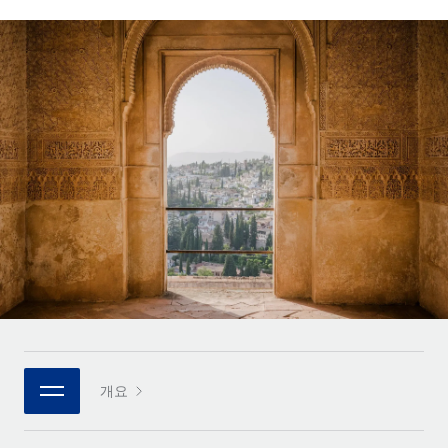
전 세계 계약자의 온보딩 및 관리
계약자 지급 계산기
로그인
Nederlands
글로벌 계약직을 위한 통화 옵션과 지급 소요 시간 확인
PEO
성장 단계
복잡한 고용 업무를 아웃소싱
Français
스타트업
REMOTE와 함께 배우기
성장하는 기업을 위한 민첩한 글로벌 HR 및 급여 솔루션
Deutsch
리서치 및 가이드
인프라
중견기업
Remote 통합
사례 연구
맞춤형 HR 솔루션으로 팀 확장
Español
HR을 워크플로에 매끄럽게 통합
HR 용어집
엔터프라이즈
Italiano
플랫폼
대기업을 위한 글로벌 HR
체크리스트 및 템플릿
팀을 위한 통합된 핵심 HR 기능
Português (Portugal)
직무 설명 라이브러리
연결
새로운
REMOTE 파트너 되기
日本語
MCP를 사용하여 모든 AI 도구를 Remote에 연결 가능
전략적 기술 파트너
웨비나
통합
플랫폼에 글로벌 HR을 유연하게 통합
한국어
이벤트
핵심 비즈니스 도구로 프로세스를 간소화
개요
파트너 되기
中文（简体）
뉴스룸
Remote와의 파트너십 기회 탐색