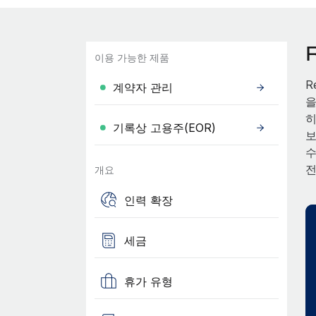
이용 가능한 제품
R
계약자 관리
을
히
기록상 고용주(EOR)
보
수
전
개요
인력 확장
세금
휴가 유형