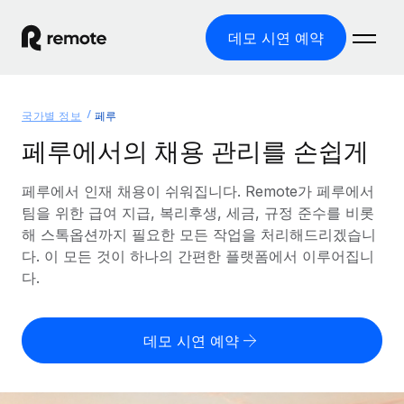
데모 시연 예약
홈
국가별 정보
페루
제품
페루에서의 채용 관리를 손쉽게
솔루션
글로벌 고용
페루에서 인재 채용이 쉬워집니다. Remote가 페루에서
팀을 위한 급여 지급, 복리후생, 세금, 규정 준수를 비롯
글로벌 급여
리소스
글로벌 서비스 제공
해 스톡옵션까지 필요한 모든 작업을 처리해드리겠습니
규정을 준수하며 급여 지급을 손쉽게 처리
다. 이 모든 것이 하나의 간편한 플랫폼에서 이루어집니
국가별 정보
요금
도구 및 계산기
기록상 고용주(EOR)
다.
국가별 글로벌 채용 지원 알아보기
법인 설립 비용 없이 전 세계로 사업을 확장
오분류 리스크 평가 도구
미국 주별 정보
국가별 직원 오분류 리스크 확인
기록상 계약자
미국 모든 주 전역에서 채용 업무를 간소화
데모 시연 예약
한국어
전 세계에서 규정을 준수하며 계약자 고용
직원 비용 계산기
Remote와 다른 솔루션 비교
국가별 총 인건비 계산
계약자 관리
English
다른 업체들과 비교해보기