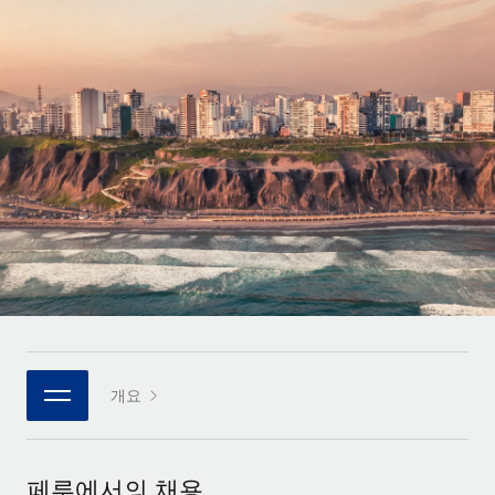
전 세계 계약자의 온보딩 및 관리
계약자 지급 계산기
로그인
Nederlands
글로벌 계약직을 위한 통화 옵션과 지급 소요 시간 확인
PEO
성장 단계
복잡한 고용 업무를 아웃소싱
Français
스타트업
REMOTE와 함께 배우기
성장하는 기업을 위한 민첩한 글로벌 HR 및 급여 솔루션
Deutsch
리서치 및 가이드
인프라
중견기업
Remote 통합
사례 연구
맞춤형 HR 솔루션으로 팀 확장
Español
HR을 워크플로에 매끄럽게 통합
HR 용어집
엔터프라이즈
Italiano
플랫폼
대기업을 위한 글로벌 HR
체크리스트 및 템플릿
팀을 위한 통합된 핵심 HR 기능
Português (Portugal)
직무 설명 라이브러리
연결
새로운
REMOTE 파트너 되기
日本語
MCP를 사용하여 모든 AI 도구를 Remote에 연결 가능
전략적 기술 파트너
웨비나
개요
통합
플랫폼에 글로벌 HR을 유연하게 통합
한국어
이벤트
핵심 비즈니스 도구로 프로세스를 간소화
파트너 되기
中文（简体）
뉴스룸
Remote와의 파트너십 기회 탐색
페루에서의 채용