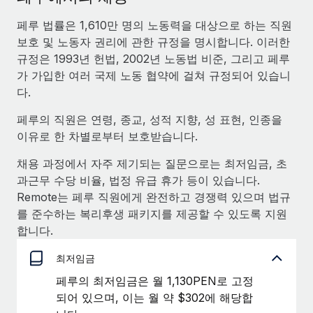
서비스
급여 및 인재 인사이트
Remote Build
곧 제공 예정
페루 법률은 1,610만 명의 노동력을 대상으로 하는 직원
전문가 상담
통합 및 AI 자동화 컨설팅
인사이트 센터
보호 및 노동자 권리에 관한 규정을 명시합니다. 이러한
글로벌 인사 및 규정 준수 업무 처리에 전문가 지원 제공
규정은 1993년 헌법, 2002년 노동법 비준, 그리고 페루
지원받기
가 가입한 여러 국제 노동 협약에 걸쳐 규정되어 있습니
신원 조사
사례 연구
다.
채용 후보자 심사 프로세스 간소화
모든 리소스 보기
페루의 직원은 연령, 종교, 성적 지향, 성 표현, 인종을
Compliance Watchtower
이유로 한 차별로부터 보호받습니다.
규정 준수 관련 위험에 선제적으로 대응
블로그
채용 과정에서 자주 제기되는 질문으로는 최저임금, 초
글로벌 급여
기기 관리
과근무 수당 비율, 법정 유급 휴가 등이 있습니다.
전 세계 IT 장비 제공 및 추적 관리
EOR 및 PEO
Remote는 페루 직원에게 완전하고 경쟁력 있으며 법규
를 준수하는 복리후생 패키지를 제공할 수 있도록 지원
법인 설립
계약자 관리
합니다.
법인 설립을 빠르고 준법적으로 지원
세금
최저임금
글로벌 인재 이동 및 전근
페루의 최저임금은 월 1,130PEN로 고정
블로그 둘러보기
직원 해외 이전을 간편하게 처리
되어 있으며, 이는 월 약 $302에 해당합