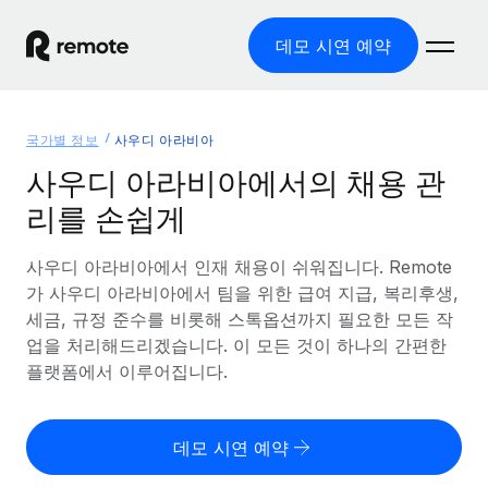
데모 시연 예약
홈
국가별 정보
사우디 아라비아
제품
사우디 아라비아에서의 채용 관
리를 손쉽게
솔루션
글로벌 고용
글로벌 급여
사우디 아라비아에서 인재 채용이 쉬워집니다. Remote
리소스
글로벌 서비스 제공
규정을 준수하며 급여 지급을 손쉽게 처리
가 사우디 아라비아에서 팀을 위한 급여 지급, 복리후생,
국가별 정보
세금, 규정 준수를 비롯해 스톡옵션까지 필요한 모든 작
요금
도구 및 계산기
기록상 고용주(EOR)
국가별 글로벌 채용 지원 알아보기
업을 처리해드리겠습니다. 이 모든 것이 하나의 간편한
법인 설립 비용 없이 전 세계로 사업을 확장
오분류 리스크 평가 도구
플랫폼에서 이루어집니다.
미국 주별 정보
국가별 직원 오분류 리스크 확인
기록상 계약자
미국 모든 주 전역에서 채용 업무를 간소화
한국어
전 세계에서 규정을 준수하며 계약자 고용
직원 비용 계산기
데모 시연 예약
Remote와 다른 솔루션 비교
국가별 총 인건비 계산
계약자 관리
English
다른 업체들과 비교해보기