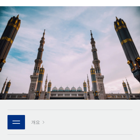
전 세계 계약자의 온보딩 및 관리
계약자 지급 계산기
로그인
Nederlands
글로벌 계약직을 위한 통화 옵션과 지급 소요 시간 확인
PEO
성장 단계
복잡한 고용 업무를 아웃소싱
Français
스타트업
REMOTE와 함께 배우기
성장하는 기업을 위한 민첩한 글로벌 HR 및 급여 솔루션
Deutsch
리서치 및 가이드
인프라
중견기업
Remote 통합
사례 연구
맞춤형 HR 솔루션으로 팀 확장
Español
HR을 워크플로에 매끄럽게 통합
HR 용어집
엔터프라이즈
Italiano
플랫폼
대기업을 위한 글로벌 HR
체크리스트 및 템플릿
팀을 위한 통합된 핵심 HR 기능
Português (Portugal)
직무 설명 라이브러리
연결
새로운
REMOTE 파트너 되기
日本語
MCP를 사용하여 모든 AI 도구를 Remote에 연결 가능
전략적 기술 파트너
웨비나
통합
플랫폼에 글로벌 HR을 유연하게 통합
한국어
이벤트
핵심 비즈니스 도구로 프로세스를 간소화
개요
파트너 되기
中文（简体）
뉴스룸
Remote와의 파트너십 기회 탐색