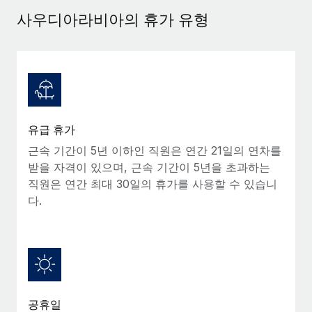
서비스
급여 및 인재 인사이트
Remote Build
곧 제공 예정
사우디아라비아의 휴가 유형
전문가 상담
통합 및 AI 자동화 컨설팅
인사이트 센터
글로벌 인사 및 규정 준수 업무 처리에 전문가 지원 제공
지원받기
신원 조사
사례 연구
채용 후보자 심사 프로세스 간소화
모든 리소스 보기
Compliance Watchtower
유급 휴가
규정 준수 관련 위험에 선제적으로 대응
블로그
근속 기간이 5년 이하인 직원은 연간 21일의 연차를
글로벌 급여
받을 자격이 있으며, 근속 기간이 5년을 초과하는
기기 관리
직원은 연간 최대 30일의 휴가를 사용할 수 있습니
전 세계 IT 장비 제공 및 추적 관리
EOR 및 PEO
다.
법인 설립
계약자 관리
법인 설립을 빠르고 준법적으로 지원
세금
글로벌 인재 이동 및 전근
블로그 둘러보기
직원 해외 이전을 간편하게 처리
공휴일