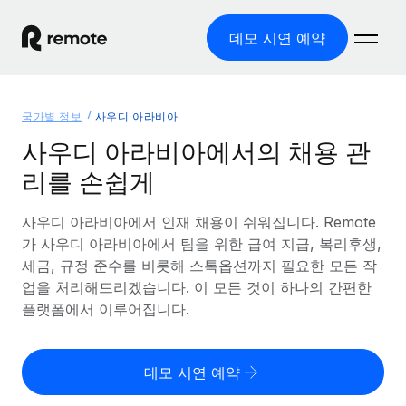
데모 시연 예약
홈
국가별 정보
사우디 아라비아
제품
사우디 아라비아에서의 채용 관
리를 손쉽게
솔루션
글로벌 고용
글로벌 급여
사우디 아라비아에서 인재 채용이 쉬워집니다. Remote
리소스
글로벌 서비스 제공
규정을 준수하며 급여 지급을 손쉽게 처리
가 사우디 아라비아에서 팀을 위한 급여 지급, 복리후생,
국가별 정보
세금, 규정 준수를 비롯해 스톡옵션까지 필요한 모든 작
요금
도구 및 계산기
기록상 고용주(EOR)
국가별 글로벌 채용 지원 알아보기
업을 처리해드리겠습니다. 이 모든 것이 하나의 간편한
법인 설립 비용 없이 전 세계로 사업을 확장
오분류 리스크 평가 도구
플랫폼에서 이루어집니다.
미국 주별 정보
국가별 직원 오분류 리스크 확인
기록상 계약자
미국 모든 주 전역에서 채용 업무를 간소화
한국어
전 세계에서 규정을 준수하며 계약자 고용
직원 비용 계산기
데모 시연 예약
Remote와 다른 솔루션 비교
국가별 총 인건비 계산
계약자 관리
English
다른 업체들과 비교해보기