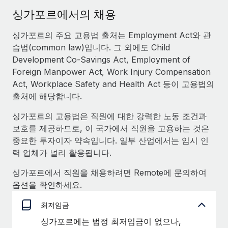
서비스
급여 및 인재 인사이트
Remote Build
곧 제공 예정
싱가포르에서의 채용
전문가 상담
통합 및 AI 자동화 컨설팅
인사이트 센터
싱가포르의 주요 고용법 출처는 Employment Act와 관
글로벌 인사 및 규정 준수 업무 처리에 전문가 지원 제공
습법(common law)입니다. 그 외에도 Child
지원받기
신원 조사
사례 연구
Development Co-Savings Act, Employment of
채용 후보자 심사 프로세스 간소화
Foreign Manpower Act, Work Injury Compensation
모든 리소스 보기
Act, Workplace Safety and Health Act 등이 고용법의
Compliance Watchtower
출처에 해당합니다.
규정 준수 관련 위험에 선제적으로 대응
블로그
싱가포르의 고용법은 직원에 대한 강력한 노동 조건과
글로벌 급여
기기 관리
보호를 제공하므로, 이 국가에서 직원을 고용하는 것은
전 세계 IT 장비 제공 및 추적 관리
중요한 투자이자 약속입니다. 일부 산업에서는 임시 인
EOR 및 PEO
력 업체가 널리 활용됩니다.
법인 설립
계약자 관리
싱가포르에서 직원을 채용하려면 Remote에 문의하여
법인 설립을 빠르고 준법적으로 지원
세금
옵션을 확인하세요.
글로벌 인재 이동 및 전근
블로그 둘러보기
최저임금
직원 해외 이전을 간편하게 처리
싱가포르에는 법정 최저임금이 없으나,