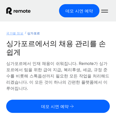
데모 시연 예약
홈
국가별 정보
싱가포르
제품
싱가포르에서의 채용 관리를 손
쉽게
솔루션
글로벌 고용
글로벌 급여
싱가포르에서 인재 채용이 쉬워집니다. Remote가 싱가
리소스
글로벌 서비스 제공
규정을 준수하며 급여 지급을 손쉽게 처리
포르에서 팀을 위한 급여 지급, 복리후생, 세금, 규정 준
국가별 정보
수를 비롯해 스톡옵션까지 필요한 모든 작업을 처리해드
요금
도구 및 계산기
기록상 고용주(EOR)
국가별 글로벌 채용 지원 알아보기
리겠습니다. 이 모든 것이 하나의 간편한 플랫폼에서 이
법인 설립 비용 없이 전 세계로 사업을 확장
오분류 리스크 평가 도구
루어집니다.
미국 주별 정보
국가별 직원 오분류 리스크 확인
기록상 계약자
미국 모든 주 전역에서 채용 업무를 간소화
한국어
전 세계에서 규정을 준수하며 계약자 고용
직원 비용 계산기
데모 시연 예약
Remote와 다른 솔루션 비교
국가별 총 인건비 계산
계약자 관리
English
다른 업체들과 비교해보기