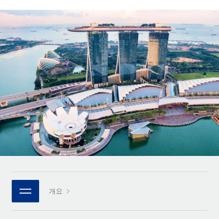
전 세계 계약자의 온보딩 및 관리
계약자 지급 계산기
로그인
Nederlands
글로벌 계약직을 위한 통화 옵션과 지급 소요 시간 확인
PEO
성장 단계
복잡한 고용 업무를 아웃소싱
Français
스타트업
REMOTE와 함께 배우기
성장하는 기업을 위한 민첩한 글로벌 HR 및 급여 솔루션
Deutsch
리서치 및 가이드
인프라
중견기업
Remote 통합
사례 연구
맞춤형 HR 솔루션으로 팀 확장
Español
HR을 워크플로에 매끄럽게 통합
HR 용어집
엔터프라이즈
Italiano
플랫폼
대기업을 위한 글로벌 HR
체크리스트 및 템플릿
팀을 위한 통합된 핵심 HR 기능
Português (Portugal)
직무 설명 라이브러리
연결
새로운
REMOTE 파트너 되기
日本語
MCP를 사용하여 모든 AI 도구를 Remote에 연결 가능
전략적 기술 파트너
웨비나
통합
플랫폼에 글로벌 HR을 유연하게 통합
한국어
이벤트
핵심 비즈니스 도구로 프로세스를 간소화
개요
파트너 되기
中文（简体）
뉴스룸
Remote와의 파트너십 기회 탐색