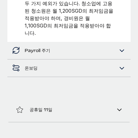
복리후생
두 가지 예외가 있습니다. 청소업에 고용
블로그
손쉬운 직원 복리후생 관리
된 청소원은 월 1,200SGD의 최저임금을
적용받아야 하며, 경비원은 월
Remote 제품 관련 소식: Gusto 및 Xero와의 통합과
1,100SGD의 최저임금을 적용받아야 합
Remote Contractor Management Plus
니다.
Remote의 사명은 모든 규모의 기업이 전 세계 어디서든 업무에 가
장 적합 사람을 찾아 채용 및 관리하고 급여를 지급하도록 돕는 것
Payroll 주기
입니다. 이를 위해 최근 몇 주 동안 새로운...
자세히 알아보기
온보딩
Shootsta가 Remote를 통해 네 개의 시장에서 글로벌
채용을 확장한 방법
비디오 콘텐츠를 활용한 마케팅이 계속해서 인기를 끌면서, 기업들
에게는 흥미롭고 전문적인 비디오 제작이 어느 때보다 중요해졌습
공휴일 11일
니다. 그러나 대부분의 회사들은 그렇게 높은 품질의...
자세히 알아보기