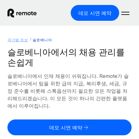
데모 시연 예약
홈
국가별 정보
슬로베니아
제품
슬로베니아에서의 채용 관리를
손쉽게
솔루션
글로벌 고용
글로벌 급여
슬로베니아에서 인재 채용이 쉬워집니다. Remote가 슬
리소스
글로벌 서비스 제공
규정을 준수하며 급여 지급을 손쉽게 처리
로베니아에서 팀을 위한 급여 지급, 복리후생, 세금, 규
국가별 정보
정 준수를 비롯해 스톡옵션까지 필요한 모든 작업을 처
요금
도구 및 계산기
기록상 고용주(EOR)
국가별 글로벌 채용 지원 알아보기
리해드리겠습니다. 이 모든 것이 하나의 간편한 플랫폼
법인 설립 비용 없이 전 세계로 사업을 확장
오분류 리스크 평가 도구
에서 이루어집니다.
미국 주별 정보
국가별 직원 오분류 리스크 확인
기록상 계약자
미국 모든 주 전역에서 채용 업무를 간소화
한국어
전 세계에서 규정을 준수하며 계약자 고용
직원 비용 계산기
데모 시연 예약
Remote와 다른 솔루션 비교
국가별 총 인건비 계산
계약자 관리
English
다른 업체들과 비교해보기