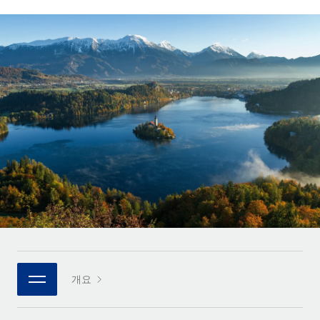
전 세계 계약자의 온보딩 및 관리
계약자 지급 계산기
로그인
Nederlands
글로벌 계약직을 위한 통화 옵션과 지급 소요 시간 확인
PEO
성장 단계
복잡한 고용 업무를 아웃소싱
Français
스타트업
REMOTE와 함께 배우기
성장하는 기업을 위한 민첩한 글로벌 HR 및 급여 솔루션
Deutsch
리서치 및 가이드
인프라
중견기업
Remote 통합
사례 연구
맞춤형 HR 솔루션으로 팀 확장
Español
HR을 워크플로에 매끄럽게 통합
HR 용어집
엔터프라이즈
Italiano
플랫폼
대기업을 위한 글로벌 HR
체크리스트 및 템플릿
팀을 위한 통합된 핵심 HR 기능
Português (Portugal)
직무 설명 라이브러리
연결
새로운
REMOTE 파트너 되기
日本語
MCP를 사용하여 모든 AI 도구를 Remote에 연결 가능
전략적 기술 파트너
웨비나
통합
플랫폼에 글로벌 HR을 유연하게 통합
한국어
이벤트
핵심 비즈니스 도구로 프로세스를 간소화
개요
파트너 되기
中文（简体）
뉴스룸
Remote와의 파트너십 기회 탐색