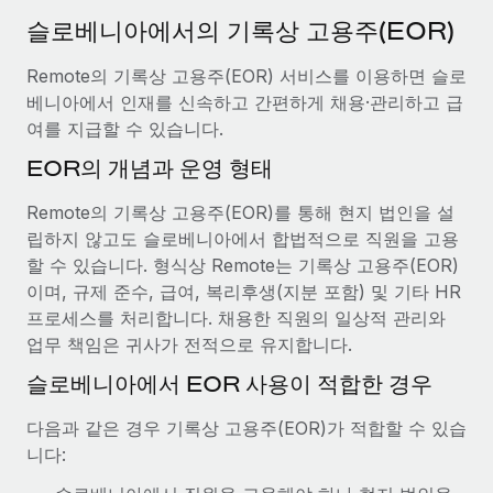
서비스
급여 및 인재 인사이트
Remote Build
곧 제공 예정
슬로베니아에서의 기록상 고용주(EOR)
전문가 상담
통합 및 AI 자동화 컨설팅
인사이트 센터
Remote의 기록상 고용주(EOR) 서비스를 이용하면 슬로
글로벌 인사 및 규정 준수 업무 처리에 전문가 지원 제공
베니아에서 인재를 신속하고 간편하게 채용·관리하고 급
지원받기
신원 조사
사례 연구
여를 지급할 수 있습니다.
채용 후보자 심사 프로세스 간소화
모든 리소스 보기
EOR의 개념과 운영 형태
AI 분야의 선구자인 Weaviate가 Remote와 협력하여
조직 규모를 120% 성장시킨 방법
Compliance Watchtower
Remote의 기록상 고용주(EOR)를 통해 현지 법인을 설
규정 준수 관련 위험에 선제적으로 대응
블로그
Weaviate 한눈에 보기 Weaviate는 오픈 소스, AI 우선 인프라를
립하지 않고도 슬로베니아에서 합법적으로 직원을 고용
구축합니다. 이 회사의 미션은 전 세계 개발자 및 운영자
글로벌 급여
할 수 있습니다. 형식상 Remote는 기록상 고용주(EOR)
기기 관리
(DevOps/MLOps)에게 AI 네이티브...
이며, 규제 준수, 급여, 복리후생(지분 포함) 및 기타 HR
전 세계 IT 장비 제공 및 추적 관리
EOR 및 PEO
프로세스를 처리합니다. 채용한 직원의 일상적 관리와
자세히 알아보기
업무 책임은 귀사가 전적으로 유지합니다.
법인 설립
계약자 관리
법인 설립을 빠르고 준법적으로 지원
슬로베니아에서 EOR 사용이 적합한 경우
세금
계약직 관리와 급여 업무를 위해 Remote와 전략적 파
글로벌 인재 이동 및 전근
다음과 같은 경우 기록상 고용주(EOR)가 적합할 수 있습
트너십을 맺은 Reverse Tech
블로그 둘러보기
직원 해외 이전을 간편하게 처리
니다:
Reverse Tech 한눈에 보기 건강 및 웰니스 스타트업인 Reverse
Tech는 Remote와 파트너십을 맺고 글로벌 계약직 인력 및 미국