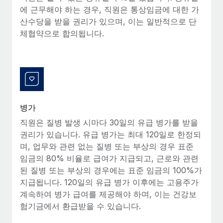
복리후생
에 근무해야 하는 경우, 직원은 통상임금에 대한 가
블로그
손쉬운 직원 복리후생 관리
산수당을 받을 권리가 있으며, 이는 일반적으로 단
체협약으로 합의됩니다.
Remote 제품 관련 소식: Gusto 및 Xero와의 통합과
Remote Contractor Management Plus
Remote의 사명은 모든 규모의 기업이 전 세계 어디서든 업무에 가
장 적합 사람을 찾아 채용 및 관리하고 급여를 지급하도록 돕는 것
입니다. 이를 위해 최근 몇 주 동안 새로운...
자세히 알아보기
병가
직원은 질병 발생 시마다 30일의 유급 병가를 받을
권리가 있습니다. 유급 병가는 최대 120일로 한정되
Shootsta가 Remote를 통해 네 개의 시장에서 글로벌
며, 업무와 관련 없는 질병 또는 부상의 경우 표준
채용을 확장한 방법
임금의 80% 비율로 급여가 지급되고, 근로와 관련
비디오 콘텐츠를 활용한 마케팅이 계속해서 인기를 끌면서, 기업들
된 질병 또는 부상의 경우에는 표준 임금의 100%가
에게는 흥미롭고 전문적인 비디오 제작이 어느 때보다 중요해졌습
지급됩니다. 120일의 유급 병가 이후에는 고용주가
니다. 그러나 대부분의 회사들은 그렇게 높은 품질의...
계속하여 병가 급여를 제공해야 하며, 이는 건강보
험기금에서 환급받을 수 있습니다.
자세히 알아보기