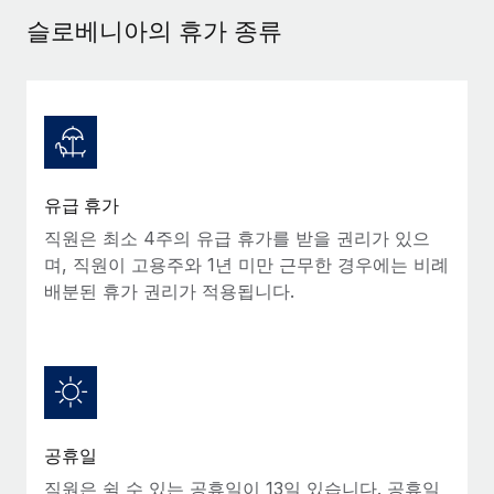
서비스
급여 및 인재 인사이트
Remote Build
곧 제공 예정
슬로베니아의 휴가 종류
전문가 상담
통합 및 AI 자동화 컨설팅
인사이트 센터
글로벌 인사 및 규정 준수 업무 처리에 전문가 지원 제공
지원받기
신원 조사
사례 연구
채용 후보자 심사 프로세스 간소화
모든 리소스 보기
Compliance Watchtower
유급 휴가
규정 준수 관련 위험에 선제적으로 대응
블로그
직원은 최소 4주의 유급 휴가를 받을 권리가 있으
글로벌 급여
며, 직원이 고용주와 1년 미만 근무한 경우에는 비례
기기 관리
배분된 휴가 권리가 적용됩니다.
전 세계 IT 장비 제공 및 추적 관리
EOR 및 PEO
법인 설립
계약자 관리
법인 설립을 빠르고 준법적으로 지원
세금
글로벌 인재 이동 및 전근
블로그 둘러보기
직원 해외 이전을 간편하게 처리
공휴일
직원은 쉴 수 있는 공휴일이 13일 있습니다. 공휴일