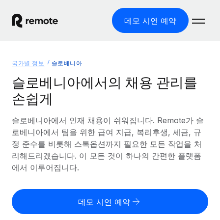
데모 시연 예약
홈
국가별 정보
슬로베니아
제품
슬로베니아에서의 채용 관리를
손쉽게
솔루션
글로벌 고용
글로벌 급여
슬로베니아에서 인재 채용이 쉬워집니다. Remote가 슬
리소스
글로벌 서비스 제공
규정을 준수하며 급여 지급을 손쉽게 처리
로베니아에서 팀을 위한 급여 지급, 복리후생, 세금, 규
국가별 정보
정 준수를 비롯해 스톡옵션까지 필요한 모든 작업을 처
요금
도구 및 계산기
기록상 고용주(EOR)
국가별 글로벌 채용 지원 알아보기
리해드리겠습니다. 이 모든 것이 하나의 간편한 플랫폼
법인 설립 비용 없이 전 세계로 사업을 확장
오분류 리스크 평가 도구
에서 이루어집니다.
미국 주별 정보
국가별 직원 오분류 리스크 확인
기록상 계약자
미국 모든 주 전역에서 채용 업무를 간소화
한국어
전 세계에서 규정을 준수하며 계약자 고용
직원 비용 계산기
데모 시연 예약
Remote와 다른 솔루션 비교
국가별 총 인건비 계산
계약자 관리
English
다른 업체들과 비교해보기