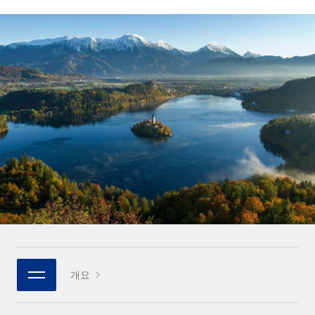
전 세계 계약자의 온보딩 및 관리
계약자 지급 계산기
로그인
Nederlands
글로벌 계약직을 위한 통화 옵션과 지급 소요 시간 확인
PEO
성장 단계
복잡한 고용 업무를 아웃소싱
Français
스타트업
REMOTE와 함께 배우기
성장하는 기업을 위한 민첩한 글로벌 HR 및 급여 솔루션
Deutsch
리서치 및 가이드
인프라
중견기업
Remote 통합
사례 연구
맞춤형 HR 솔루션으로 팀 확장
Español
HR을 워크플로에 매끄럽게 통합
HR 용어집
엔터프라이즈
Italiano
플랫폼
대기업을 위한 글로벌 HR
체크리스트 및 템플릿
팀을 위한 통합된 핵심 HR 기능
Português (Portugal)
직무 설명 라이브러리
연결
새로운
REMOTE 파트너 되기
日本語
MCP를 사용하여 모든 AI 도구를 Remote에 연결 가능
전략적 기술 파트너
웨비나
통합
플랫폼에 글로벌 HR을 유연하게 통합
한국어
이벤트
핵심 비즈니스 도구로 프로세스를 간소화
개요
파트너 되기
中文（简体）
뉴스룸
Remote와의 파트너십 기회 탐색