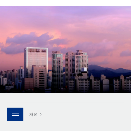
전 세계 계약자의 온보딩 및 관리
계약자 지급 계산기
로그인
Nederlands
글로벌 계약직을 위한 통화 옵션과 지급 소요 시간 확인
PEO
성장 단계
복잡한 고용 업무를 아웃소싱
Français
스타트업
REMOTE와 함께 배우기
성장하는 기업을 위한 민첩한 글로벌 HR 및 급여 솔루션
Deutsch
리서치 및 가이드
인프라
중견기업
Remote 통합
사례 연구
맞춤형 HR 솔루션으로 팀 확장
Español
HR을 워크플로에 매끄럽게 통합
HR 용어집
엔터프라이즈
Italiano
플랫폼
대기업을 위한 글로벌 HR
체크리스트 및 템플릿
팀을 위한 통합된 핵심 HR 기능
Português (Portugal)
직무 설명 라이브러리
연결
새로운
REMOTE 파트너 되기
日本語
MCP를 사용하여 모든 AI 도구를 Remote에 연결 가능
전략적 기술 파트너
웨비나
통합
플랫폼에 글로벌 HR을 유연하게 통합
한국어
이벤트
핵심 비즈니스 도구로 프로세스를 간소화
개요
파트너 되기
中文（简体）
뉴스룸
Remote와의 파트너십 기회 탐색