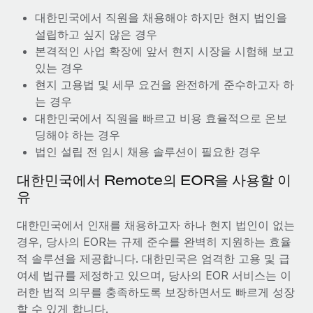
복리후생
블로그
대한민국에서 직원을 채용해야 하지만 현지 법인을
손쉬운 직원 복리후생 관리
설립하고 싶지 않은 경우
Remote 제품 관련 소식: Gusto 및 Xero와의 통합과
본격적인 사업 확장에 앞서 현지 시장을 시험해 보고
Remote Contractor Management Plus
있는 경우
현지 고용법 및 세무 요건을 완전하게 준수하고자 하
Remote의 사명은 모든 규모의 기업이 전 세계 어디서든 업무에 가
는 경우
장 적합 사람을 찾아 채용 및 관리하고 급여를 지급하도록 돕는 것
대한민국에서 직원을 빠르고 비용 효율적으로 온보
입니다. 이를 위해 최근 몇 주 동안 새로운...
딩해야 하는 경우
자세히 알아보기
법인 설립 전 임시 채용 솔루션이 필요한 경우
대한민국에서 Remote의 EOR을 사용할 이
Shootsta가 Remote를 통해 네 개의 시장에서 글로벌
유
채용을 확장한 방법
대한민국에서 인재를 채용하고자 하나 현지 법인이 없는
비디오 콘텐츠를 활용한 마케팅이 계속해서 인기를 끌면서, 기업들
경우, 당사의 EOR는 규제 준수를 완벽히 지원하는 효율
에게는 흥미롭고 전문적인 비디오 제작이 어느 때보다 중요해졌습
적 솔루션을 제공합니다. 대한민국은 엄격한 고용 및 급
니다. 그러나 대부분의 회사들은 그렇게 높은 품질의...
여세 법규를 제정하고 있으며, 당사의 EOR 서비스는 이
자세히 알아보기
러한 법적 의무를 충족하도록 보장하면서도 빠르게 성장
할 수 있게 합니다.