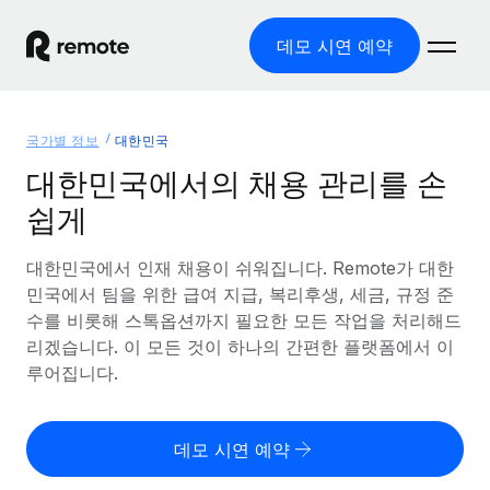
데모 시연 예약
홈
국가별 정보
대한민국
제품
대한민국에서의 채용 관리를 손
쉽게
솔루션
글로벌 고용
글로벌 급여
대한민국에서 인재 채용이 쉬워집니다. Remote가 대한
리소스
글로벌 서비스 제공
규정을 준수하며 급여 지급을 손쉽게 처리
민국에서 팀을 위한 급여 지급, 복리후생, 세금, 규정 준
국가별 정보
수를 비롯해 스톡옵션까지 필요한 모든 작업을 처리해드
요금
도구 및 계산기
기록상 고용주(EOR)
국가별 글로벌 채용 지원 알아보기
리겠습니다. 이 모든 것이 하나의 간편한 플랫폼에서 이
법인 설립 비용 없이 전 세계로 사업을 확장
오분류 리스크 평가 도구
루어집니다.
미국 주별 정보
국가별 직원 오분류 리스크 확인
기록상 계약자
미국 모든 주 전역에서 채용 업무를 간소화
한국어
전 세계에서 규정을 준수하며 계약자 고용
직원 비용 계산기
데모 시연 예약
Remote와 다른 솔루션 비교
국가별 총 인건비 계산
계약자 관리
English
다른 업체들과 비교해보기