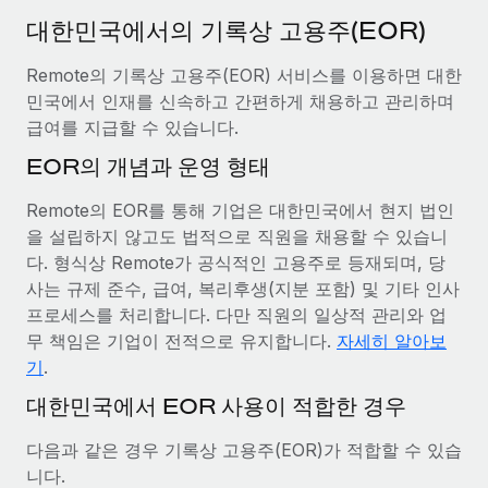
서비스
급여 및 인재 인사이트
Remote Build
곧 제공 예정
대한민국에서의 기록상 고용주(EOR)
전문가 상담
통합 및 AI 자동화 컨설팅
인사이트 센터
Remote의 기록상 고용주(EOR) 서비스를 이용하면 대한
글로벌 인사 및 규정 준수 업무 처리에 전문가 지원 제공
민국에서 인재를 신속하고 간편하게 채용하고 관리하며
지원받기
신원 조사
사례 연구
급여를 지급할 수 있습니다.
채용 후보자 심사 프로세스 간소화
모든 리소스 보기
EOR의 개념과 운영 형태
Compliance Watchtower
Remote의 EOR를 통해 기업은 대한민국에서 현지 법인
규정 준수 관련 위험에 선제적으로 대응
블로그
을 설립하지 않고도 법적으로 직원을 채용할 수 있습니
글로벌 급여
다. 형식상 Remote가 공식적인 고용주로 등재되며, 당
기기 관리
사는 규제 준수, 급여, 복리후생(지분 포함) 및 기타 인사
전 세계 IT 장비 제공 및 추적 관리
EOR 및 PEO
프로세스를 처리합니다. 다만 직원의 일상적 관리와 업
무 책임은 기업이 전적으로 유지합니다.
자세히 알아보
법인 설립
계약자 관리
기
.
법인 설립을 빠르고 준법적으로 지원
세금
대한민국에서 EOR 사용이 적합한 경우
글로벌 인재 이동 및 전근
블로그 둘러보기
직원 해외 이전을 간편하게 처리
다음과 같은 경우 기록상 고용주(EOR)가 적합할 수 있습
니다.