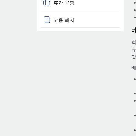
휴가 유형
고용 해지
회
규
있
베