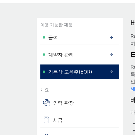
이용 가능한 제품
R
급여
며
계약자 관리
R
기록상 고용주(EOR)
록
인
세
개요
인력 확장
다
세금