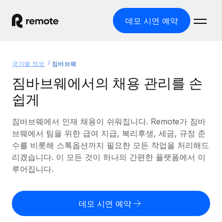
데모 시연 예약
홈
국가별 정보
짐바브웨
제품
짐바브웨에서의 채용 관리를 손
쉽게
솔루션
글로벌 고용
글로벌 급여
짐바브웨에서 인재 채용이 쉬워집니다. Remote가 짐바
리소스
글로벌 서비스 제공
규정을 준수하며 급여 지급을 손쉽게 처리
브웨에서 팀을 위한 급여 지급, 복리후생, 세금, 규정 준
국가별 정보
수를 비롯해 스톡옵션까지 필요한 모든 작업을 처리해드
요금
도구 및 계산기
기록상 고용주(EOR)
국가별 글로벌 채용 지원 알아보기
리겠습니다. 이 모든 것이 하나의 간편한 플랫폼에서 이
법인 설립 비용 없이 전 세계로 사업을 확장
오분류 리스크 평가 도구
루어집니다.
미국 주별 정보
국가별 직원 오분류 리스크 확인
기록상 계약자
미국 모든 주 전역에서 채용 업무를 간소화
한국어
전 세계에서 규정을 준수하며 계약자 고용
직원 비용 계산기
데모 시연 예약
Remote와 다른 솔루션 비교
국가별 총 인건비 계산
계약자 관리
English
다른 업체들과 비교해보기