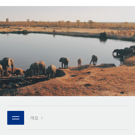
전 세계 계약자의 온보딩 및 관리
계약자 지급 계산기
로그인
Nederlands
글로벌 계약직을 위한 통화 옵션과 지급 소요 시간 확인
PEO
성장 단계
복잡한 고용 업무를 아웃소싱
Français
스타트업
REMOTE와 함께 배우기
성장하는 기업을 위한 민첩한 글로벌 HR 및 급여 솔루션
Deutsch
리서치 및 가이드
인프라
중견기업
Remote 통합
사례 연구
맞춤형 HR 솔루션으로 팀 확장
Español
HR을 워크플로에 매끄럽게 통합
HR 용어집
엔터프라이즈
Italiano
플랫폼
대기업을 위한 글로벌 HR
체크리스트 및 템플릿
팀을 위한 통합된 핵심 HR 기능
Português (Portugal)
직무 설명 라이브러리
연결
새로운
REMOTE 파트너 되기
日本語
MCP를 사용하여 모든 AI 도구를 Remote에 연결 가능
전략적 기술 파트너
웨비나
통합
플랫폼에 글로벌 HR을 유연하게 통합
한국어
이벤트
핵심 비즈니스 도구로 프로세스를 간소화
개요
파트너 되기
中文（简体）
뉴스룸
Remote와의 파트너십 기회 탐색