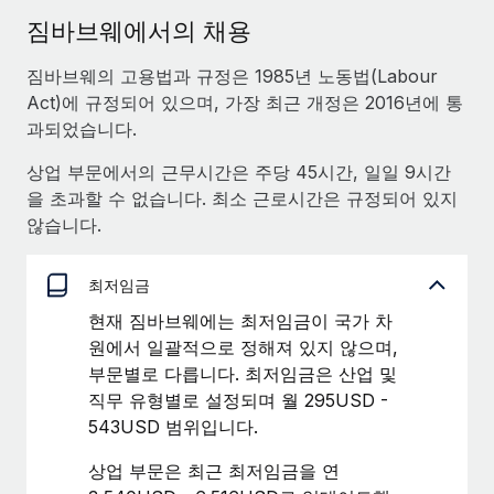
서비스
급여 및 인재 인사이트
Remote Build
곧 제공 예정
짐바브웨에서의 채용
전문가 상담
통합 및 AI 자동화 컨설팅
인사이트 센터
짐바브웨의 고용법과 규정은 1985년 노동법(Labour
글로벌 인사 및 규정 준수 업무 처리에 전문가 지원 제공
Act)에 규정되어 있으며, 가장 최근 개정은 2016년에 통
지원받기
신원 조사
사례 연구
과되었습니다.
채용 후보자 심사 프로세스 간소화
모든 리소스 보기
상업 부문에서의 근무시간은 주당 45시간, 일일 9시간
을 초과할 수 없습니다. 최소 근로시간은 규정되어 있지
Compliance Watchtower
않습니다.
규정 준수 관련 위험에 선제적으로 대응
블로그
글로벌 급여
기기 관리
최저임금
전 세계 IT 장비 제공 및 추적 관리
EOR 및 PEO
현재 짐바브웨에는 최저임금이 국가 차
원에서 일괄적으로 정해져 있지 않으며,
법인 설립
계약자 관리
부문별로 다릅니다. 최저임금은 산업 및
법인 설립을 빠르고 준법적으로 지원
세금
직무 유형별로 설정되며 월 295USD -
글로벌 인재 이동 및 전근
543USD 범위입니다.
블로그 둘러보기
직원 해외 이전을 간편하게 처리
상업 부문은 최근 최저임금을 연