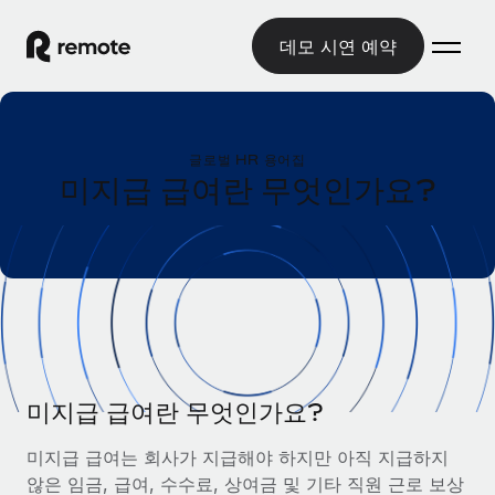
데모 시연 예약
홈
글로벌 HR 용어집
제품
미지급 급여란 무엇인가요?
솔루션
글로벌 고용
글로벌 급여
리소스
글로벌 서비스 제공
규정을 준수하며 급여 지급을 손쉽게 처리
국가별 정보
요금
도구 및 계산기
기록상 고용주(EOR)
국가별 글로벌 채용 지원 알아보기
법인 설립 비용 없이 전 세계로 사업을 확장
오분류 리스크 평가 도구
미국 주별 정보
국가별 직원 오분류 리스크 확인
기록상 계약자
미지급 급여란 무엇인가요?
미국 모든 주 전역에서 채용 업무를 간소화
한국어
전 세계에서 규정을 준수하며 계약자 고용
직원 비용 계산기
미지급 급여는 회사가 지급해야 하지만 아직 지급하지
Remote와 다른 솔루션 비교
국가별 총 인건비 계산
계약자 관리
않은 임금, 급여, 수수료, 상여금 및 기타 직원 근로 보상
English
다른 업체들과 비교해보기