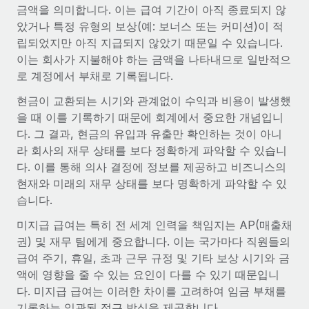
전 세계 계약자의 온보딩 및 관리
금액을 의미합니다. 이는 급여 기간이 아직 종료되지 않
계약자 지급 계산기
로그인
았거나 특정 유형의 보상(예: 보너스 또는 커미션)이 적
Nederlands
글로벌 계약직을 위한 통화 옵션과 지급 소요 시간 확인
PEO
성장 단계
립되었지만 아직 지급되지 않았기 때문일 수 있습니다.
복잡한 고용 업무를 아웃소싱
이는 회사가 지불해야 하는 금액을 나타내므로 일반적으
Français
스타트업
REMOTE와 함께 배우기
로 계정에서 부채로 기록됩니다.
성장하는 기업을 위한 민첩한 글로벌 HR 및 급여 솔루션
Deutsch
리서치 및 가이드
인프라
현금이 교환되는 시기와 관계없이 수익과 비용이 발생했
중견기업
을 때 이를 기록하기 때문에 회계에서 중요한 개념입니
Remote 통합
사례 연구
맞춤형 HR 솔루션으로 팀 확장
Español
다. 그 결과, 현금의 유입과 유출만 확인하는 것이 아니
HR을 워크플로에 매끄럽게 통합
라 회사의 재무 상태를 보다 정확하게 파악할 수 있습니
HR 용어집
엔터프라이즈
Italiano
플랫폼
다. 이를 통해 의사 결정에 정보를 제공하고 비즈니스의
대기업을 위한 글로벌 HR
체크리스트 및 템플릿
팀을 위한 통합된 핵심 HR 기능
현재와 미래의 재무 상태를 보다 명확하게 파악할 수 있
Português (Portugal)
습니다.
직무 설명 라이브러리
연결
새로운
REMOTE 파트너 되기
미지급 급여는 특히 전 세계 인력을 책임지는 AP(매출채
日本語
MCP를 사용하여 모든 AI 도구를 Remote에 연결 가능
전략적 기술 파트너
웨비나
권) 및 재무 팀에게 중요합니다. 이는 국가마다 직원들의
통합
플랫폼에 글로벌 HR을 유연하게 통합
급여 주기, 휴일, 초과 근무 규정 및 기타 보상 시기와 금
한국어
이벤트
핵심 비즈니스 도구로 프로세스를 간소화
액에 영향을 줄 수 있는 요인이 다를 수 있기 때문입니
파트너 되기
다. 미지급 급여는 이러한 차이를 고려하여 임금 부채를
中文（简体）
뉴스룸
Remote와의 파트너십 기회 탐색
기록하는 일관된 접근 방식을 제공합니다.