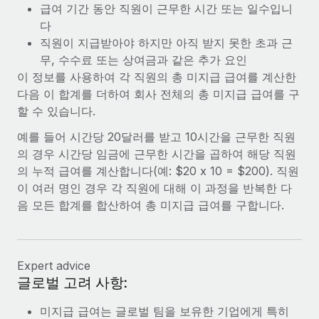
복리후생
급여 기간 동안 직원이 근무한 시간 또는 일수입니
블로그
급여 관리를 통해 국제 노동법...
손쉬운 직원 복리후생 관리
다
직원이 지급받아야 하지만 아직 받지 못한 초과 근
자세히 알아보기
Remote 제품 관련 소식: Gusto 및 Xero와의 통합과
무, 수수료 또는 상여금과 같은 추가 요인
Remote Contractor Management Plus
이 정보를 사용하여 각 직원의 총 미지급 급여를 계산한
Remote의 사명은 모든 규모의 기업이 전 세계 어디서든 업무에 가
다음 이 합계를 더하여 회사 전체의 총 미지급 급여를 구
장 적합 사람을 찾아 채용 및 관리하고 급여를 지급하도록 돕는 것
할 수 있습니다.
입니다. 이를 위해 최근 몇 주 동안 새로운...
예를 들어 시간당 20달러를 받고 10시간을 근무한 직원
자세히 알아보기
의 경우 시간당 임금에 근무한 시간을 곱하여 해당 직원
의 누적 급여를 계산합니다(예: $20 x 10 = $200). 직원
이 여러 명인 경우 각 직원에 대해 이 과정을 반복한 다
Shootsta가 Remote를 통해 네 개의 시장에서 글로벌
음 모든 합계를 합산하여 총 미지급 급여를 구합니다.
채용을 확장한 방법
비디오 콘텐츠를 활용한 마케팅이 계속해서 인기를 끌면서, 기업들
에게는 흥미롭고 전문적인 비디오 제작이 어느 때보다 중요해졌습
Expert advice
니다. 그러나 대부분의 회사들은 그렇게 높은 품질의...
글로벌 고려 사항:
자세히 알아보기
미지급 급여는 글로벌 팀을 보유한 기업에게 특히