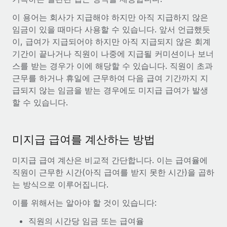
서비스
급여 및 인재 인사이트
Remote Build
곧 제공 예정
이 용어는 회사가 지급해야 하지만 아직 지급하지 않은
전문가 상담
통합 및 AI 자동화 컨설팅
임금이 있을 때마다 사용할 수 있습니다. 앞서 언급했듯
인사이트 센터
글로벌 인사 및 규정 준수 업무 처리에 전문가 지원 제공
이, 급여가 지급되어야 하지만 아직 지급되지 않은 회계
지원받기
기간이 끝나거나 직원이 나중에 지급될 커미션이나 보너
신원 조사
사례 연구
스를 받는 경우가 이에 해당할 수 있습니다. 직원이 초과
채용 후보자 심사 프로세스 간소화
모든 리소스 보기
근무를 하거나 휴일에 근무하여 다음 급여 기간까지 지
AI 분야의 선구자인 Weaviate가 Remote와 협력하여
급되지 않는 임금을 받는 경우에도 미지급 급여가 발생
조직 규모를 120% 성장시킨 방법
Compliance Watchtower
할 수 있습니다.
규정 준수 관련 위험에 선제적으로 대응
블로그
Weaviate 한눈에 보기 Weaviate는 오픈 소스, AI 우선 인프라를
구축합니다. 이 회사의 미션은 전 세계 개발자 및 운영자
글로벌 급여
기기 관리
(DevOps/MLOps)에게 AI 네이티브...
미지급 급여를 계산하는 방법
전 세계 IT 장비 제공 및 추적 관리
EOR 및 PEO
자세히 알아보기
미지급 급여 계산은 비교적 간단합니다. 이는 급여율에
법인 설립
계약자 관리
직원이 근무한 시간(아직 급여를 받지 못한 시간)을 곱하
법인 설립을 빠르고 준법적으로 지원
세금
는 방식으로 이루어집니다.
계약직 관리와 급여 업무를 위해 Remote와 전략적 파
글로벌 인재 이동 및 전근
트너십을 맺은 Reverse Tech
이를 위해서는 알아야 할 것이 있습니다:
블로그 둘러보기
직원 해외 이전을 간편하게 처리
Reverse Tech 한눈에 보기 건강 및 웰니스 스타트업인 Reverse
직원의 시간당 임금 또는 급여율
Tech는 Remote와 파트너십을 맺고 글로벌 계약직 인력 및 미국